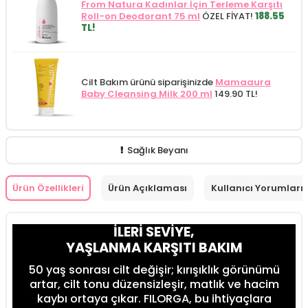
From Natura Kadınlar İçin Terleme Karşıtı
Roll-on Deodorant 75 ml
ÖZEL FİYAT!
188.55
TL!
Cilt Bakım ürünü siparişinizde
Mamaaura
Baby Cleansing Milk 200 ml
149.90 TL!
Sağlık Beyanı
Ürün Özellikleri
Ürün Açıklaması
Kullanıcı Yorumları
İLERİ SEVİYE,
YAŞLANMA KARŞITI BAKIM
50 yaş sonrası cilt değişir; kırışıklık görünümü
artar, cilt tonu düzensizleşir, matlık ve hacim
kaybı ortaya çıkar. FILORGA, bu ihtiyaçlara