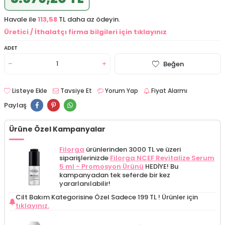
Havale ile
113,58
TL daha az ödeyin.
Üretici / İthalatçı firma bilgileri için tıklayınız
ADET
Beğen
Listeye Ekle
Tavsiye Et
Yorum Yap
Fiyat Alarmı
Paylaş
Ürüne Özel Kampanyalar
Filorga
ürünlerinden 3000 TL ve üzeri
siparişlerinizde
Filorga NCEF Revitalize Serum
5 ml - Promosyon Ürünü
HEDİYE! Bu
kampanyadan tek seferde bir kez
yararlanılabilir!
Cilt Bakım Kategorisine Özel Sadece 199 TL !
Ürünler için
tıklayınız.