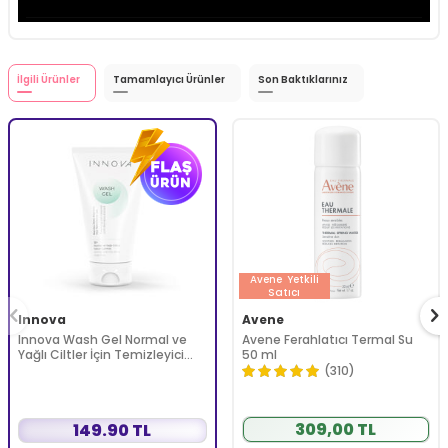
İlgili Ürünler
Tamamlayıcı Ürünler
Son Baktıklarınız
Avene
Yetkili
Satıcı
Innova
Avene
Innova Wash Gel Normal ve
Avene Ferahlatıcı Termal Su
Yağlı Ciltler İçin Temizleyici
50 ml
Köpüren Jel 150 ml
(310)
309,00 TL
149.90 TL