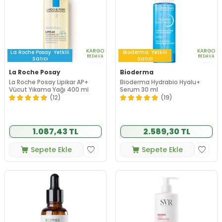
KARGO
KARGO
La Roche Posay
Yetkili
Bioderma
Yetkili
BEDAVA
BEDAVA
Satıcı
Satıcı
La Roche Posay
Bioderma
La Roche Posay Lipikar AP+
Bioderma Hydrabio Hyalu+
Vücut Yıkama Yağı 400 ml
Serum 30 ml
(12)
(19)
1.087,43 TL
2.589,30 TL
Sepete Ekle
Sepete Ekle