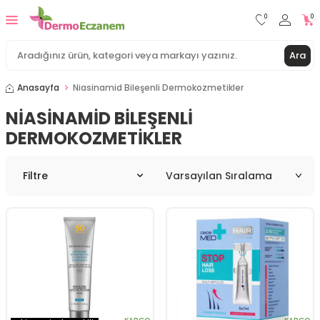
0
0
Ara
Anasayfa
Niasinamid Bileşenli Dermokozmetikler
NIASINAMID BILEŞENLI
DERMOKOZMETIKLER
Filtre