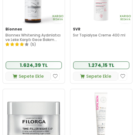
KARGO
KARGO
BEDAVA
BEDAVA
Bionnex
SVR
Bionnex Whitening Aydınlatıcı
Svr Topialyse Creme 400 ml
ve Leke Karşıtı Gece Bakım
Serumu 20 ml
(5)
1.624,39 TL
1.274,15 TL
Sepete Ekle
Sepete Ekle