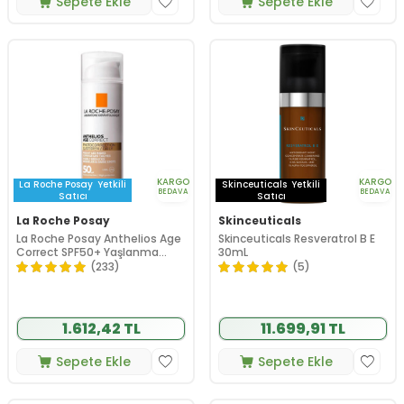
Sepete Ekle
Sepete Ekle
KARGO
KARGO
La Roche Posay
Yetkili
Skinceuticals
Yetkili
BEDAVA
BEDAVA
Satıcı
Satıcı
La Roche Posay
Skinceuticals
La Roche Posay Anthelios Age
Skinceuticals Resveratrol B E
Correct SPF50+ Yaşlanma
30mL
Karşıtı Renkli Yüz Güneş Kremi
(233)
(5)
50 ml
1.612,42 TL
11.699,91 TL
Sepete Ekle
Sepete Ekle