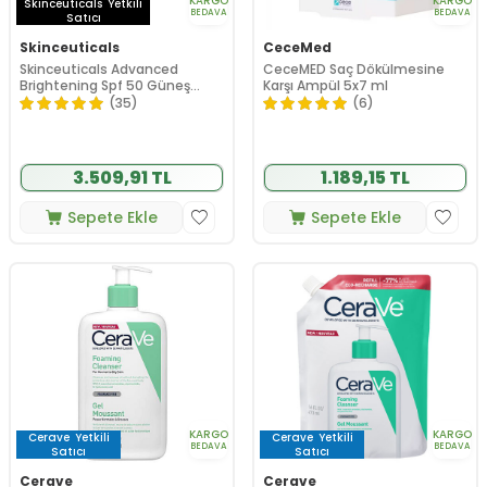
KARGO
KARGO
Skinceuticals
Yetkili
BEDAVA
BEDAVA
Satıcı
Skinceuticals
CeceMed
Skinceuticals Advanced
CeceMED Saç Dökülmesine
Brightening Spf 50 Güneş
Karşı Ampül 5x7 ml
Koruyucu 40 ml
(35)
(6)
3.509,91 TL
1.189,15 TL
Sepete Ekle
Sepete Ekle
KARGO
KARGO
Cerave
Yetkili
Cerave
Yetkili
BEDAVA
BEDAVA
Satıcı
Satıcı
Cerave
Cerave