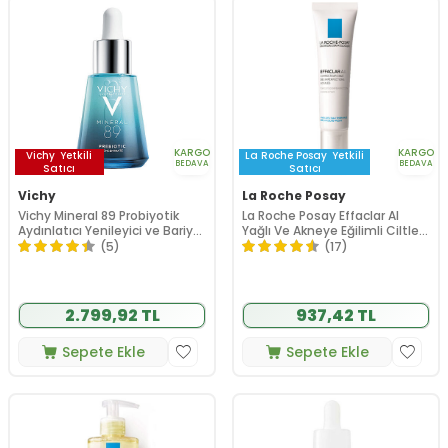
KARGO
KARGO
Vichy
Yetkili
La Roche Posay
Yetkili
BEDAVA
BEDAVA
Satıcı
Satıcı
Vichy
La Roche Posay
Vichy Mineral 89 Probiyotik
La Roche Posay Effaclar AI
Aydınlatıcı Yenileyici ve Bariyer
Yağlı Ve Akneye Eğilimli Ciltler
Onarıcı Serum 30 ml
Lokal Bakım Kremi 15 ml
(5)
(17)
2.799,92 TL
937,42 TL
Sepete Ekle
Sepete Ekle