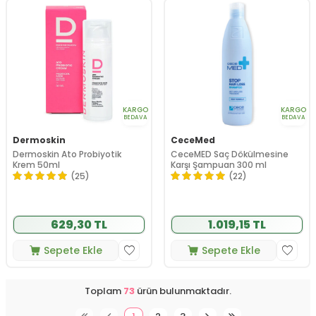
KARGO
KARGO
BEDAVA
BEDAVA
Dermoskin
CeceMed
Dermoskin Ato Probiyotik
CeceMED Saç Dökülmesine
Krem 50ml
Karşı Şampuan 300 ml
(25)
(22)
629,30 TL
1.019,15 TL
Sepete Ekle
Sepete Ekle
Toplam
73
ürün bulunmaktadır.