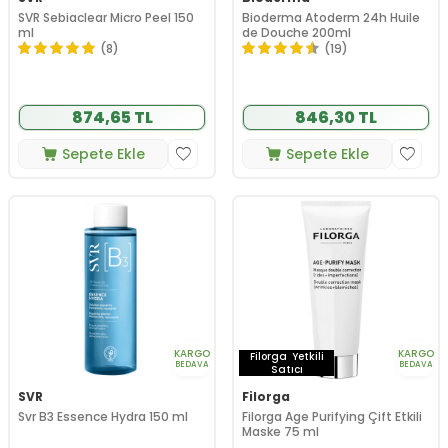
SVR Sebiaclear Micro Peel 150
Bioderma Atoderm 24h Huile
ml
de Douche 200ml
(8)
(19)
874,65 TL
846,30 TL
Sepete Ekle
Sepete Ekle
KARGO
KARGO
Filorga
Yetkili
BEDAVA
BEDAVA
Satıcı
SVR
Filorga
Svr B3 Essence Hydra 150 ml
Filorga Age Purifying Çift Etkili
Maske 75 ml