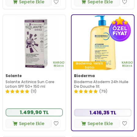
Sepete Ekle
Sepete Ekle
KARGO
KARGO
Bioderma
Yetkili
BEDAVA
BEDAVA
Satıcı
Solante
Bioderma
Solante Actinica Sun Care
Bioderma Atoderm 24h Huile
Lotion SPF 50+ 150 ml
De Douche 1lt
(11)
(79)
1.499,90 TL
1.416,35 TL
Sepete Ekle
Sepete Ekle