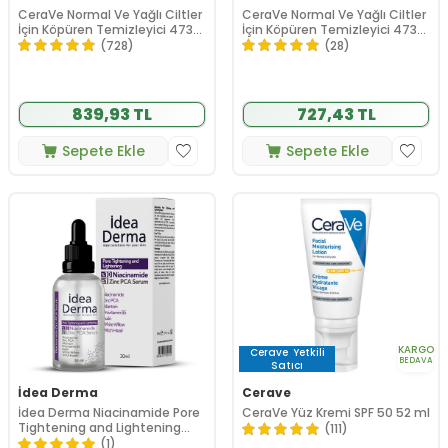
CeraVe Normal Ve Yağlı Ciltler
CeraVe Normal Ve Yağlı Ciltler
İçin Köpüren Temizleyici 473
İçin Köpüren Temizleyici 473
ml
ml - Refill
(728)
(28)
839,93 TL
727,43 TL
Sepete Ekle
Sepete Ekle
KARGO
Cerave
Yetkili
BEDAVA
Satıcı
İdea Derma
Cerave
İdea Derma Niacinamide Pore
CeraVe Yüz Kremi SPF 50 52 ml
Tightening and Lightening
(111)
Serum 30 ml
(1)