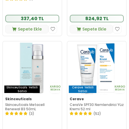
337,40 TL
824,92 TL
Sepete Ekle
Sepete Ekle
KARGO
KARGO
Skinceuticals
Yetkili
Cerave
Yetkili
BEDAVA
BEDAVA
Satıcı
Satıcı
Skinceuticals
Cerave
Skinceuticals Metacell
CeraVe SPF30 Nemlendirici Yüz
Renewal B3 50mL
Kremi 52 ml
(3)
(52)