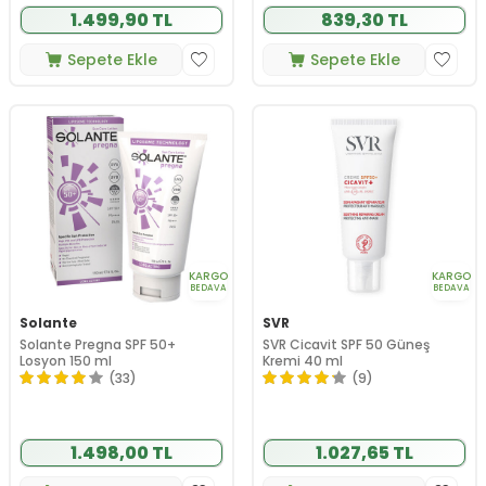
1.499,90 TL
839,30 TL
Sepete Ekle
Sepete Ekle
KARGO
KARGO
BEDAVA
BEDAVA
Solante
SVR
Solante Pregna SPF 50+
SVR Cicavit SPF 50 Güneş
Losyon 150 ml
Kremi 40 ml
(33)
(9)
1.498,00 TL
1.027,65 TL