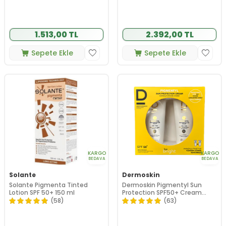
1.513,00 TL
2.392,00 TL
Sepete Ekle
Sepete Ekle
KARGO
KARGO
BEDAVA
BEDAVA
Solante
Dermoskin
Solante Pigmenta Tinted
Dermoskin Pigmentyl Sun
Lotion SPF 50+ 150 ml
Protection SPF50+ Cream
75ml | İkili Paket
(58)
(63)