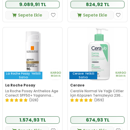
9.089,91 TL
824,92 TL
Sepete Ekle
Sepete Ekle
KARGO
KARGO
La Roche Posay
Yetkili
Cerave
Yetkili
BEDAVA
BEDAVA
Satıcı
Satıcı
La Roche Posay
Cerave
La Roche Posay Anthelios Age
CeraVe Normal Ve Yağlı Ciltler
Correct SPF50+ Yaşlanma
İçin Köpüren Temizleyici 236
Karşıtı Yüz Güneş Kremi 50 ml
ml
(328)
(359)
1.574,93 TL
674,93 TL