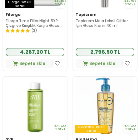
KARGO
KARGO
Filorga
Yetkili
BEDAVA
BEDAVA
Satıcı
Filorga
Topicrem
Filorga Time Filler Night 5XP
Topicrem Mela Lekeli Ciltler
Çizgi ve Kırışıklık Karşıtı Gece
İçin Gece Kremi 40 ml
Kremi 50 ml
(3)
4.287,20 TL
2.796,50 TL
Sepete Ekle
Sepete Ekle
KARGO
KARGO
Bioderma
Yetkili
BEDAVA
BEDAVA
Satıcı
SVR
Bioderma