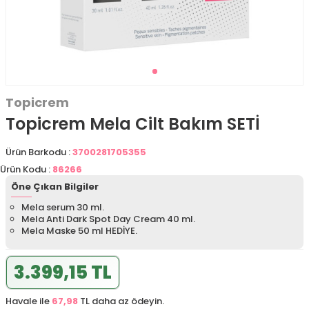
Topicrem
Topicrem Mela Cilt Bakım SETİ
Ürün Barkodu :
3700281705355
Ürün Kodu :
86266
Öne Çıkan Bilgiler
Mela serum 30 ml.
Mela Anti Dark Spot Day Cream 40 ml.
Mela Maske 50 ml HEDİYE.
3.399,15 TL
Havale ile
67,98
TL daha az ödeyin.