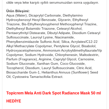
cilde veya leke karşıtı ışıltılı serumunuzdan sonra uygulayın.
Ürün Bileşimi:
Aqua (Water), Dicaprylyl Carbonate, Diethylamino
Hydroxybenzoyl Hexyl Benzoate, Glycerin, Ethylhexyl
Triazone, Bis-Ethylhexyloxyphenol Methoxyphenyl Triazine,
Diethylhexyl Butamido Triazone, Cetearyl Alcohol,
Pentaerythrityl Distearate, Dibutyl Adipate, Disodium Cetearyl
Sulfosuccinate, Lauroyl Lysine, Niacinamide,
Phenylbenzimidazole Sulfonic Acid, Silica, Acrylates/C12-22
Alkyl Methacrylate Copolymer, Pentylene Glycol, Bisabolol,
Hydroxyacetophenone, Ammonium Acryloyldimethyltaurate/Vp
Copolymer, Sodium Hydroxide, Chlorphenesin, Maltodextrin,
Parfum (Fragrance), Arginine, Caprylyl Glycol, Carnosine,
Sodium Gluconate, Xanthan Gum, Coco-Glucoside,
Tocopherol, Disodium, Lauryl Sulfosuccinate, Citric Acid,
Biosaccharide Gum-1, Helianthus Annuus (Sunflower) Seed
Oil, Cystoseira Tamariscifolia Extract.
Topicrem Mela Anti Dark Spot Radiance Mask 50 ml
HEDİYE