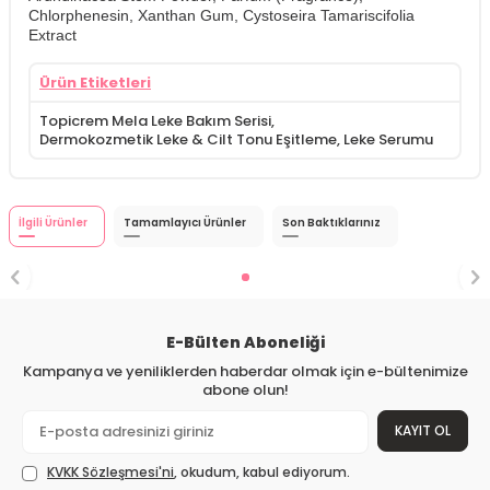
Chlorphenesin, Xanthan Gum, Cystoseira Tamariscifolia
Extract
Ürün Etiketleri
Topicrem Mela Leke Bakım Serisi
,
Dermokozmetik Leke & Cilt Tonu Eşitleme
,
Leke Serumu
İlgili Ürünler
Tamamlayıcı Ürünler
Son Baktıklarınız
E-Bülten Aboneliği
Kampanya ve yeniliklerden haberdar olmak için e-bültenimize
abone olun!
KAYIT OL
KVKK Sözleşmesi'ni
, okudum, kabul ediyorum.