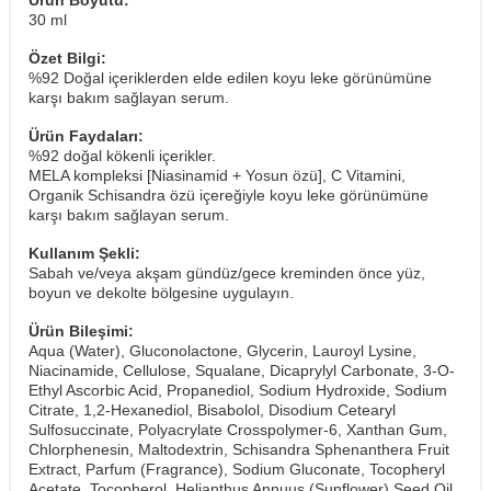
Ürün Boyutu:
30 ml
Özet Bilgi:
%92 Doğal içeriklerden elde edilen koyu leke görünümüne
karşı bakım sağlayan serum.
Ürün Faydaları:
%92 doğal kökenli içerikler.
​MELA kompleksi [Niasinamid + Yosun özü], C Vitamini,
Organik Schisandra özü içereğiyle koyu leke görünümüne
karşı bakım sağlayan serum.
Kullanım Şekli:
Sabah ve/veya akşam gündüz/gece kreminden önce yüz,
boyun ve dekolte bölgesine uygulayın.
Ürün Bileşimi:
Aqua (Water), Gluconolactone, Glycerin, Lauroyl Lysine,
Niacinamide, Cellulose, Squalane, Dicaprylyl Carbonate, 3-O-
Ethyl Ascorbic Acid, Propanediol, Sodium Hydroxide, Sodium
Citrate, 1,2-Hexanediol, Bisabolol, Disodium Cetearyl
Sulfosuccinate, Polyacrylate Crosspolymer-6, Xanthan Gum,
Chlorphenesin, Maltodextrin, Schisandra Sphenanthera Fruit
Extract, Parfum (Fragrance), Sodium Gluconate, Tocopheryl
Acetate, Tocopherol, Helianthus Annuus (Sunflower) Seed Oil,