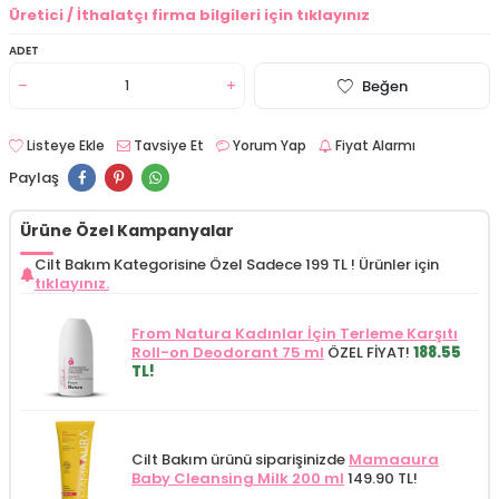
Üretici / İthalatçı firma bilgileri için tıklayınız
ADET
Beğen
Listeye Ekle
Tavsiye Et
Yorum Yap
Fiyat Alarmı
Paylaş
Ürüne Özel Kampanyalar
Cilt Bakım Kategorisine Özel Sadece 199 TL !
Ürünler için
tıklayınız.
From Natura Kadınlar İçin Terleme Karşıtı
Roll-on Deodorant 75 ml
ÖZEL FİYAT!
188.55
TL!
Cilt Bakım ürünü siparişinizde
Mamaaura
Baby Cleansing Milk 200 ml
149.90 TL!