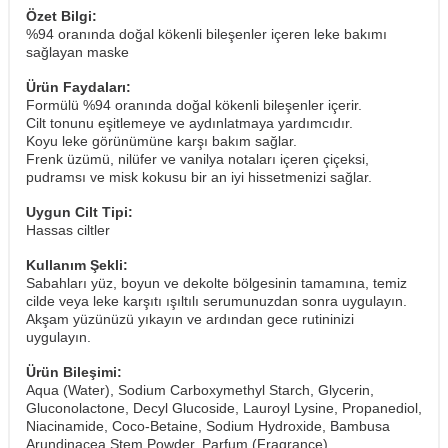
Özet Bilgi:
%94 oranında doğal kökenli bileşenler içeren leke bakımı
sağlayan maske
Ürün Faydaları:
Formülü %94 oranında doğal kökenli bileşenler içerir.
Cilt tonunu eşitlemeye ve aydınlatmaya yardımcıdır.
Koyu leke görünümüne karşı bakım sağlar.
Frenk üzümü, nilüfer ve vanilya notaları içeren çiçeksi,
pudramsı ve misk kokusu bir an iyi hissetmenizi sağlar.
Uygun Cilt Tipi:
Hassas ciltler
Kullanım Şekli:
Sabahları yüz, boyun ve dekolte bölgesinin tamamına, temiz
cilde veya leke karşıtı ışıltılı serumunuzdan sonra uygulayın.
Akşam yüzünüzü yıkayın ve ardından gece rutininizi
uygulayın.
Ürün Bileşimi:
Aqua (Water), Sodium Carboxymethyl Starch, Glycerin,
Gluconolactone, Decyl Glucoside, Lauroyl Lysine, Propanediol,
Niacinamide, Coco-Betaine, Sodium Hydroxide, Bambusa
Arundinacea Stem Powder, Parfum (Fragrance),