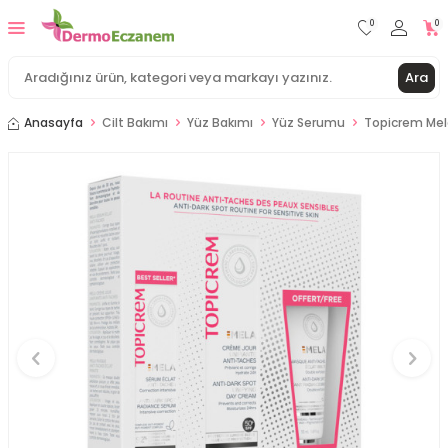
0
0
Ara
Anasayfa
Cilt Bakımı
Yüz Bakımı
Yüz Serumu
Topicrem Mela