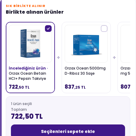
SIK BIRLIKTE ALINIR
Birlikte alınan ürünler
+
+
İncelediğiniz ürün ·
Orzax Ocean 5000mg
Orzax O
Orzax Ocean Betain
D-Riboz 30 Saşe
mg 50 K
HCI+ Pepsin Takviye
Edici Gıda 120 Tablet
722
837
807
,50 TL
,25 TL
,0
1 ürün seçili
Toplam
722,50 TL
Seçilenleri sepete ekle