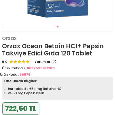
Orzax
Orzax Ocean Betain HCI+ Pepsin
Takviye Edici Gıda 120 Tablet
5.0
Yorumlar (7)
Ürün Barkodu :
8697595872901
Ürün Kodu :
68575
Öne Çıkan Bilgiler
her tablette 654 mg Betaine HCl
ve 50 mg Pepsin içerir.
722,50 TL