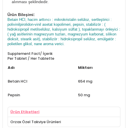
alınması şeklindedir.
Ürün Bileşimi:
Betain HCI, hacim arttırıcı : mikrokristalin selüloz, sertleştirici :
polivinilpirolidon-vinil asetat kopolimeri, pepsin, stabilizör : (
hidroksipropil metilselüloz, kalsiyum sülfat ), topaklanmayı önleyici :
( yağ asitlerinin magnezyum tuzları, magnezyum karbonat, silikon
dioksit, stearik asit), stabilizör : hidroksipropil selüloz, emülgatör :
polietilen glikol, nane aroma verici.
Supplement Fact/ İçerik
Per Tablet / Her Tablette
Adı
Miktarı
Betain HCI
654 mg
Pepsin
50 mg
Ürün Etiketleri
Orzax Özel Takviye Ürünleri