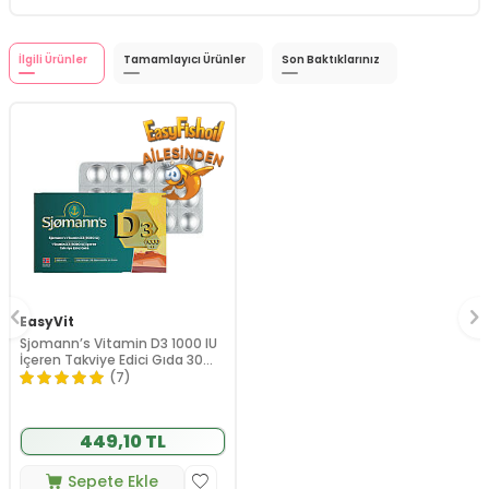
İlgili Ürünler
Tamamlayıcı Ürünler
Son Baktıklarınız
EasyVit
Sjomann’s Vitamin D3 1000 IU
İçeren Takviye Edici Gıda 30
Adet Çiğnenebilir Jel Form
(7)
449,10 TL
Sepete Ekle