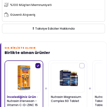
%100 Müşteri Memnuniyeti
Güvenli Alışveriş
Takviye Ediciler Hakkında
SIK BIRLIKTE ALINIR
Birlikte alınan ürünler
+
+
İncelediğiniz ürün ·
Nutraxin Magnesium
Nutraxin
Nutraxin Efervesan -
Complex 60 Tablet
Takviye 
Vitamin C-D-ZINC 15
Tablet