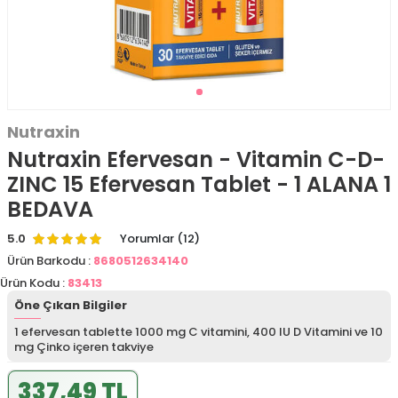
Nutraxin
Nutraxin Efervesan - Vitamin C-D-
ZINC 15 Efervesan Tablet - 1 ALANA 1
BEDAVA
5.0
Yorumlar (12)
Ürün Barkodu :
8680512634140
Ürün Kodu :
83413
Öne Çıkan Bilgiler
1 efervesan tablette 1000 mg C vitamini, 400 IU D Vitamini ve 10
mg Çinko içeren takviye
337,49 TL