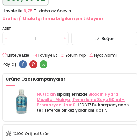
Havale ile
6,75
TL daha az ödeyin.
Üretici / İthalatçı firma bilgileri için tıklayınız
ADET
Beğen
Listeye Ekle
Tavsiye Et
Yorum Yap
Fiyat Alarmı
Paylaş
Ürüne Özel Kampanyalar
Nutraxin
siparişlerinizde
Bioxcin Hydra
Micellar Makyaj Temizleme Suyu 50 ml -
Promosyon Ürünü
HEDİYE! Bu kampanyadan
tek seferde bir kez yararlanılabilir.
%100 Orijinal Ürün