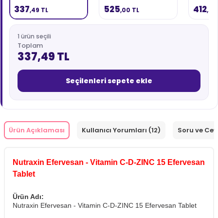
Efervesan Tablet - 1
337
525
412
,49 TL
,00 TL
,49
ALANA 1 BEDAVA
1 ürün seçili
Toplam
337,49 TL
Seçilenleri sepete ekle
Ürün Açıklaması
Kullanıcı Yorumları (12)
Soru ve Ce
Nutraxin Efervesan - Vitamin C-D-ZINC 15 Efervesan
Tablet
Ürün Adı:
Nutraxin Efervesan - Vitamin C-D-ZINC 15 Efervesan Tablet