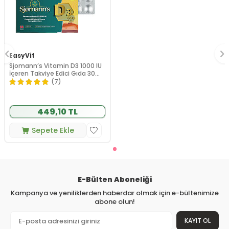
EasyVit
Sjomann’s Vitamin D3 1000 IU
İçeren Takviye Edici Gıda 30
Adet Çiğnenebilir Jel Form
(7)
449,10 TL
Sepete Ekle
E-Bülten Aboneliği
Kampanya ve yeniliklerden haberdar olmak için e-bültenimize
abone olun!
KAYIT OL