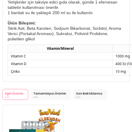
Yetişkinler için takviye edici gıda olarak, günde 1 efervesan
tabletin kullanılması önerilir.
1 bardak su ile yaklaşık 200 ml su ile kullanılır.
Ürün Bileşimi:
Sitrik Asit, Beta Karoten, Sodyum Bikarbonat, Sorbitol, Aroma
Verici (Portakal Aroması), Sukraloz, Polivinil Prolidone,
polietilen glikol
Vitamin/Mineral
Vitamin C
1000 mg
Vitamin D
400 IU (1
Çinko
10 mg
İlgili Ürünler
Tamamlayıcı Ürünler
Son Baktıklarınız