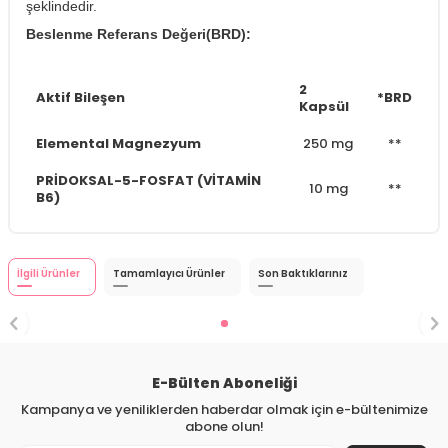
şeklindedir.
Beslenme Referans Değeri(BRD):
2
Aktif Bileşen
*BRD
Kapsül
Elemental Magnezyum
250 mg
**
PRİDOKSAL-5-FOSFAT (VİTAMİN
10 mg
**
B6)
İlgili Ürünler
Tamamlayıcı Ürünler
Son Baktıklarınız
E-Bülten Aboneliği
Kampanya ve yeniliklerden haberdar olmak için e-bültenimize
abone olun!