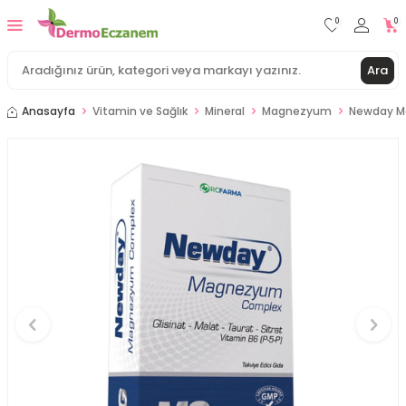
0
0
Ara
Anasayfa
Vitamin ve Sağlık
Mineral
Magnezyum
Newday Ma