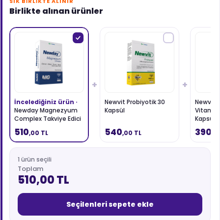
SIK BIRLIKTE ALINIR
Birlikte alınan ürünler
+
+
İncelediğiniz ürün ·
Newvit Probiyotik 30
Newvit 
Newday Magnezyum
Kapsül
Vitamin
Complex Takviye Edici
Kapsül
Gıda 60 Kapsül
510
540
390
,00 TL
,00 TL
,0
1 ürün seçili
Toplam
510,00 TL
Seçilenleri sepete ekle