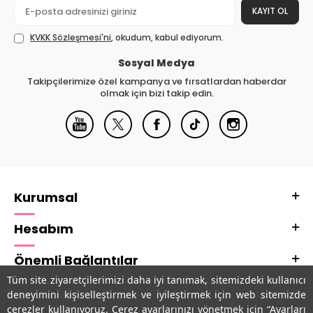
KAYIT OL
KVKK Sözleşmesi'ni
, okudum, kabul ediyorum.
Sosyal Medya
Takipçilerimize özel kampanya ve fırsatlardan haberdar
olmak için bizi takip edin.
Kurumsal
Hesabım
Önemli Bağlantılar
Tüm site ziyaretçilerimizi daha iyi tanımak, sitemizdeki kullanıcı
Adres & İletişim
deneyimini kişiselleştirmek ve iyileştirmek için web sitemizde
çerezler kullanıyoruz. Çerez ayarlarınızı yönetmek için “Ayarları