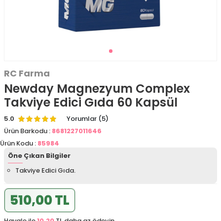
RC Farma
Newday Magnezyum Complex
Takviye Edici Gıda 60 Kapsül
5.0
Yorumlar (5)
Ürün Barkodu :
8681227011646
Ürün Kodu :
85984
Öne Çıkan Bilgiler
Takviye Edici Gıda.
510,00 TL
Havale ile
10,20
TL daha az ödeyin.