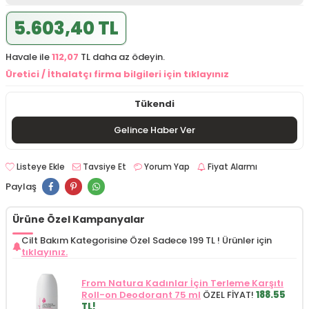
5.603,40 TL
Havale ile
112,07
TL daha az ödeyin.
Üretici / İthalatçı firma bilgileri için tıklayınız
Tükendi
Gelince Haber Ver
Listeye Ekle
Tavsiye Et
Yorum Yap
Fiyat Alarmı
Paylaş
Ürüne Özel Kampanyalar
Cilt Bakım Kategorisine Özel Sadece 199 TL !
Ürünler için
tıklayınız.
From Natura Kadınlar İçin Terleme Karşıtı
Roll-on Deodorant 75 ml
ÖZEL FİYAT!
188.55
TL!