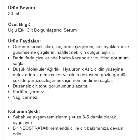
Ürün Boyutu:
30 ml
Özet Bilgi:
Üçlü Etki Cilt Dolgunlaştırıcı Serum
Ürün Faydaları:
Görünür kırışıklıkları, kaş arası çizgilerini, kaz ayaklarını ve
gülümseme çizgilerini hafifletmek için dolgunlaştırır.
Derin ifade çizgilerinde hacim kazandırır ve lifting görünüm
sağlar.
Düşük Moleküler Ağırlıklı Hyalüronik Asit, cildin yüzeyine
nüfuz ederek nemi çeker ve cildin dokusunu gözle görülür
şekilde pürüzsüzleştirmek için nemlendirme sağlar.
Düzensiz cilt tonu görünümünü azaltır.
Parfüm içermez.
Yağ içermez.
Kullanım Şekli:
Sabah ve akşam temizlenmiş yüze 3-5 damla olarak
uygulayın.
Bir NEOSTRATA® nemlendirici ile cilt bakımınıza devam
edin.