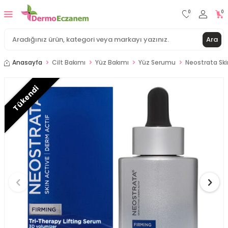
0
0
Ara
Anasayfa
Cilt Bakımı
Yüz Bakımı
Yüz Serumu
Neostrata Skin
Tükendi