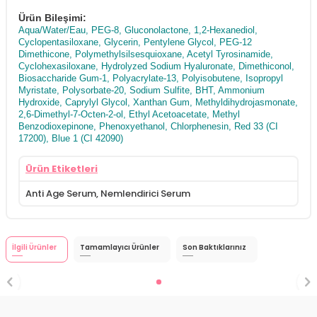
Ürün Bileşimi:
Aqua/Water/Eau, PEG-8, Gluconolactone, 1,2-Hexanediol,
Cyclopentasiloxane, Glycerin, Pentylene Glycol, PEG-12
Dimethicone, Polymethylsilsesquioxane, Acetyl Tyrosinamide,
Cyclohexasiloxane, Hydrolyzed Sodium Hyaluronate, Dimethiconol,
Biosaccharide Gum-1, Polyacrylate-13, Polyisobutene, Isopropyl
Myristate, Polysorbate-20, Sodium Sulfite, BHT, Ammonium
Hydroxide, Caprylyl Glycol, Xanthan Gum, Methyldihydrojasmonate,
2,6-Dimethyl-7-Octen-2-ol, Ethyl Acetoacetate, Methyl
Benzodioxepinone, Phenoxyethanol, Chlorphenesin, Red 33 (CI
17200), Blue 1 (CI 42090)
Ürün Etiketleri
Anti Age Serum
,
Nemlendirici Serum
İlgili Ürünler
Tamamlayıcı Ürünler
Son Baktıklarınız