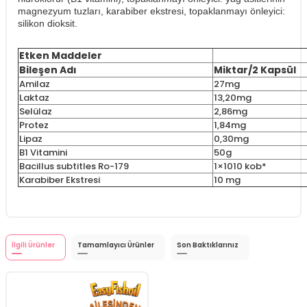
magnezyum tuzları, karabiber ekstresi, topaklanmayı önleyici:
silikon dioksit.
Etken Maddeler
Bileşen Adı
Miktar/2 Kapsül
Amilaz
27mg
Laktaz
13,20mg
Selülaz
2,86mg
Protez
1,84mg
Lipaz
0,30mg
B1 Vitamini
50g
Bacillus subtitles Ro-179
1×1010 kob*
Karabiber Ekstresi
10 mg
İlgili Ürünler
Tamamlayıcı Ürünler
Son Baktıklarınız