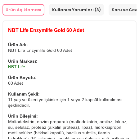
Ürün Açıklaması
Kullanıcı Yorumları (3)
Soru ve Cev
NBT Life Enzymlife Gold 60 Adet
Ürün Adı:
NBT Life Enzymlife Gold 60 Adet
Ürün Markası:
NBT Life
Ürün Boyutu:
60 Adet
Kullanım Şekli:
11 yaş ve üzeri yetişkinler için 1 veya 2 kapsül kullanılması
şeklindedir.
Ürün Bileşimi:
Maltodekstrin, enzim preparatı (maltodekstrin, amilaz, laktaz,
su, selülaz, proteaz (alkalin proteaz), lipaz), hidroksipropil
metil selüloz (bitkisel kapsül), bacillus subtilis, tiamin
hidroklorür (B1 vitamini), topaklanmayı önleyici: yağ asitlerinin