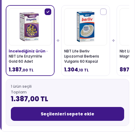
+
+
İncelediğiniz ürün ·
NBT Life Berliv
Nbt Life
NBT Life Enzymlife
Lipozomal Berberis
Magnez
Gold 60 Adet
Vulgaris 60 Kapsül
1.387
1.304
897
,00 TL
,10 TL
,0
1 ürün seçili
Toplam
1.387,00 TL
Seçilenleri sepete ekle