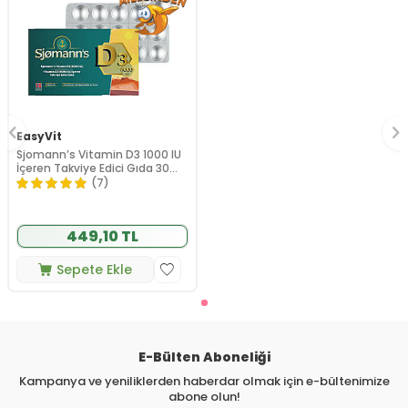
EasyVit
Sjomann’s Vitamin D3 1000 IU
İçeren Takviye Edici Gıda 30
Adet Çiğnenebilir Jel Form
(7)
449,10 TL
Sepete Ekle
E-Bülten Aboneliği
Kampanya ve yeniliklerden haberdar olmak için e-bültenimize
abone olun!