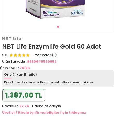
NBT Life
NBT Life Enzymlife Gold 60 Adet
5.0
Yorumlar (3)
Ürün Barkodu :
8680645530852
Ürün Kodu :
76126
Öne Çıkan Bilgiler
Karabiber Ekstresi ve Bacillus subtitles içeren takviye
1.387,00 TL
Havale ile
27,74
TL daha az ödeyin.
Üretici / İthalatçı firma bilgileri için tıklayınız