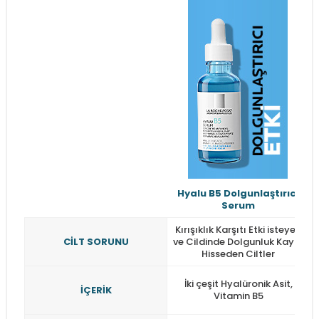
Hyalu B5 Dolgunlaştırıcı
Serum
Kırışıklık Karşıtı Etki isteyen
CİLT SORUNU
ve Cildinde Dolgunluk Kaybı
Hisseden Ciltler
İki çeşit Hyalüronik Asit,
İÇERİK
Vitamin B5