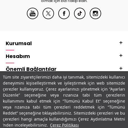
olmak için bizi takip edin.
Kurumsal
Hesabım
Önemli Bağlantılar
Tüm site ziyaretçilerimizi daha iyi tanımak, sitemizdeki kullanıcı
Adres & İletişim
deneyimini kişiselleştirmek ve iyileştirmek için web sitemizde
çerezler kullanıyoruz. Çerez ayarlarınızı yönetmek için “Ayarları
Uygulamalarımız
Düzenle” seçeneğine veya rızanıza tabi tüm çerezlerin
kullanımını kabul etmek için “Tümünü Kabul Et” seçeneğine
veya rızanıza tabi tüm çerezleri reddetmek için “Tümünü
Reddet” seçeneğine tıklayabilirsiniz. Sitemizdeki çerezleri ve bu
çerezleri hangi amaçla kullandığımızı Çerez Aydınlatma Metni
’nden inceleyebilirsiniz.
Çerez Politikası