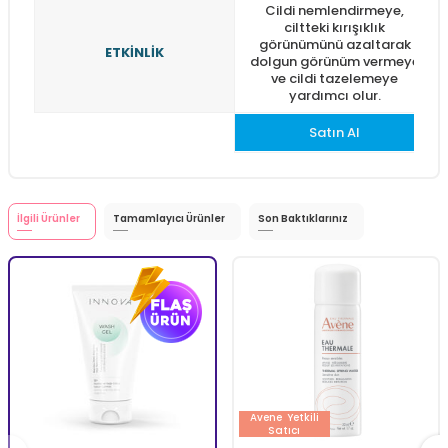
Cildi nemlendirmeye,
ciltteki kırışıklık
görünümünü azaltarak
ETKİNLİK
dolgun görünüm vermeye
ve cildi tazelemeye
yardımcı olur.
Satın Al
İlgili Ürünler
Tamamlayıcı Ürünler
Son Baktıklarınız
Avene
Yetkili
Satıcı