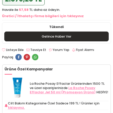
Havale ile
57,58
TL daha az ödeyin.
Üretici / İthalatçı firma bilgileri için tıklayınız
Tükendi
Gelince Haber Ver
Listeye Ekle
Tavsiye Et
Yorum Yap
Fiyat Alarmı
Paylaş
Ürüne Özel Kampanyalar
La Roche Posay Effaclar Ürünlerinden 1500 TL
ve üzeri siparişlerinizde
La Roche Posay
Effaclar Jel 50 ml (Promosyon Ürünü)
HEDİYE!
Cilt Bakım Kategorisine Özel Sadece 199 TL !
Ürünler için
tıklayınız.