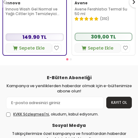
Innova
Avene
Innova Wash Gel Normal ve
Avene Ferahlatıcı Termal Su
Yağlı Ciltler İçin Temizleyici
50 ml
Köpüren Jel 150 ml
(310)
309,00 TL
149.90 TL
Sepete Ekle
Sepete Ekle
E-Bülten Aboneliği
Kampanya ve yeniliklerden haberdar olmak için e-bültenimize
abone olun!
KAYIT OL
KVKK Sözleşmesi'ni
, okudum, kabul ediyorum.
Sosyal Medya
Takipçilerimize özel kampanya ve fırsatlardan haberdar