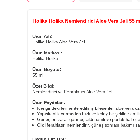
Holika Holika Nemlendirici Aloe Vera Jeli 55 m
Ürün Adı:
Holika Holika Aloe Vera Jel
Ürün Markası:
Holika Holika
Ürün Boyutu:
55 ml
Özet Bilgi:
Nemlendirici ve Ferahlatıcı Aloe Vera Jel
Ürün Faydaları:
İçeriğindeki fermente edilmiş bileşenler aloe vera özle
Yapışkanlık vermeden hızlı ve kolay bir şekilde emilir
Güneşten zarar görmüş cildi nemli ve parlak hale geti
Cildi ferahlatır, nemlendirir, güneş sonrası bakımı sa
Uygun Cilt Tipi: