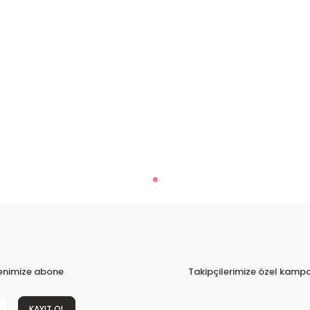
tenimize abone
Takipçilerimize özel kampa
KAYIT OL