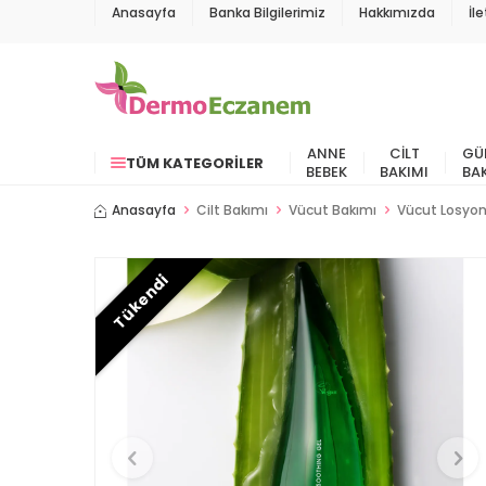
Anasayfa
Banka Bilgilerimiz
Hakkımızda
İl
ANNE
CILT
GÜ
TÜM KATEGORILER
BEBEK
BAKIMI
BA
Anasayfa
Cilt Bakımı
Vücut Bakımı
Vücut Losyo
Tükendi