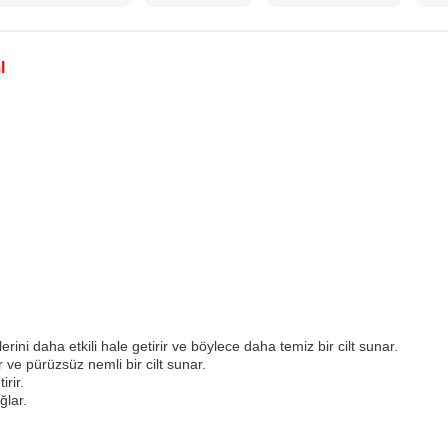
l
rini daha etkili hale getirir ve böylece daha temiz bir cilt sunar.
 ve pürüzsüz nemli bir cilt sunar.
rir.
ğlar.