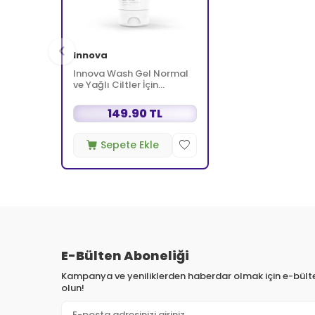
Innova
Innova Wash Gel Normal
ve Yağlı Ciltler İçin
Temizleyici Köpüren Jel
150 ml
149.90 TL
Sepete Ekle
E-Bülten Aboneliği
Kampanya ve yeniliklerden haberdar olmak için e-bül
olun!