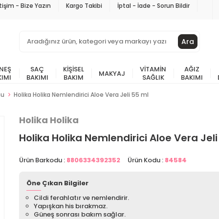
etişim - Bize Yazın
Kargo Takibi
İptal - İade - Sorun Bildir
Ara
NEŞ
SAÇ
KIŞISEL
VITAMIN
AĞIZ
MAKYAJ
KIMI
BAKIMI
BAKIM
SAĞLIK
BAKIMI
nu
Holika Holika Nemlendirici Aloe Vera Jeli 55 ml
Holika Holika
Holika Holika Nemlendirici Aloe Vera Jeli
Ürün Barkodu :
8806334392352
Ürün Kodu :
84584
Öne Çıkan Bilgiler
Cildi ferahlatır ve nemlendirir.
Yapışkan his bırakmaz.
Güneş sonrası bakım sağlar.