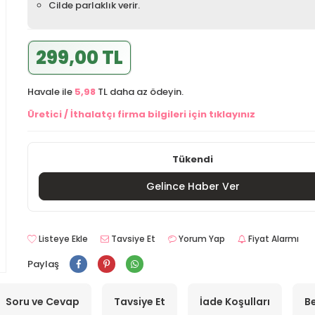
Cilde parlaklık verir.
299,00 TL
Havale ile
5,98
TL daha az ödeyin.
Üretici / İthalatçı firma bilgileri için tıklayınız
Tükendi
Gelince Haber Ver
Listeye Ekle
Tavsiye Et
Yorum Yap
Fiyat Alarmı
Paylaş
Soru ve Cevap
Tavsiye Et
İade Koşulları
Be