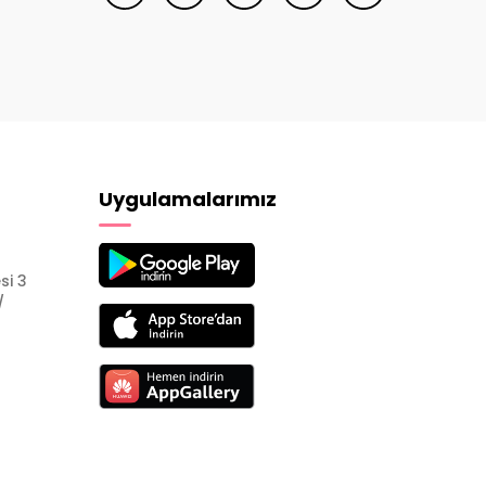
Uygulamalarımız
si 3
/