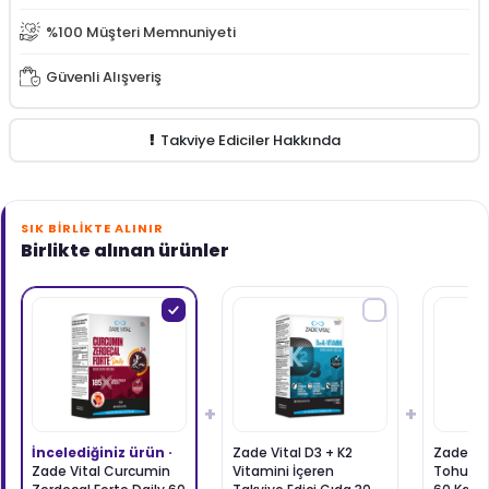
Silenzio Vocal 16 Pastil
%100 Müşteri Memnuniyeti
Güvenli Alışveriş
Plante Cosmetics P-Aqua Energy Yoğun Dökülme
Karşıtı Şampuan 400 ml
Takviye Ediciler Hakkında
SIK BIRLIKTE ALINIR
Birlikte alınan ürünler
+
+
İncelediğiniz ürün ·
Zade Vital D3 + K2
Zade Vi
Zade Vital Curcumin
Vitamini İçeren
Tohumu