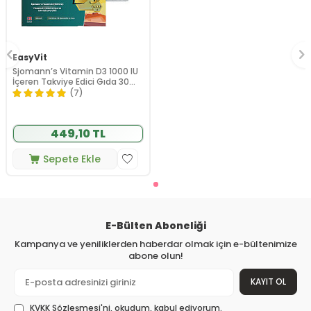
EasyVit
Sjomann’s Vitamin D3 1000 IU
İçeren Takviye Edici Gıda 30
Adet Çiğnenebilir Jel Form
(7)
449,10 TL
Sepete Ekle
E-Bülten Aboneliği
Kampanya ve yeniliklerden haberdar olmak için e-bültenimize
abone olun!
KAYIT OL
KVKK Sözleşmesi'ni
, okudum, kabul ediyorum.