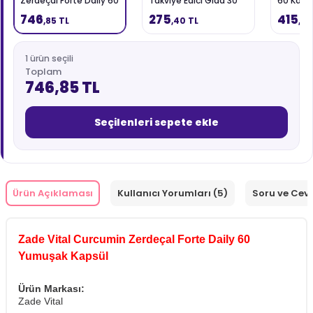
Zerdeçal Forte Daily 60
Takviye Edici Gıda 30
60 Kaps
Yumuşak Kapsül
Yumuşak Kapsül
746
275
415
,85 TL
,40 TL
,35
1 ürün seçili
Toplam
746,85 TL
Seçilenleri sepete ekle
Ürün Açıklaması
Kullanıcı Yorumları (5)
Soru ve Cev
Zade Vital Curcumin Zerdeçal Forte Daily 60
Yumuşak Kapsül
Ürün Markası:
Zade Vital