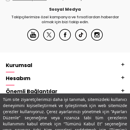
Sosyal Medya
Takipçilerimize özel kampanya ve fırsatlardan haberdar
olmak için bizi takip edin.
Kurumsal
Hesabım
Önemli Bağlantılar
Tüm site ziyaretçilerimizi daha iyi tanımak, sitemizdeki kullanıcı
Adres & İletişim
deneyimini kişiselleştirmek ve iyileştirmek için web sitemizde
çerezler kullanıyoruz. Çerez ayarlarınızı yönetmek için “Ayarları
Uygulamalarımız
Düzenle” seçeneğine veya rızanıza tabi tüm çerezlerin
kullanımını kabul etmek için “Tümünü Kabul Et” seçeneğine
veya rızanıza tabi tüm çerezleri reddetmek için “Tümünü