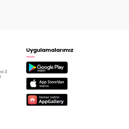
Uygulamalarımız
si 3
/