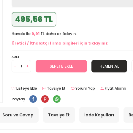
495,56 TL
Havale ile
9,91
TL daha az ödeyin.
Üretici / İthalatçı firma bilgileri için tıklayınız
ADET
SEPETE EKLE
HEMEN AL
Listeye Ekle
Tavsiye Et
Yorum Yap
Fiyat Alarmı
Paylaş
Soru ve Cevap
Tavsiye Et
İade Koşulları
Be