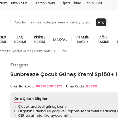
etişim - Bize Yazın
Kargo Takibi
İptal - İade - Sorun Bildir
Ara
NEŞ
SAÇ
KIŞISEL
VITAMIN
AĞIZ
MAKYAJ
KIMI
BAKIMI
BAKIM
SAĞLIK
BAKIMI
breeze Çocuk Güneş Kremi Spf50+ 100 ml
Fargen
Sunbreeze Çocuk Güneş Kremi Spf50+ 1
Ürün Barkodu :
8699153013177
Ürün Kodu :
80785
Öne Çıkan Bilgiler
Çocuklara özel güneş kremi
Organik Calendula yağı ve Propolis ile formülize edilmiştir
Cilt tarafından kolayca emilir.