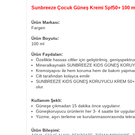
Sunbreeze Çocuk Güneş Kremi Spf50+ 100 m
Ürün Markası:
Fargen
Ürün Boyutu:
100 ml
Ürün Faydaları:
Özellikle hassas ciltler için geliştirilmiş, genişspekt
Mineralkaynaklı SUNBREEZE KIDS GÜNEŞ KORUYUCUK
Kremsiyapısı ile hem koruma hem de bakım yapman
Cilt tarafından kolayca emilir.
SUNBREEZE KIDS GÜNEŞ KORUYUCU KREM 50+SPF içeri
olur.
Kullanım Şekli:
Güneşe çıkmadan 15 dakika önce uygulanır.
Güneşkoruyucu ürünlerin her 3- 4 saatte bir uygulan
Yüzme, aşırı terleme ve kurulanmasonrasında tekrar
Ürün Bileşimi: