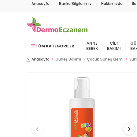
Anasayfa
Banka Bilgilerimiz
Hakkımızda
İl
ANNE
CILT
GÜ
TÜM KATEGORILER
BEBEK
BAKIMI
BA
Anasayfa
Güneş Bakımı
Çocuk Güneş Kremi
Sun