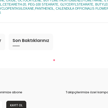
E, ZINC OXIDE, OCTOCRYLENE, BUTYLMETHOXYDIBENZOYLMETHANE,
,CETEARETH-20, PEG-100 STEARATE, GLYCERYLSTEARATE, BUTYLE
CLOPENTASILOXANE,PANTHENOL, CALENDULA OFFICINALIS FLOWER
.
r
Son Baktıklarınız
tenimize abone
Takipçilerimize özel kampa
KAYIT OL