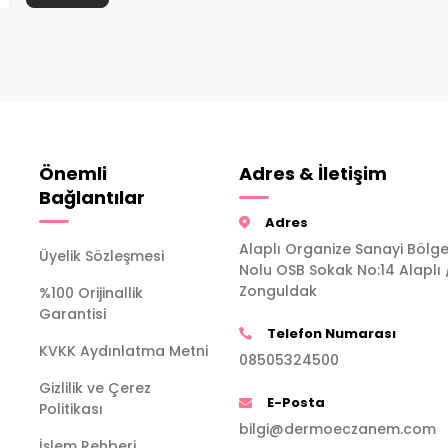
Önemli
Adres & İletişim
Bağlantılar
Adres
Alaplı Organize Sanayi Bölge
Üyelik Sözleşmesi
Nolu OSB Sokak No:14 Alaplı 
Zonguldak
%100 Orijinallik
Garantisi
Telefon Numarası
KVKK Aydınlatma Metni
08505324500
Gizlilik ve Çerez
E-Posta
Politikası
bilgi@dermoeczanem.com
İşlem Rehberi