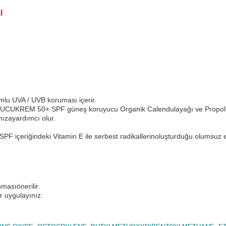
l
rumlu UVA / UVB koruması içerir.
REM 50+ SPF güneş koruyucu Organik Calendulayağı ve Propolis ile
ızayardımcı olur.
ğindeki Vitamin E ile serbest radikallerinoluşturduğu olumsuz etk
masıönerilir.
 uygulayınız.