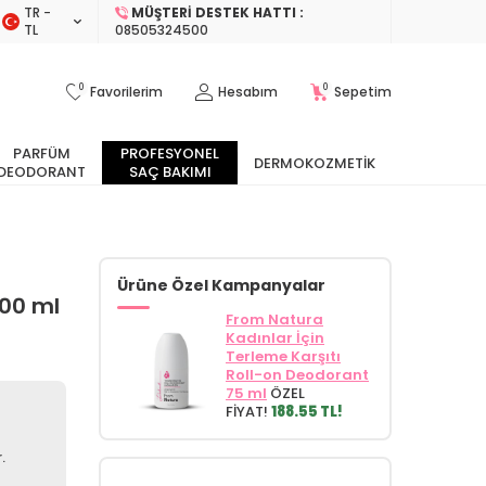
TR −
MÜŞTERI DESTEK HATTI :
TL
08505324500
0
0
Favorilerim
Hesabım
Sepetim
PARFÜM
PROFESYONEL
DERMOKOZMETIK
DEODORANT
SAÇ BAKIMI
Ürüne Özel Kampanyalar
00 ml
From Natura
Kadınlar İçin
Terleme Karşıtı
Roll-on Deodorant
75 ml
ÖZEL
FİYAT!
188.55 TL!
.