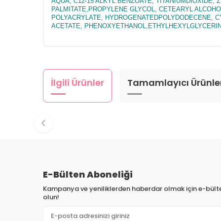
AQUA, C12-15 ALKYL BENZOATE, TITANIUMDIOXID
PALMITATE,PROPYLENE GLYCOL, CETEARYL ALCOHOL
POLYACRYLATE, HYDROGENATEDPOLYDODECENE, CY
ACETATE, PHENOXYETHANOL,ETHYLHEXYLGLYCERIN
İlgili Ürünler
Tamamlayıcı Ürünle
E-Bülten Aboneliği
Kampanya ve yeniliklerden haberdar olmak için e-bül
olun!