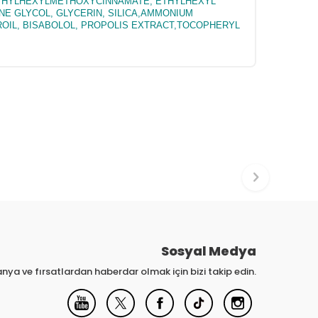
 ETHYLHEXYLMETHOXYCINNAMATE, ETHYLHEXYL
NE GLYCOL, GLYCERIN, SILICA,AMMONIUM
OIL, BISABOLOL, PROPOLIS EXTRACT,TOCOPHERYL
Sosyal Medya
nya ve fırsatlardan haberdar olmak için bizi takip edin.