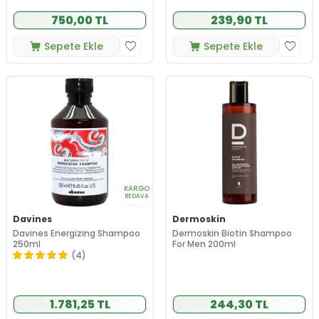
750,00 TL
239,90 TL
Sepete Ekle
Sepete Ekle
KARGO
BEDAVA
Davines
Dermoskin
Davines Energizing Shampoo
Dermoskin Biotin Shampoo
250ml
For Men 200ml
(4)
1.781,25 TL
244,30 TL