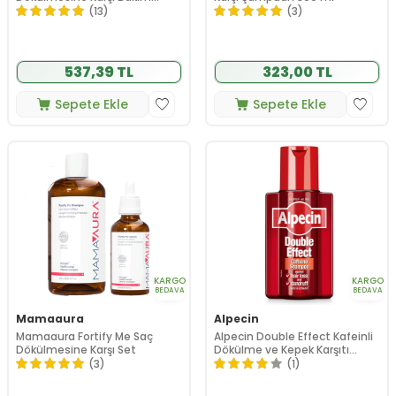
Şampuanı Yağlı Saçlar 300ml
(13)
(3)
537,39 TL
323,00 TL
Sepete Ekle
Sepete Ekle
KARGO
KARGO
BEDAVA
BEDAVA
Mamaaura
Alpecin
Mamaaura Fortify Me Saç
Alpecin Double Effect Kafeinli
Dökülmesine Karşı Set
Dökülme ve Kepek Karşıtı
Şampuan 200 ml
(3)
(1)