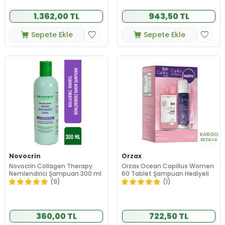
1.362,00 TL
943,50 TL
Sepete Ekle
Sepete Ekle
KARGO
BEDAVA
Novocrin
Orzax
Novocrin Collagen Therapy
Orzax Ocean Capillus Women
Nemlendirici Şampuan 300 ml
60 Tablet Şampuan Hediyeli
(9)
(1)
360,00 TL
722,50 TL