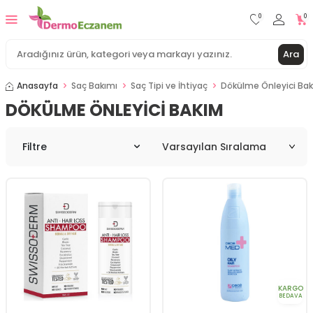
0
0
Ara
Anasayfa
Saç Bakımı
Saç Tipi ve İhtiyaç
Dökülme Önleyici Ba
DÖKÜLME ÖNLEYICI BAKIM
Filtre
KARGO
BEDAVA