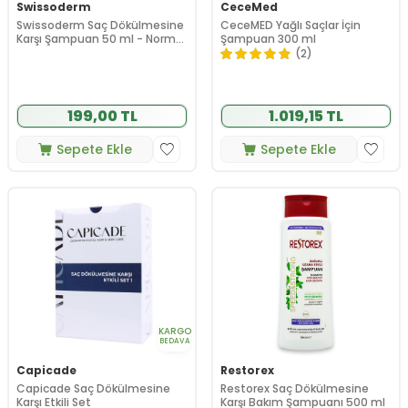
Swissoderm
CeceMed
Swissoderm Saç Dökülmesine
CeceMED Yağlı Saçlar İçin
Karşı Şampuan 50 ml - Normal
Şampuan 300 ml
Kuru Saç Tipi
(2)
199,00 TL
1.019,15 TL
Sepete Ekle
Sepete Ekle
KARGO
BEDAVA
Capicade
Restorex
Capicade Saç Dökülmesine
Restorex Saç Dökülmesine
Karşı Etkili Set
Karşı Bakım Şampuanı 500 ml