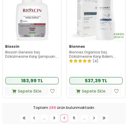
KARGO
BEDAVA
Bioxcin
Bionnex
Bioxcin Genesis Saç
Bionnex Organica Saç
Dökülmesine Karşı Şampuan
Dökülmesine Karşı Bakım
300ml
Şampuanı (Normal Saçlar) 300
(4)
ml
183,99 TL
537,39 TL
Sepete Ekle
Sepete Ekle
Toplam
289
ürün bulunmaktadır.
…
3
4
5
…