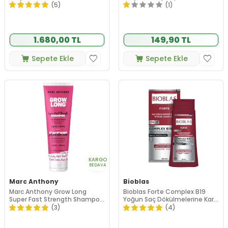
(5)
(1)
1.680,00 TL
149,90 TL
Sepete Ekle
Sepete Ekle
KARGO
BEDAVA
Marc Anthony
Bioblas
Marc Anthony Grow Long
Bioblas Forte Complex B19
Super Fast Strength Shampoo
Yoğun Saç Dökülmelerine Karşı
250ml
Bitkisel Şampuan 360 ml
(3)
(4)