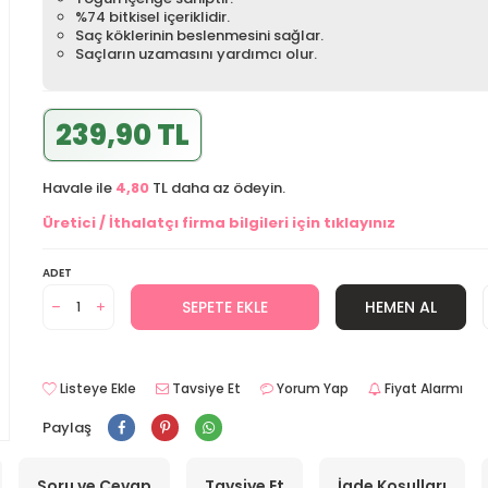
%74 bitkisel içeriklidir.
Saç köklerinin beslenmesini sağlar.
Saçların uzamasını yardımcı olur.
239,90 TL
Havale ile
4,80
TL daha az ödeyin.
Üretici / İthalatçı firma bilgileri için tıklayınız
ADET
SEPETE EKLE
HEMEN AL
Listeye Ekle
Tavsiye Et
Yorum Yap
Fiyat Alarmı
Paylaş
Soru ve Cevap
Tavsiye Et
İade Koşulları