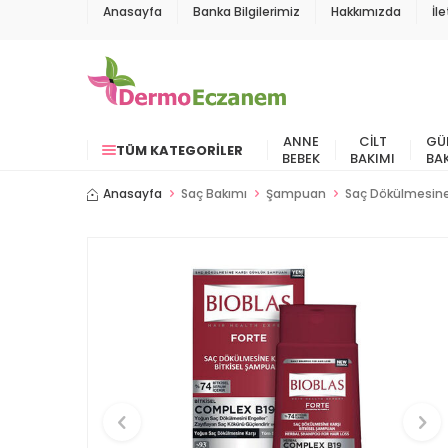
Anasayfa
Banka Bilgilerimiz
Hakkımızda
İl
ANNE
CILT
GÜ
TÜM KATEGORILER
BEBEK
BAKIMI
BA
Anasayfa
Saç Bakımı
Şampuan
Saç Dökülmesin