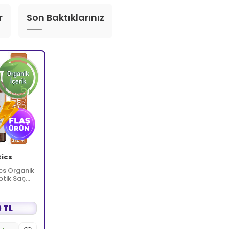
r
Son Baktıklarınız
tics
cs Organik
otik Saç
 TL