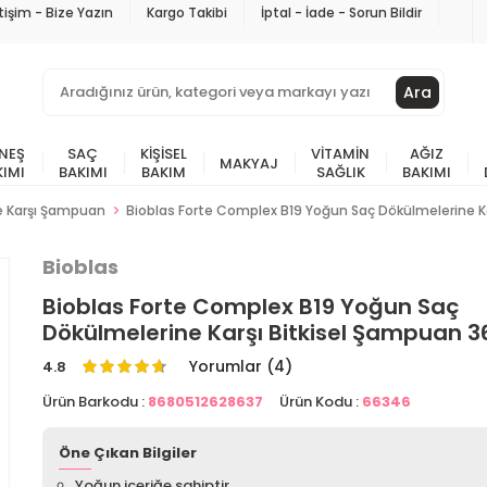
etişim - Bize Yazın
Kargo Takibi
İptal - İade - Sorun Bildir
Ara
NEŞ
SAÇ
KIŞISEL
VITAMIN
AĞIZ
MAKYAJ
KIMI
BAKIMI
BAKIM
SAĞLIK
BAKIMI
e Karşı Şampuan
Bioblas Forte Complex B19 Yoğun Saç Dökülmelerine K
Bioblas
Bioblas Forte Complex B19 Yoğun Saç
Dökülmelerine Karşı Bitkisel Şampuan 3
Yorumlar (4)
4.8
Ürün Barkodu :
8680512628637
Ürün Kodu :
66346
Öne Çıkan Bilgiler
Yoğun içeriğe sahiptir.