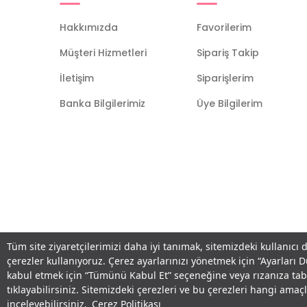
Hakkımızda
Favorilerim
Müşteri Hizmetleri
Sipariş Takip
İletişim
Siparişlerim
Banka Bilgilerimiz
Üye Bilgilerim
Tüm site ziyaretçilerimizi daha iyi tanımak, sitemizdeki kullanıcı 
çerezler kullanıyoruz. Çerez ayarlarınızı yönetmek için “Ayarları 
kabul etmek için “Tümünü Kabul Et” seçeneğine veya rızanıza ta
tıklayabilirsiniz. Sitemizdeki çerezleri ve bu çerezleri hangi am
inceleyebilirsiniz.
Çerez Politikası