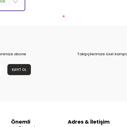
kle
tenimize abone
Takipçilerimize özel kampa
KAYIT OL
Önemli
Adres & İletişim