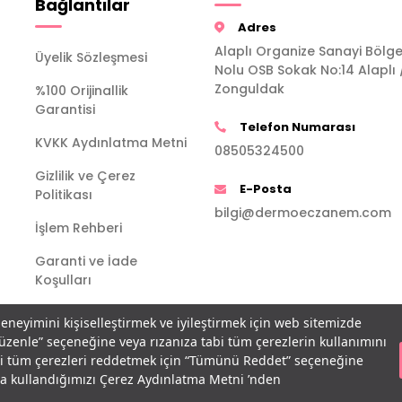
Bağlantılar
Adres
Alaplı Organize Sanayi Bölge
Üyelik Sözleşmesi
Nolu OSB Sokak No:14 Alaplı 
Zonguldak
%100 Orijinallik
Garantisi
Telefon Numarası
KVKK Aydınlatma Metni
08505324500
Gizlilik ve Çerez
E-Posta
Politikası
bilgi@dermoeczanem.com
İşlem Rehberi
Garanti ve İade
Koşulları
deneyimini kişiselleştirmek ve iyileştirmek için web sitemizde
Düzenle” seçeneğine veya rızanıza tabi tüm çerezlerin kullanımını
bi tüm çerezleri reddetmek için “Tümünü Reddet” seçeneğine
açla kullandığımızı Çerez Aydınlatma Metni ’nden
T
-Soft
E-Ticaret
Sistemleriyle Hazırlanmıştır.