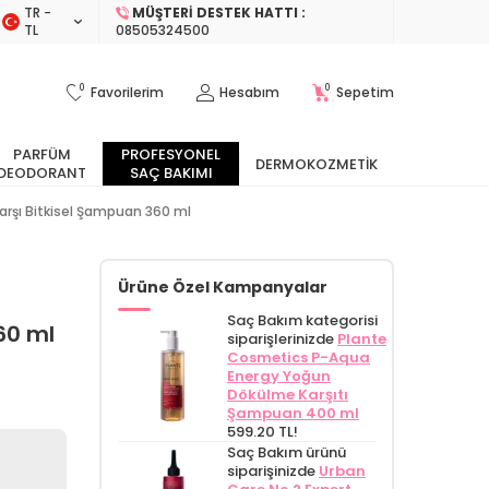
TR −
MÜŞTERI DESTEK HATTI :
TL
08505324500
0
0
Favorilerim
Hesabım
Sepetim
PARFÜM
PROFESYONEL
DERMOKOZMETIK
DEODORANT
SAÇ BAKIMI
arşı Bitkisel Şampuan 360 ml
Ürüne Özel Kampanyalar
Saç Bakım kategorisi
60 ml
siparişlerinizde
Plante
Cosmetics P-Aqua
Energy Yoğun
Dökülme Karşıtı
Şampuan 400 ml
599.20 TL!
Saç Bakım ürünü
siparişinizde
Urban