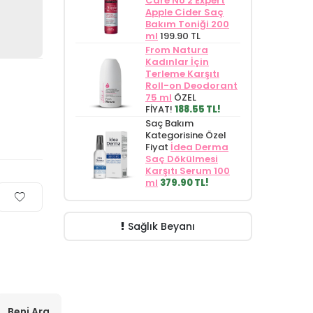
Care No 2 Expert
Apple Cider Saç
Bakım Toniği 200
ml
199.90 TL
From Natura
Kadınlar İçin
Terleme Karşıtı
Roll-on Deodorant
75 ml
ÖZEL
FİYAT!
188.55 TL!
Saç Bakım
Kategorisine Özel
Fiyat
İdea Derma
Saç Dökülmesi
Karşıtı Serum 100
ml
379.90 TL!
Sağlık Beyanı
Beni Ara