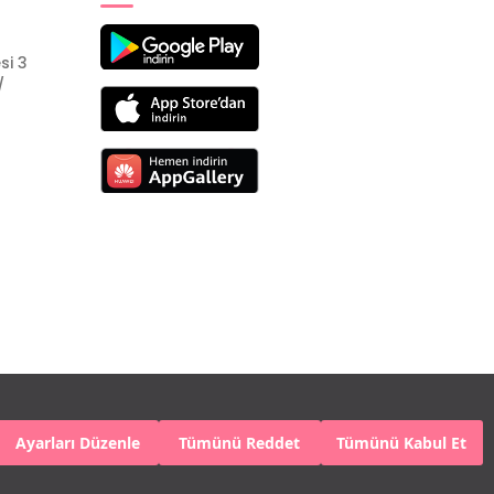
si 3
/
Ayarları Düzenle
Tümünü Reddet
Tümünü Kabul Et