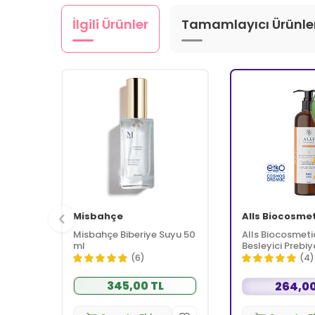
İlgili Ürünler
Tamamlayıcı Ürünle
Misbahçe
Alls Biocosme
Misbahçe Biberiye Suyu 50
Alls Biocosmeti
ml
Besleyici Prebiy
Kremi 350 ml
(6)
(4)
345,00 TL
264,00