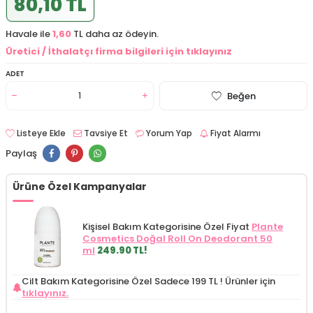
80,10 TL
Havale ile
1,60
TL daha az ödeyin.
Üretici / İthalatçı firma bilgileri için tıklayınız
ADET
Beğen
Listeye Ekle
Tavsiye Et
Yorum Yap
Fiyat Alarmı
Paylaş
Ürüne Özel Kampanyalar
Kişisel Bakım Kategorisine Özel Fiyat
Plante
Cosmetics Doğal Roll On Deodorant 50
ml
249.90 TL!
Cilt Bakım Kategorisine Özel Sadece 199 TL !
Ürünler için
tıklayınız.