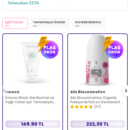
Tetrasodium EDTA.
İlgili Ürünler
Tamamlayıcı Ürünler
Son Baktıklarınız
Innova
Alls Biocosmetics
Innova Wash Gel Normal ve
Alls Biocosmetics Organik
Yağlı Ciltler İçin Temizleyici
Prebiyotik Roll on Deodorant
Köpüren Jel 150 ml
75 ml - Kadınlar İçin
(17)
149.90 TL
222,30 TL