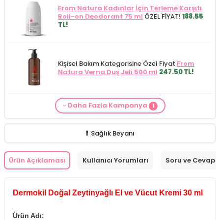
From Natura Kadınlar İçin Terleme Karşıtı
Roll-on Deodorant 75 ml
ÖZEL FİYAT!
188.55
TL!
Kişisel Bakım Kategorisine Özel Fiyat
From
Natura Verna Duş Jeli 500 ml
247.50 TL!
Daha Fazla Kampanya
1
Cilt Bakım ürünü siparişinizde
Mamaaura
Baby Cleansing Milk 200 ml
149.90 TL!
Sağlık Beyanı
Ürün Açıklaması
Kullanıcı Yorumları
Soru ve Cevap
Dermokil Doğal Zeytinyağlı El ve Vücut Kremi 30 ml
Ürün Adı: