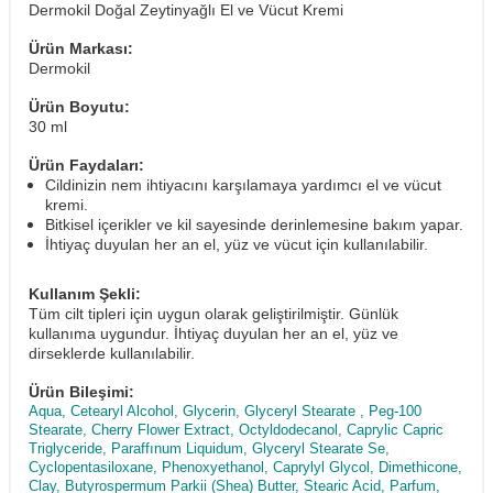
Dermokil Doğal Zeytinyağlı El ve Vücut Kremi
Ürün Markası:
Dermokil
Ürün Boyutu:
30 ml
Ürün Faydaları:
Cildinizin nem ihtiyacını karşılamaya yardımcı el ve vücut
kremi.
Bitkisel içerikler ve kil sayesinde derinlemesine bakım yapar.
İhtiyaç duyulan her an el, yüz ve vücut için kullanılabilir.
Kullanım Şekli:
Tüm cilt tipleri için uygun olarak geliştirilmiştir. Günlük
kullanıma uygundur. İhtiyaç duyulan her an el, yüz ve
dirseklerde kullanılabilir.
Ürün Bileşimi:
Aqua, Cetearyl Alcohol, Glycerin, Glyceryl Stearate , Peg-100
Stearate, Cherry Flower Extract, Octyldodecanol, Caprylic Capric
Triglyceride, Paraffınum Liquidum, Glyceryl Stearate Se,
Cyclopentasiloxane, Phenoxyethanol, Caprylyl Glycol, Dimethicone,
Clay, Butyrospermum Parkii (Shea) Butter, Stearic Acid, Parfum,