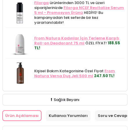
Filorga
ürünlerinden 3000 TL ve üzeri
siparişlerinizde
Filorga NCEF Revitalize Serum
5 ml - Promosyon Ürünü
HEDİYE! Bu
kampanyadan tek seferde bir kez
yararlanılabilir!
From Natura Kadınlar İçin Terleme Karşıtı
Roll-on Deodorant 75 ml
ÖZEL FİYAT!
188.55
TL!
Kişisel Bakım Kategorisine Özel Fiyat
From
Natura Verna Duş Jeli 500 ml
247.50 TL!
Sağlık Beyanı
Ürün Açıklaması
Kullanıcı Yorumları
Soru ve Cevap