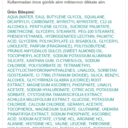
Kullanmadan önce günlük alım miktarınızı dikkate alın.
Ürün Bileşimi:
AQUA (WATER, EAU), BUTYLENE GLYCOL, SQUALANE,
DICAPRYLYL CARBONATE, MYRISTYL MYRISTATE, C12-16
ALCOHOLS, PENTYLENE GLYCOL, SUCROSE PALMITATE,
DIMETHICONE, GLYCERYL STEARATE, PEG-100 STEARATE,
PHENOXYETHANOL, HYDROGENATED LECITHIN, PALMITIC
ACID, GLYCERIN, POLYACRYLATE-13, BISABOLOL, GLYCERYL
LINOLEATE, PARFUM (FRAGRANCE), POLYISOBUTENE,
PRUNUS AMYGDALUS DULCIS (SWEET ALMOND) OIL,
TOCOPHERYL ACETATE, SODIUM POTASSIUM ALUMINUM
SILICATE, XANTHAN GUM, O-CYMEN-5-OL, SODIUM
CHLORIDE, POLYSORBATE 20, TETRAMETHYL
ACETYLOCTAHYDRONAPHTHALENES, LINALOOL, SORBITAN
ISOSTEARATE, CI 77891 (TITANIUM DIOXIDE), SILICA, BENZYL
ALCOHOL, GLYCYRRHIZA GLABRA (LICORICE) ROOT
EXTRACT, MAGNESIUM ASCORBYL PHOSPHATE, LINALYL
ACETATE, SODIUM HYALURONATE, CITRIC ACID, POTASSIUM
SORBATE, CYSTOSEIRA TAMARISCIFOLIA EXTRACT,
ACHILLEA MILLEFOLIUM EXTRACT, GLUCOSE, POTASSIUM
CHLORIDE, CALCIUM CHLORIDE, GERANYL ACETATE,
TOCOPHEROL, MAGNESIUM SULFATE, GLUTAMINE, UNDARIA
PINNATIFIDA EXTRACT, SODIUM PHOSPHATE, ASCORBIC
ACID, SODIUM ACETATE, LYSINE HCL, ARGININE HCL,
ALANINE, HISTIDINE HCL, VALINE, LEUCINE, THREONINE,