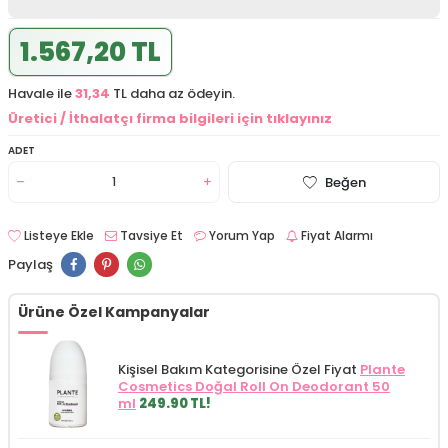
1.567,20 TL
Havale ile
31,34
TL daha az ödeyin.
Üretici / İthalatçı firma bilgileri için tıklayınız
ADET
Beğen
Listeye Ekle
Tavsiye Et
Yorum Yap
Fiyat Alarmı
Paylaş
Ürüne Özel Kampanyalar
Kişisel Bakım Kategorisine Özel Fiyat
Plante
Cosmetics Doğal Roll On Deodorant 50
ml
249.90 TL!