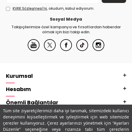
KVKK Sözleşmesi'ni
, okudum, kabul ediyorum.
Sosyal Medya
Takipçilerimize özel kampanya ve fırsatlardan haberdar
olmak için bizi takip edin.
Kurumsal
Hesabım
Önemli Bağlantılar
Tüm site ziyaretçilerimizi daha iyi tanımak, sitemizdeki kullanıcı
Adres & İletişim
deneyimini kişiselleştirmek ve iyileştirmek için web sitemizde
çerezler kullanıyoruz. Çerez ayarlarınızı yönetmek için “Ayarları
Uygulamalarımız
Düzenle” seçeneğine veya rızanıza tabi tüm çerezlerin