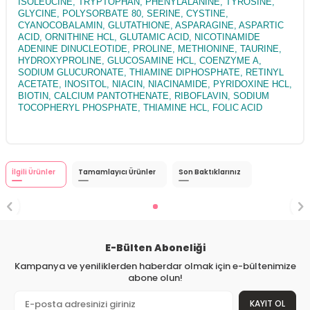
ISOLEUCINE, TRYPTOPHAN, PHENYLALANINE, TYROSINE,
GLYCINE, POLYSORBATE 80, SERINE, CYSTINE,
CYANOCOBALAMIN, GLUTATHIONE, ASPARAGINE, ASPARTIC
ACID, ORNITHINE HCL, GLUTAMIC ACID, NICOTINAMIDE
ADENINE DINUCLEOTIDE, PROLINE, METHIONINE, TAURINE,
HYDROXYPROLINE, GLUCOSAMINE HCL, COENZYME A,
SODIUM GLUCURONATE, THIAMINE DIPHOSPHATE, RETINYL
ACETATE, INOSITOL, NIACIN, NIACINAMIDE, PYRIDOXINE HCL,
BIOTIN, CALCIUM PANTOTHENATE, RIBOFLAVIN, SODIUM
TOCOPHERYL PHOSPHATE, THIAMINE HCL, FOLIC ACID
İlgili Ürünler
Tamamlayıcı Ürünler
Son Baktıklarınız
E-Bülten Aboneliği
Kampanya ve yeniliklerden haberdar olmak için e-bültenimize
abone olun!
KAYIT OL