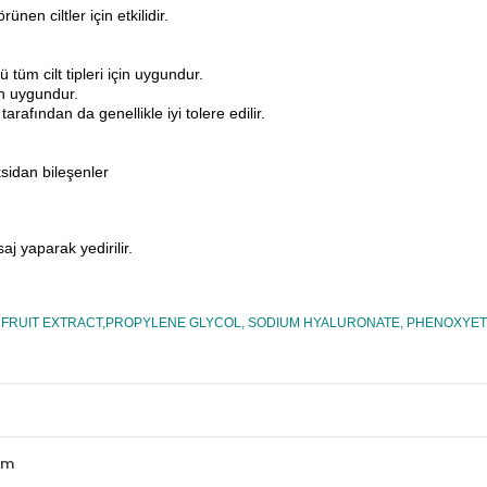
en ciltler için etkilidir.
üm cilt tipleri için uygundur.
in uygundur.
tarafından da genellikle iyi tolere edilir.
sidan bileşenler
j yaparak yedirilir.
SE FRUIT EXTRACT,PROPYLENE GLYCOL, SODIUM HYALURONATE, PHENOXY
um