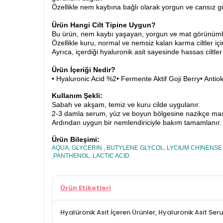
Özellikle nem kaybına bağlı olarak yorgun ve cansız görün
Ürün Hangi Cilt Tipine Uygun?
Bu ürün, nem kaybı yaşayan, yorgun ve mat görünümlü t
Özellikle kuru, normal ve nemsiz kalan karma ciltler iç
Ayrıca, içerdiği hyaluronik asit sayesinde hassas ciltler 
Ürün İçeriği Nedir?
• Hyaluronic Acid %2• Fermente Aktif Goji Berry• Antiok
Kullanım Şekli:
Sabah ve akşam, temiz ve kuru cilde uygulanır.
2-3 damla serum, yüz ve boyun bölgesine nazikçe masa
Ardından uygun bir nemlendiriciyle bakım tamamlanır.
Ürün Bileşimi:
AQUA, GLYCERIN , BUTYLENE GLYCOL, LYCIUM CHINEN
,PANTHENOL, LACTIC ACID.
Ürün Etiketleri
Hyalüronik Asit İçeren Ürünler
,
Hyaluronik Asit Ser