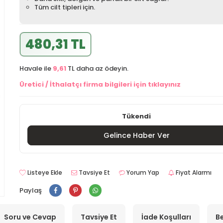
Tüm cilt tipleri için.
480,31 TL
Havale ile
9,61
TL daha az ödeyin.
Üretici / İthalatçı firma bilgileri için tıklayınız
Tükendi
Gelince Haber Ver
Listeye Ekle
Tavsiye Et
Yorum Yap
Fiyat Alarmı
Paylaş
Soru ve Cevap
Tavsiye Et
İade Koşulları
Be