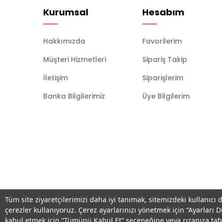
Kurumsal
Hesabım
Hakkımızda
Favorilerim
Müşteri Hizmetleri
Sipariş Takip
İletişim
Siparişlerim
Banka Bilgilerimiz
Üye Bilgilerim
Tüm site ziyaretçilerimizi daha iyi tanımak, sitemizdeki kullanıcı 
çerezler kullanıyoruz. Çerez ayarlarınızı yönetmek için “Ayarları 
kabul etmek için “Tümünü Kabul Et” seçeneğine veya rızanıza ta