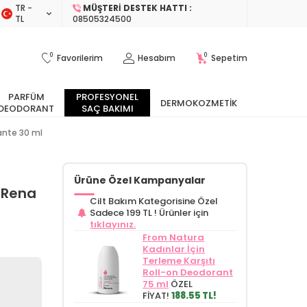
TR −
MÜŞTERI DESTEK HATTI :
TL
08505324500
0
0
Favorilerim
Hesabım
Sepetim
PARFÜM
PROFESYONEL
DERMOKOZMETIK
DEODORANT
SAÇ BAKIMI
ante 30 ml
Ürüne Özel Kampanyalar
 Rena
Cilt Bakım Kategorisine Özel
Sadece 199 TL !
Ürünler için
tıklayınız.
From Natura
Kadınlar İçin
Terleme Karşıtı
Roll-on Deodorant
75 ml
ÖZEL
FİYAT!
188.55 TL!