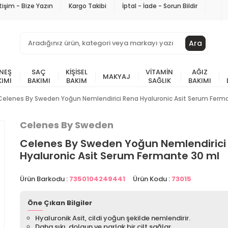
etişim - Bize Yazın
Kargo Takibi
İptal - İade - Sorun Bildir
Ara
NEŞ
SAÇ
KIŞISEL
VITAMIN
AĞIZ
MAKYAJ
KIMI
BAKIMI
BAKIM
SAĞLIK
BAKIMI
Celenes By Sweden Yoğun Nemlendirici Rena Hyaluronic Asit Serum Ferm
Celenes By Sweden
Celenes By Sweden Yoğun Nemlendirici
Hyaluronic Asit Serum Fermante 30 ml
Ürün Barkodu :
7350104249441
Ürün Kodu :
73015
Öne Çıkan Bilgiler
Hyaluronik Asit, cildi yoğun şekilde nemlendirir.
Daha sıkı, dolgun ve parlak bir cilt sağlar.