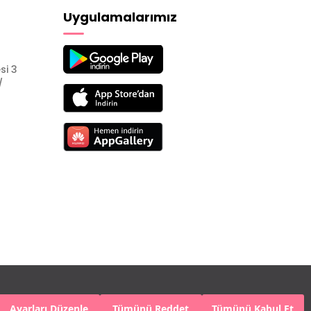
Uygulamalarımız
si 3
/
Ayarları Düzenle
Tümünü Reddet
Tümünü Kabul Et