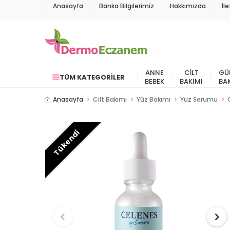
Anasayfa
Banka Bilgilerimiz
Hakkımızda
İl
ANNE
CILT
GÜ
TÜM KATEGORILER
BEBEK
BAKIMI
BA
Anasayfa
Cilt Bakımı
Yüz Bakımı
Yüz Serumu
Tükendi