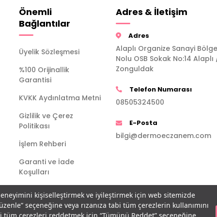
Önemli
Adres & İletişim
Bağlantılar
Adres
Alaplı Organize Sanayi Bölge
Üyelik Sözleşmesi
Nolu OSB Sokak No:14 Alaplı 
Zonguldak
%100 Orijinallik
Garantisi
Telefon Numarası
KVKK Aydınlatma Metni
08505324500
Gizlilik ve Çerez
E-Posta
Politikası
bilgi@dermoeczanem.com
İşlem Rehberi
Garanti ve İade
Koşulları
deneyimini kişiselleştirmek ve iyileştirmek için web sitemizde
Düzenle” seçeneğine veya rızanıza tabi tüm çerezlerin kullanımını
bi tüm çerezleri reddetmek için “Tümünü Reddet” seçeneğine