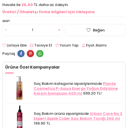
Havale ile
20,40
TL daha az ödeyin.
Üretici / İthalatçı firma bilgileri için tıklayınız
ADET
Beğen
Listeye Ekle
Tavsiye Et
Yorum Yap
Fiyat Alarmı
Paylaş
Ürüne Özel Kampanyalar
Saç Bakım kategorisi siparişlerinizde
Plante
Cosmetics P-Aqua Energy Yoğun Dökülme
Karşıtı Şampuan 400 ml
599.20 TL!
Saç Bakım ürünü siparişinizde
Urban Care No 2
Expert Apple Cider Saç Bakım Toniği 200 ml
199.90 TL