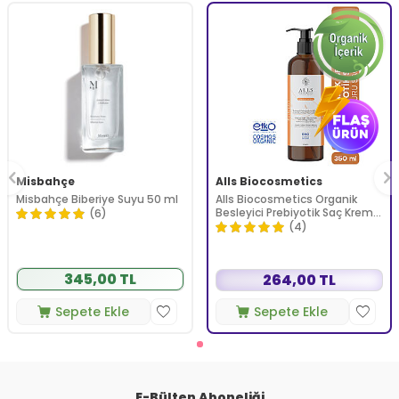
Misbahçe
Alls Biocosmetics
Misbahçe Biberiye Suyu 50 ml
Alls Biocosmetics Organik
Besleyici Prebiyotik Saç Kremi
(6)
350 ml
(4)
345,00 TL
264,00 TL
Sepete Ekle
Sepete Ekle
E-Bülten Aboneliği