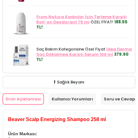
From Natura Kadınlar İçin Terleme Karşıtı
Roll-on Deodorant 75 ml
ÖZEL FİYAT!
188.55
TL!
Saç Bakım Kategorisine Özel Fiyat
İdea Derma
Saç Dökülmesi Karşıtı Serum 100 ml
379.90
TL!
Sağlık Beyanı
Ürün Açıklaması
Kullanıcı Yorumları
Soru ve Cevap
Beaver Scalp Energizing Shampoo 258 ml
Ürün Markası: