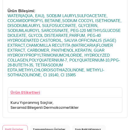
Ürün Bileşimi:
WATER(AQUA, EAU), SOD|UM LAURYLSULFOACETATE,
COCAMIDOPROPYL BETAINE,SODIUM COCOYL ISETHIONATE,
DISODIUMLAURYL SULFOSUCCINATE, GLYCERIN,
SODIUMLAUROYL SARCOSINATE, PEG-120 METHYLGLUCOSE
DIOLEATE, GLYCOL DISTEARATE,PARFUM, PEG-40
HYDROGENATED CASTOROIL, SALVIA OFFICINALIS (SAGE)
EXTRACT,CHAMOMILLA RECUTITA (MATRICARIA)FLOWER
EXTRACT, CARBOMER, PANTHENOL,KERATIN, GUAR
HYDROXYPROPYLTRIMONIUMCHLORIDE, HYDROLYZED
COLLAGEN,POLYQUATERNIUM-7, POLYQUATERNIUM-10,PPG-
28-BUTETH-35, TETRASODIUM
EDTA,METHYLCHLOROISOTHIAZOLINONE, METHYLI-
SOTHIAZOLINONE, CI 19140, CI 15985
Ürün Etiketleri
Kuru Yıpranmış Saçlar
,
Seramid Bileşenli Dermokozmetikler
İlgili Ürünler
Tamamlayıcı Ürünler
Son Baktıklarınız