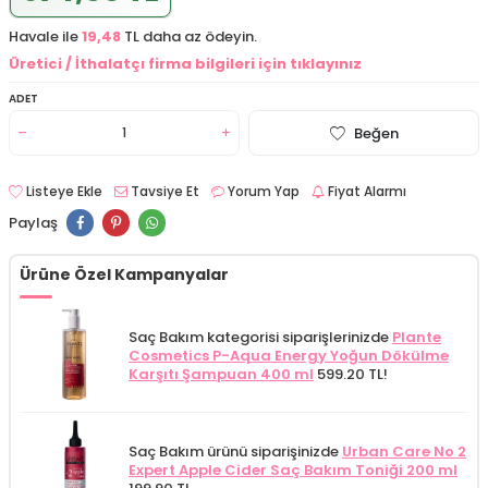
Havale ile
19,48
TL daha az ödeyin.
Üretici / İthalatçı firma bilgileri için tıklayınız
ADET
Beğen
Listeye Ekle
Tavsiye Et
Yorum Yap
Fiyat Alarmı
Paylaş
Ürüne Özel Kampanyalar
Saç Bakım kategorisi siparişlerinizde
Plante
Cosmetics P-Aqua Energy Yoğun Dökülme
Karşıtı Şampuan 400 ml
599.20 TL!
Saç Bakım ürünü siparişinizde
Urban Care No 2
Expert Apple Cider Saç Bakım Toniği 200 ml