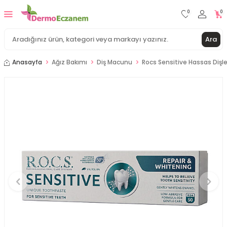
0
0
Ara
Anasayfa
Ağız Bakımı
Diş Macunu
Rocs Sensitive Hassas Dişle