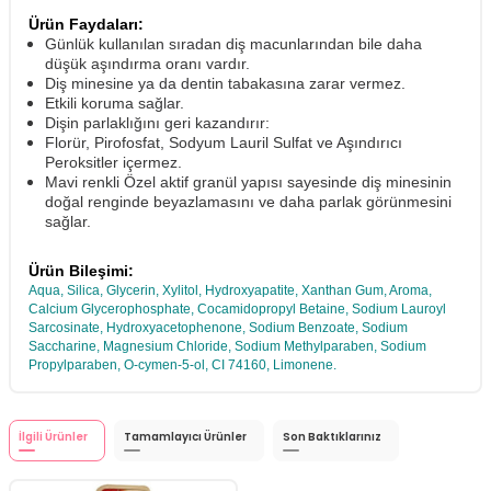
Ürün Faydaları:
Günlük kullanılan sıradan diş macunlarından bile daha
düşük aşındırma oranı vardır.
Diş minesine ya da dentin tabakasına zarar vermez.
Etkili koruma sağlar.
Dişin parlaklığını geri kazandırır:
Florür, Pirofosfat, Sodyum Lauril Sulfat ve Aşındırıcı
Peroksitler içermez.
Mavi renkli Özel aktif granül yapısı sayesinde diş minesinin
doğal renginde beyazlamasını ve daha parlak görünmesini
sağlar.
Ürün Bileşimi:
Aqua, Silica, Glycerin, Xylitol, Hydroxyapatite, Xanthan Gum, Aroma,
Calcium Glycerophosphate, Cocamidopropyl Betaine, Sodium Lauroyl
Sarcosinate, Hydroxyacetophenone, Sodium Benzoate, Sodium
Saccharine, Magnesium Chloride, Sodium Methylparaben, Sodium
Propylparaben, O-cymen-5-ol, CI 74160, Limonene.
İlgili Ürünler
Tamamlayıcı Ürünler
Son Baktıklarınız