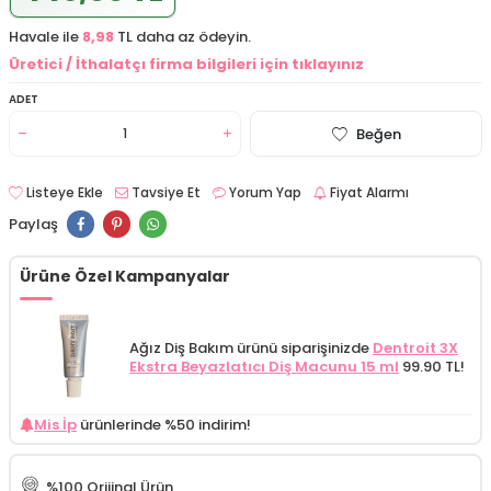
Havale ile
8,98
TL daha az ödeyin.
Üretici / İthalatçı firma bilgileri için tıklayınız
ADET
Beğen
Listeye Ekle
Tavsiye Et
Yorum Yap
Fiyat Alarmı
Paylaş
Ürüne Özel Kampanyalar
Ağız Diş Bakım ürünü siparişinizde
Dentroit 3X
Ekstra Beyazlatıcı Diş Macunu 15 ml
99.90 TL!
Mis İp
ürünlerinde %50 indirim!
%100 Orijinal Ürün