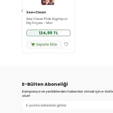
See+Clean
See Clean Plak Algılayıcı
Diş Fırçası - Mor
124,95 TL
Sepete Ekle
E-Bülten Aboneliği
Kampanya ve yeniliklerden haberdar olmak için e-bül
olun!