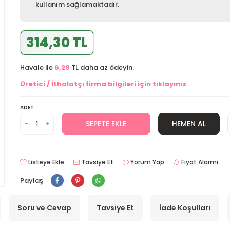
kullanım sağlamaktadır.
314,30 TL
Havale ile
6,29
TL daha az ödeyin.
Üretici / İthalatçı firma bilgileri için tıklayınız
ADET
SEPETE EKLE
HEMEN AL
Listeye Ekle
Tavsiye Et
Yorum Yap
Fiyat Alarmı
Paylaş
Soru ve Cevap
Tavsiye Et
İade Koşulları