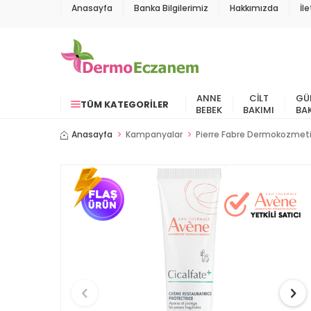
Anasayfa
Banka Bilgilerimiz
Hakkımızda
İl
ANNE
CILT
GÜ
TÜM KATEGORILER
BEBEK
BAKIMI
BA
Anasayfa
Kampanyalar
Pierre Fabre Dermokozmet