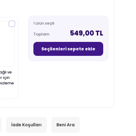
1 ürün seçili
549,00 TL
Toplam
Seçilenleri sepete ekle
ğlı ve
r için
mizleme
İade Koşulları
Beni Ara