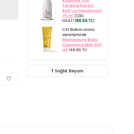
Kadınlar İçin
Terleme Karşıtı
Roll-on Deodorant
75 ml
ÖZEL
FİYAT!
188.55 TL!
Cilt Bakım ürünü
siparişinizde
Mamaaura Baby
Cleansing Milk 200
ml
149.90 TL!
Sağlık Beyanı