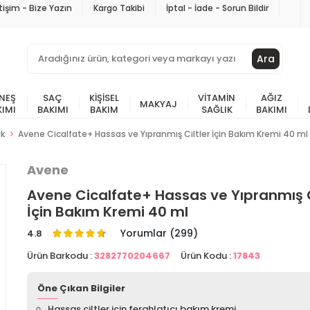
etişim - Bize Yazın
Kargo Takibi
İptal - İade - Sorun Bildir
Ara
NEŞ
SAÇ
KIŞISEL
VITAMIN
AĞIZ
MAKYAJ
KIMI
BAKIMI
BAKIM
SAĞLIK
BAKIMI
ik
Avene Cicalfate+ Hassas ve Yıpranmış Ciltler İçin Bakım Kremi 40 ml
Avene
Avene Cicalfate+ Hassas ve Yıpranmış C
İçin Bakım Kremi 40 ml
Yorumlar (299)
4.8
Ürün Barkodu :
3282770204667
Ürün Kodu :
17843
Öne Çıkan Bilgiler
Hassas ciltler için ferahlatıcı bakım kremi.