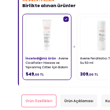
SIK BIRLIKTE ALINIR
Birlikte alınan ürünler
+
İncelediğiniz ürün ·
Avene
Avene Ferahlatıcı 
Cicalfate+ Hassas ve
Su 50 ml
Yıpranmış Ciltler İçin Bakım
Kremi 40 ml
549
309
,00 TL
,00 TL
Ürün Özellikleri
Ürün Açıklaması
Ku