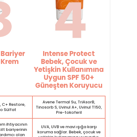
 Bariyer
Intense Protect
 Krem
Bebek, Çocuk ve
Yetişkin Kullanımına
Uygun SPF 50+
Güneşten Koruyucu
Avene Termal Su, TriAsorB,
, C+ Restore,
Tinosorb S, Uvinul A+, Uvinul T150,
ko Sülfat
Pre-tokoferil
em ihtiyacının
UVA, UVB ve mavi ışığa karşı
lt bariyerinin
koruma sağlar. Bebek, çocuk ve
ardımcı olan