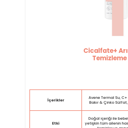
Cicalfate+ Arı
Temizleme 
Avene Termal Su, C+ 
İçerikler
Bakır & Çinko Sülfat,
Doğal içeriği ile bebe
Etki
yetişkin tüm ailenin has