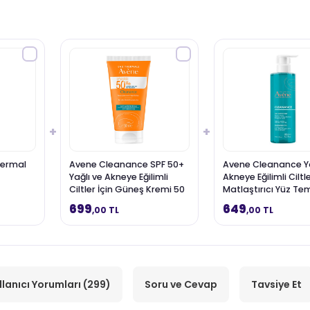
+
+
Termal
Avene Cleanance SPF 50+
Avene Cleanance Ya
Yağlı ve Akneye Eğilimli
Akneye Eğilimli Ciltle
Ciltler İçin Güneş Kremi 50
Matlaştırıcı Yüz Te
ml
Jeli 400 ml
699
649
,00 TL
,00 TL
llanıcı Yorumları (299)
Soru ve Cevap
Tavsiye Et