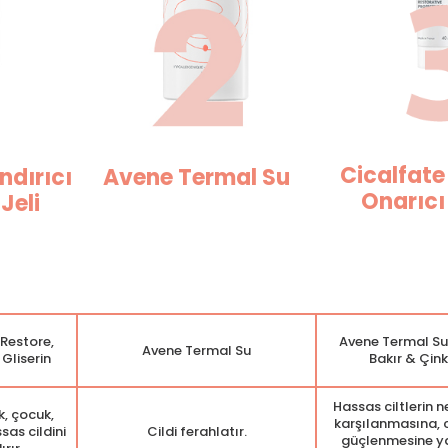
Cicalfate
ndırıcı
Avene Termal Su
Onarıcı
Jeli
Restore,
Avene Termal Su
Avene Termal Su
 Gliserin
Bakır & Çin
Hassas ciltlerin n
k, çocuk,
karşılanmasına, ci
sas cildini
Cildi ferahlatır.
güçlenmesine y