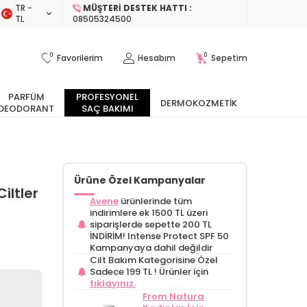
TR −
MÜŞTERI DESTEK HATTI :
TL
08505324500
0
0
Favorilerim
Hesabım
Sepetim
PARFÜM
PROFESYONEL
DERMOKOZMETIK
DEODORANT
SAÇ BAKIMI
Ürüne Özel Kampanyalar
iltler
Avene
ürünlerinde tüm
indirimlere ek 1500 TL üzeri
siparişlerde sepette 200 TL
İNDİRİM! Intense Protect SPF 50
Kampanyaya dahil değildir
Cilt Bakım Kategorisine Özel
Sadece 199 TL !
Ürünler için
tıklayınız.
From Natura