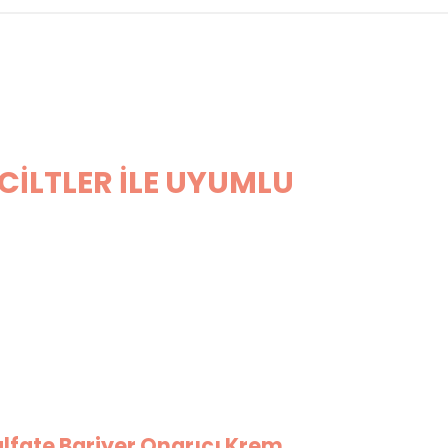
CİLTLER İLE UYUMLU
lfate Bariyer Onarıcı Krem