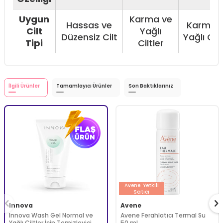
Uygun
Karma ve
Hassas ve
Karma 
Cilt
Yağlı
Düzensiz Cilt
Yağlı Cilt
Tipi
Ciltler
İlgili Ürünler
Tamamlayıcı Ürünler
Son Baktıklarınız
Avene
Yetkili
Satıcı
Innova
Avene
Innova Wash Gel Normal ve
Avene Ferahlatıcı Termal Su
Yağlı Ciltler İçin Temizleyici
50 ml