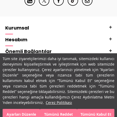
Kurumsal
Hesabım
Önemli Bağlantılar
Tüm site ziyaretçilerimizi daha iyi tanımak, sitemizdeki kullanıcı
Adres & İletişim
deneyimini kişiselleştirmek ve iyileştirmek için web sitemizde
çerezler kullanıyoruz. Çerez ayarlarınızı yönetmek için “Ayarları
Uygulamalarımız
Düzenle” seçeneğine veya rızanıza tabi tüm çerezlerin
kullanımını kabul etmek için “Tümünü Kabul Et” seçeneğine
veya rızanıza tabi tüm çerezleri reddetmek için “Tümünü
Reddet” seçeneğine tıklayabilirsiniz. Sitemizdeki çerezleri ve bu
çerezleri hangi amaçla kullandığımızı Çerez Aydınlatma Metni
’nden inceleyebilirsiniz.
Çerez Politikası
Ayarları Düzenle
Tümünü Reddet
Tümünü Kabul Et
SEPETE EKLE
HEMEN AL