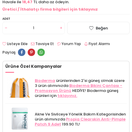
Havale ile
18,47
TL daha az ödeyin.
Üretici / İthalatçı firma bilgileri için tıklayınız
ADET
Beğen
Listeye Ekle
Tavsiye Et
Yorum Yap
Fiyat Alarmı
Paylaş
Ürüne Özel Kampanyalar
Bioderma
ürünlerinden 2'si güneş olmak üzere
3 ürün alımınızda
Bioderma Bikini Çantası -
Promosyon Ürünü
HEDİYE! Bioderma güneş
ürünleri için
tıklayınız.
Akne Ve Sivilceye Yönelik Bakım Kategorisinden
ürün alımınızda
Propia Clearskin Anti-Pimple
Patch 9 Adet
199.90 TL!