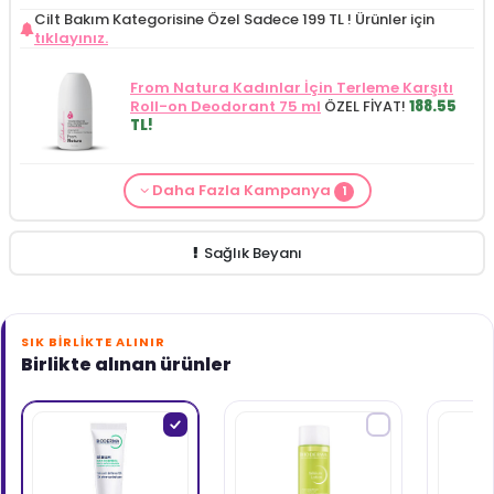
Cilt Bakım Kategorisine Özel Sadece 199 TL !
Ürünler için
tıklayınız.
From Natura Kadınlar İçin Terleme Karşıtı
Roll-on Deodorant 75 ml
ÖZEL FİYAT!
188.55
TL!
Daha Fazla Kampanya
1
Cilt Bakım ürünü siparişinizde
Mamaaura
Baby Cleansing Milk 200 ml
149.90 TL!
Sağlık Beyanı
SIK BIRLIKTE ALINIR
Birlikte alınan ürünler