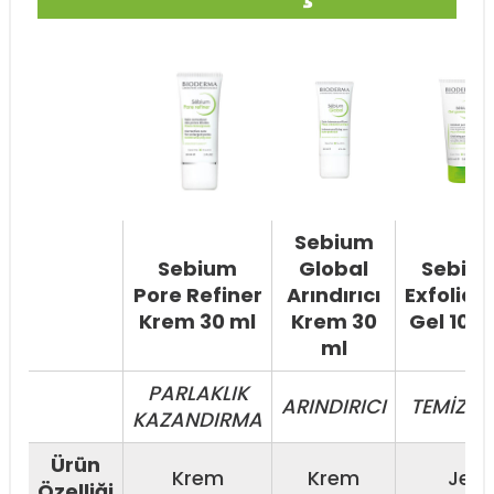
Sebium
Sebium
Global
Sebiu
Pore Refiner
Arındırıcı
Exfoliat
Krem 30 ml
Krem 30
Gel 100 
ml
PARLAKLIK
ARINDIRICI
TEMİZLE
KAZANDIRMA
Ürün
Krem
Krem
Jel
Özelliği