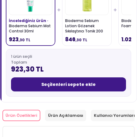
+
+
İncelediğiniz ürün ·
Bioderma Sebium
Bioder
Bioderma Sebium Mat
Lotion Gözenek
Foaming
Control 30ml
Sıkılaştırıcı Tonik 200
ml
923
846
1.026
,30 TL
,30 TL
,
1 ürün seçili
Toplam
923,30 TL
Seçilenleri sepete ekle
Ürün Özellikleri
Ürün Açıklaması
Kullanıcı Yorumları 