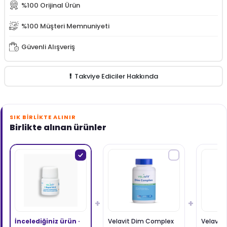
%100 Orijinal Ürün
%100 Müşteri Memnuniyeti
Güvenli Alışveriş
Takviye Ediciler Hakkında
SIK BIRLIKTE ALINIR
Birlikte alınan ürünler
+
+
İncelediğiniz ürün ·
Velavit Dim Complex
Velavit 