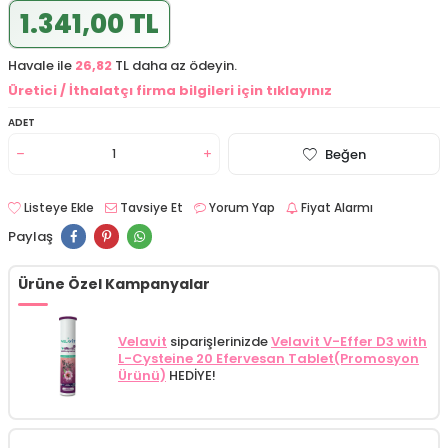
1.341,00 TL
Havale ile
26,82
TL daha az ödeyin.
Üretici / İthalatçı firma bilgileri için tıklayınız
ADET
Beğen
Listeye Ekle
Tavsiye Et
Yorum Yap
Fiyat Alarmı
Paylaş
Ürüne Özel Kampanyalar
Velavit
siparişlerinizde
Velavit V-Effer D3 with
L-Cysteine 20 Efervesan Tablet(Promosyon
Ürünü)
HEDİYE!