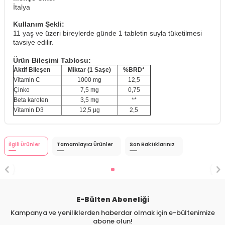
İtalya
Kullanım Şekli:
11 yaş ve üzeri bireylerde günde 1 tabletin suyla tüketilmesi
tavsiye edilir.
Ürün Bileşimi Tablosu:
Aktif Bileşen
Miktar (1 Saşe)
%BRD*
Vitamin C
1000 mg
12,5
Çinko
7,5 mg
0,75
Beta karoten
3,5 mg
**
Vitamin D3
12,5 µg
2,5
İlgili Ürünler
Tamamlayıcı Ürünler
Son Baktıklarınız
E-Bülten Aboneliği
Kampanya ve yeniliklerden haberdar olmak için e-bültenimize
abone olun!