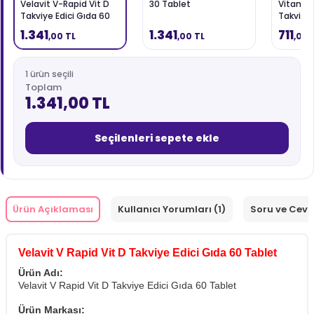
Velavit V-Rapid Vit D
30 Tablet
Vitamin
Takviye Edici Gıda 60
Takviye 
Tablet
Tablet
1.341
1.341
711
,00 TL
,00 TL
,00 
1 ürün seçili
Toplam
1.341,00 TL
Seçilenleri sepete ekle
Ürün Açıklaması
Kullanıcı Yorumları (1)
Soru ve Cev
Velavit V Rapid Vit D Takviye Edici Gıda 60 Tablet
Ürün Adı:
Velavit V Rapid Vit D Takviye Edici Gıda 60 Tablet
Ürün Markası: