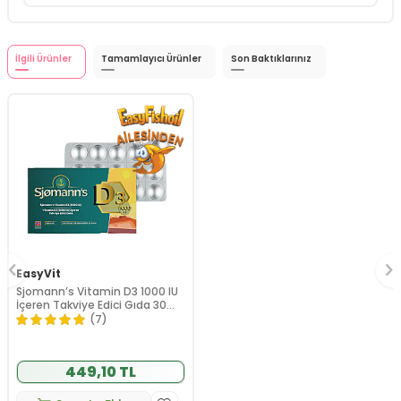
İlgili Ürünler
Tamamlayıcı Ürünler
Son Baktıklarınız
EasyVit
Sjomann’s Vitamin D3 1000 IU
İçeren Takviye Edici Gıda 30
Adet Çiğnenebilir Jel Form
(7)
449,10 TL