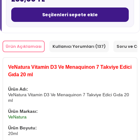
Seçilenleri sepete ekle
Ürün Açıklaması
Kullanıcı Yorumları (137)
Soru ve C
VeNatura Vitamin D3 Ve Menaquinon 7 Takviye Edici
Gıda 20 ml
Ürün Adı:
VeNatura Vitamin D3 Ve Menaquinon 7 Takviye Edici Gıda 20
ml
Ürün Markası:
VeNatura
Ürün Boyutu:
20ml