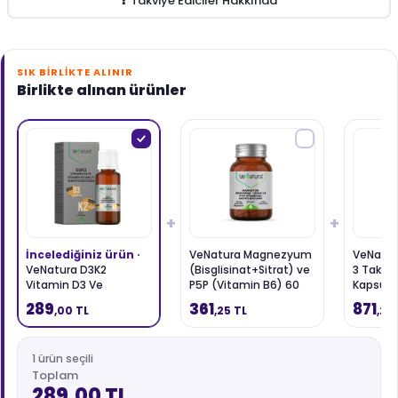
Takviye Ediciler Hakkında
SIK BIRLIKTE ALINIR
Birlikte alınan ürünler
+
+
İncelediğiniz ürün ·
VeNatura Magnezyum
VeNatur
VeNatura D3K2
(Bisglisinat+Sitrat) ve
3 Takviy
Vitamin D3 Ve
P5P (Vitamin B6) 60
Kapsül
Menaquinon 7 Takviye
Kapsül
289
361
871
,00 TL
,25 TL
,25
Edici Gıda 20 ml
1 ürün seçili
Toplam
289,00 TL