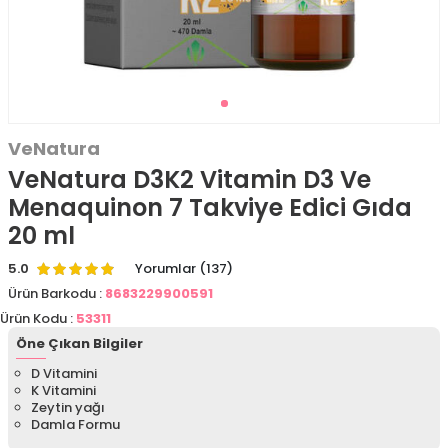
VeNatura
VeNatura D3K2 Vitamin D3 Ve
Menaquinon 7 Takviye Edici Gıda
20 ml
5.0
Yorumlar (137)
Ürün Barkodu :
8683229900591
Ürün Kodu :
53311
Öne Çıkan Bilgiler
D Vitamini
K Vitamini
Zeytin yağı
Damla Formu