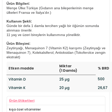
Ürün Bilgileri:
Menşe Ülke:Türkiye (Gıdanın ana bileşenlerinin menşe
ülkeleri Fransa ve İtalya’dır.)
Kullanım Şekli:
Günde bir defa 1 damla tercihen yağlı bir öğünün sonunda
alınması önerilir.
​11 yaş ve üzeri bireylerin kullanımına yöneliktir.
Ürün Bileşimi:
Zeytinyağı, Menaquinon 7 (Vitamin K2) karışımı (Zeytinyağı ve
Menaquinon 7), Kolekalsiferol, Antioksidan (Tokoferolce zengin
ekstrakt)
Miktar
Etken madde
% BRD
(1 Damla)
500
Vitamin D
25 µg
Vitamin K
20 µg
26,67
Ürün Etiketleri
kışa özel vitaminler