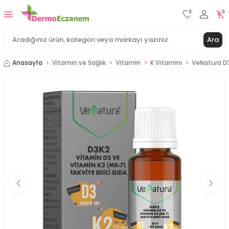
0
0
Ara
Anasayfa
Vitamin ve Sağlık
Vitamin
K Vitamini
VeNatura D3