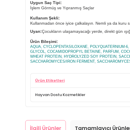
Uygun Saç Tipi:
İşlem Görmüş ve Yıpranmış Saçlar
Kullanım Şekli:
Kullanmadan önce iyice çalkalayın. Nemli ya da kuru saç
Uyarı:
Çocukların ulaşamayacağı yerde, direkt gün ışığ
Ürün Bileşimi:
AQUA, CYCLOPENTASILOXANE, POLYQUATERNIUM-6,
GLYCOL, COCAMIDOPROPYL BETAINE, PARFUM, COCO
WHEAT PROTEIN, HYDROLYZED SOY PROTEIN, SA
SACCHAROMYCES/IRON FERMENT, SACCHAROMYCES/S
Ürün Etiketleri
Hayvan Dostu Kozmetikler
İlgili Ürünler
Tamamlayıcı Ürünle