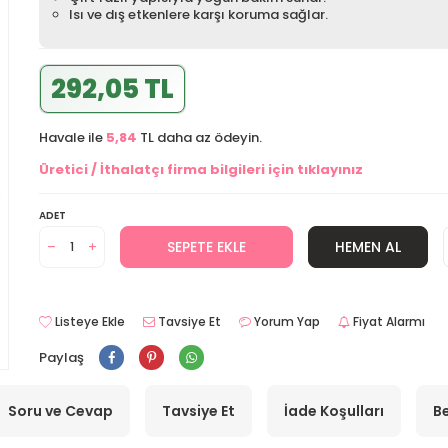
Isı ve dış etkenlere karşı koruma sağlar.
292,05 TL
Havale ile
5,84
TL daha az ödeyin.
Üretici / İthalatçı firma bilgileri için tıklayınız
ADET
SEPETE EKLE
HEMEN AL
Listeye Ekle
Tavsiye Et
Yorum Yap
Fiyat Alarmı
Paylaş
Soru ve Cevap
Tavsiye Et
İade Koşulları
Be