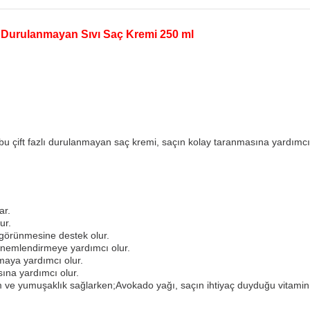
ı Durulanmayan Sıvı Saç Kremi 250 ml
iş bu çift fazlı durulanmayan saç kremi, saçın kolay taranmasına yardım
ar.
ur.
 görünmesine destek olur.
n nemlendirmeye yardımcı olur.
maya yardımcı olur.
ına yardımcı olur.
em ve yumuşaklık sağlarken;Avokado yağı, saçın ihtiyaç duyduğu vitamin