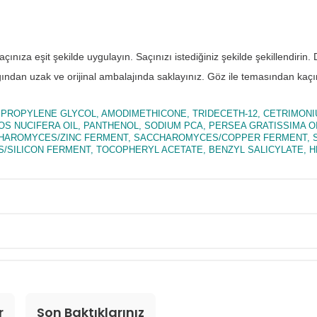
ınıza eşit şekilde uygulayın. Saçınızı istediğiniz şekilde şekillendirin
ından uzak ve orijinal ambalajında saklayınız. Göz ile temasından kaçı
 PROPYLENE GLYCOL, AMODIMETHICONE, TRIDECETH-12, CETRIMON
S NUCIFERA OIL, PANTHENOL, SODIUM PCA, PERSEA GRATISSIMA O
CCHAROMYCES/ZINC FERMENT, SACCHAROMYCES/COPPER FERMENT,
ILICON FERMENT, TOCOPHERYL ACETATE, BENZYL SALICYLATE, H
r
Son Baktıklarınız