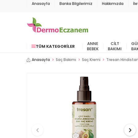
Anasayfa
Banka Bilgilerimiz
Hakkımızda
İl
ANNE
CILT
GÜ
TÜM KATEGORILER
BEBEK
BAKIMI
BA
Anasayfa
Saç Bakımı
Saç Kremi
Tresan Hindistan