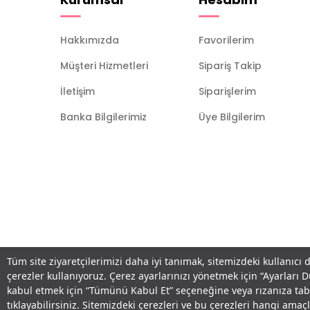
Hakkımızda
Favorilerim
Müşteri Hizmetleri
Sipariş Takip
İletişim
Siparişlerim
Banka Bilgilerimiz
Üye Bilgilerim
Tüm site ziyaretçilerimizi daha iyi tanımak, sitemizdeki kullanıcı 
çerezler kullanıyoruz. Çerez ayarlarınızı yönetmek için “Ayarları 
kabul etmek için “Tümünü Kabul Et” seçeneğine veya rızanıza ta
tıklayabilirsiniz. Sitemizdeki çerezleri ve bu çerezleri hangi am