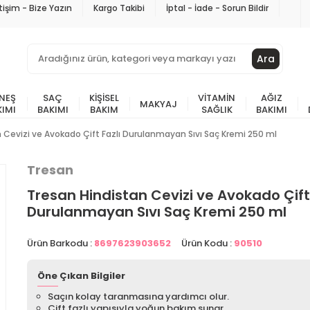
etişim - Bize Yazın
Kargo Takibi
İptal - İade - Sorun Bildir
Ara
NEŞ
SAÇ
KIŞISEL
VITAMIN
AĞIZ
MAKYAJ
KIMI
BAKIMI
BAKIM
SAĞLIK
BAKIMI
 Cevizi ve Avokado Çift Fazlı Durulanmayan Sıvı Saç Kremi 250 ml
Tresan
Tresan Hindistan Cevizi ve Avokado Çift 
Durulanmayan Sıvı Saç Kremi 250 ml
Ürün Barkodu :
8697623903652
Ürün Kodu :
90510
Öne Çıkan Bilgiler
Saçın kolay taranmasına yardımcı olur.
Çift fazlı yapısıyla yoğun bakım sunar.