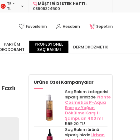
TR −
MÜŞTERI DESTEK HATTI :
TL
08505324500
0
0
Favorilerim
Hesabım
Sepetim
PARFÜM
PROFESYONEL
DERMOKOZMETIK
DEODORANT
SAÇ BAKIMI
Ürüne Özel Kampanyalar
Fazlı
Saç Bakım kategorisi
siparişlerinizde
Plante
Cosmetics P-Aqua
Energy Yoğun
Dökülme Karşıtı
Şampuan 400 ml
599.20 TL!
Saç Bakım ürünü
siparişinizde
Urban