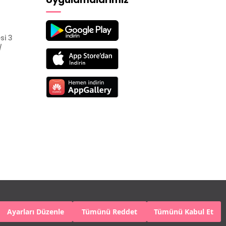
si 3
/
Ayarları Düzenle
Tümünü Reddet
Tümünü Kabul Et