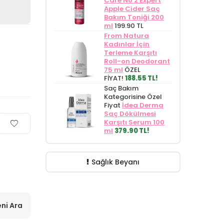
Care No 2 Expert
Apple Cider Saç
Bakım Toniği 200
ml
199.90 TL
From Natura
Kadınlar İçin
Terleme Karşıtı
Roll-on Deodorant
75 ml
ÖZEL
FİYAT!
188.55 TL!
Saç Bakım
Kategorisine Özel
Fiyat
İdea Derma
Saç Dökülmesi
Karşıtı Serum 100
ml
379.90 TL!
Sağlık Beyanı
ni Ara