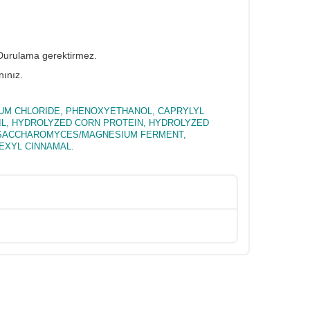
. Durulama gerektirmez.
nınız.
IUM CHLORIDE, PHENOXYETHANOL, CAPRYLYL
IL, HYDROLYZED CORN PROTEIN, HYDROLYZED
 SACCHAROMYCES/MAGNESIUM FERMENT,
EXYL CINNAMAL.