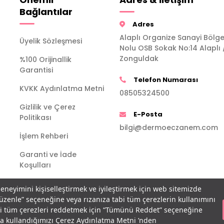
Bağlantılar
Adres
Alaplı Organize Sanayi Bölge
Üyelik Sözleşmesi
Nolu OSB Sokak No:14 Alaplı 
Zonguldak
%100 Orijinallik
Garantisi
Telefon Numarası
KVKK Aydınlatma Metni
08505324500
Gizlilik ve Çerez
E-Posta
Politikası
bilgi@dermoeczanem.com
İşlem Rehberi
Garanti ve İade
Koşulları
deneyimini kişiselleştirmek ve iyileştirmek için web sitemizde
Düzenle” seçeneğine veya rızanıza tabi tüm çerezlerin kullanımını
bi tüm çerezleri reddetmek için “Tümünü Reddet” seçeneğine
açla kullandığımızı Çerez Aydınlatma Metni ’nden