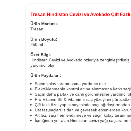
Tresan Hindistan Cevizi ve Avokado Çift Fazl
Ürün Markası:
Tresan
Ürün Boyutu:
250 ml
Özet Bilgi:
Hindistan Cevizi ve Avokado özleriyle zenginleştirilm
yardımcı olur.
Ürün Faydaları:
Saçın kolay taranmasına yardımcı olur.
Elektriklenmenin kontrol altına alınmasına katkı sağl
Saçın daha parlak ve canlı görünmesine yardımcı ol
Pro-Vitamin B5 & Vitamin E saç yüzeyinin pürüzsüz
Çift fazlı özel yapısı sayesinde saçı ağırlaştırmada
Üst faz,saçları ısıdan ve çevresek etkenlerden koru
Alt faz, saçı nemlendirmeye ve saçın kolay taranmas
İçeriğinde yer alan Hindistan cevizi yağı,saçlara n