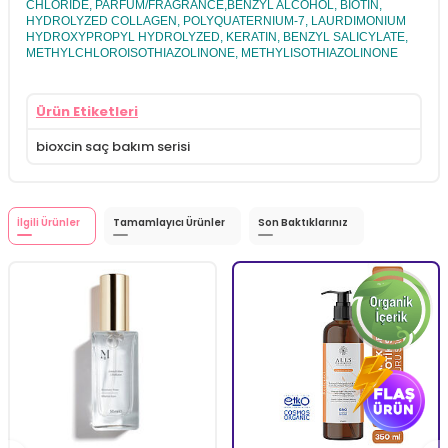
CHLORIDE, PARFUM/FRAGRANCE,BENZYL ALCOHOL, BIOTIN,
HYDROLYZED COLLAGEN, POLYQUATERNIUM-7, LAURDIMONIUM
HYDROXYPROPYL HYDROLYZED, KERATIN, BENZYL SALICYLATE,
METHYLCHLOROISOTHIAZOLINONE, METHYLISOTHIAZOLINONE
Ürün Etiketleri
bioxcin saç bakım serisi
İlgili Ürünler
Tamamlayıcı Ürünler
Son Baktıklarınız