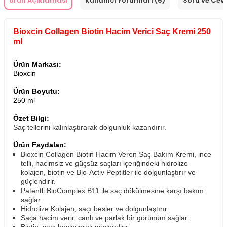
Ürün Açıklaması
Kullanıcı Yorumları (6)
Soru ve Cev
Bioxcin Collagen Biotin Hacim Verici Saç Kremi 250
ml
Ürün Markası:
Bioxcin
Ürün Boyutu:
250 ml
Özet Bilgi:
Saç tellerini kalınlaştırarak dolgunluk kazandırır.
Ürün Faydaları:
Bioxcin Collagen Biotin Hacim Veren Saç Bakım Kremi, ince
telli, hacimsiz ve güçsüz saçları içeriğindeki hidrolize
kolajen, biotin ve Bio-Activ Peptitler ile dolgunlaştırır ve
güçlendirir.
Patentli BioComplex B11 ile saç dökülmesine karşı bakım
sağlar.
Hidrolize Kolajen, saçı besler ve dolgunlaştırır.
Saça hacim verir, canlı ve parlak bir görünüm sağlar.