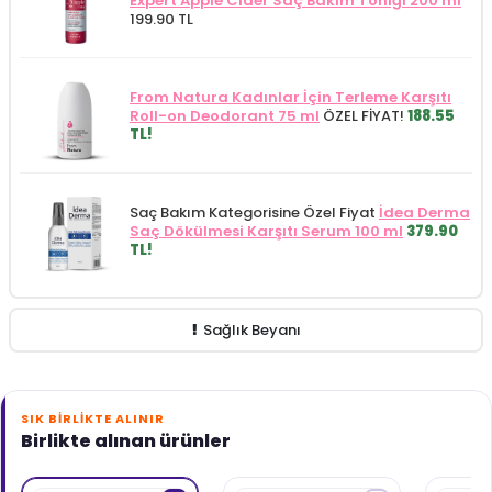
Expert Apple Cider Saç Bakım Toniği 200 ml
199.90 TL
From Natura Kadınlar İçin Terleme Karşıtı
Roll-on Deodorant 75 ml
ÖZEL FİYAT!
188.55
TL!
Saç Bakım Kategorisine Özel Fiyat
İdea Derma
Saç Dökülmesi Karşıtı Serum 100 ml
379.90
TL!
Sağlık Beyanı
SIK BIRLIKTE ALINIR
Birlikte alınan ürünler