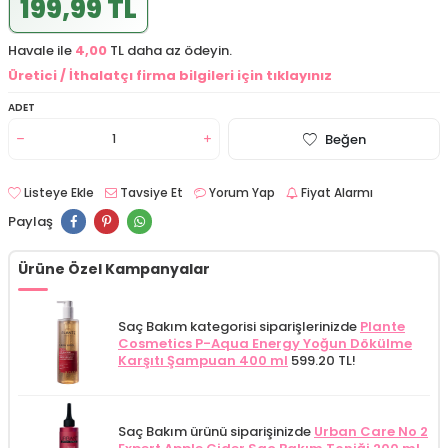
199,99 TL
Havale ile
4,00
TL daha az ödeyin.
Üretici / İthalatçı firma bilgileri için tıklayınız
ADET
Beğen
Listeye Ekle
Tavsiye Et
Yorum Yap
Fiyat Alarmı
Paylaş
Ürüne Özel Kampanyalar
Saç Bakım kategorisi siparişlerinizde
Plante
Cosmetics P-Aqua Energy Yoğun Dökülme
Karşıtı Şampuan 400 ml
599.20 TL!
Saç Bakım ürünü siparişinizde
Urban Care No 2