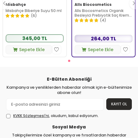
Misbahçe
Alls Biocosmetics
Misbahçe Biberiye Suyu 50 ml
Alls Biocosmetics Organik
Besleyici Prebiyotik Saç Kremi
(6)
350 ml
(4)
345,00 TL
264,00 TL
Sepete Ekle
Sepete Ekle
E-Bülten Aboneliği
Kampanya ve yeniliklerden haberdar olmak için e-bültenimize
abone olun!
KAYIT OL
KVKK Sözleşmesi'ni
, okudum, kabul ediyorum.
Sosyal Medya
Takipçilerimize özel kampanya ve fırsatlardan haberdar