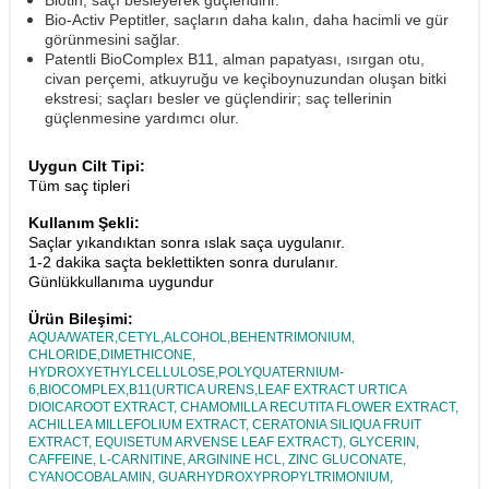
Biotin, saçı besleyerek güçlendirir.
Bio-Activ Peptitler, saçların daha kalın, daha hacimli ve gür
görünmesini sağlar.
Patentli BioComplex B11, alman papatyası, ısırgan otu,
civan perçemi, atkuyruğu ve keçiboynuzundan oluşan bitki
ekstresi; saçları besler ve güçlendirir; saç tellerinin
güçlenmesine yardımcı olur.
Uygun Cilt Tipi:
Tüm saç tipleri
Kullanım Şekli:
Saçlar yıkandıktan sonra ıslak saça uygulanır.
1-2 dakika saçta beklettikten sonra durulanır.
Günlükkullanıma uygundur
Ürün Bileşimi:
AQUA/WATER,CETYL,ALCOHOL,BEHENTRIMONIUM,
CHLORIDE,DIMETHICONE,
HYDROXYETHYLCELLULOSE,POLYQUATERNIUM-
6,BIOCOMPLEX,B11(URTICA URENS,LEAF EXTRACT URTICA
DIOICAROOT EXTRACT, CHAMOMILLA RECUTITA FLOWER EXTRACT,
ACHILLEA MILLEFOLIUM EXTRACT, CERATONIA SILIQUA FRUIT
EXTRACT, EQUISETUM ARVENSE LEAF EXTRACT), GLYCERIN,
CAFFEINE, L-CARNITINE, ARGININE HCL, ZINC GLUCONATE,
CYANOCOBALAMIN, GUARHYDROXYPROPYLTRIMONIUM,