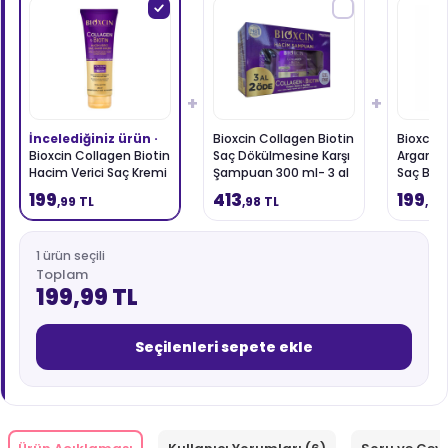
+
+
İncelediğiniz ürün ·
Bioxcin Collagen Biotin
Bioxcin 
Bioxcin Collagen Biotin
Saç Dökülmesine Karşı
Argan Ba
Hacim Verici Saç Kremi
Şampuan 300 ml- 3 al
Saç Bak
250 ml
2 öde
ml
199
413
199
,99 TL
,98 TL
,99
1 ürün seçili
Toplam
199,99 TL
Seçilenleri sepete ekle