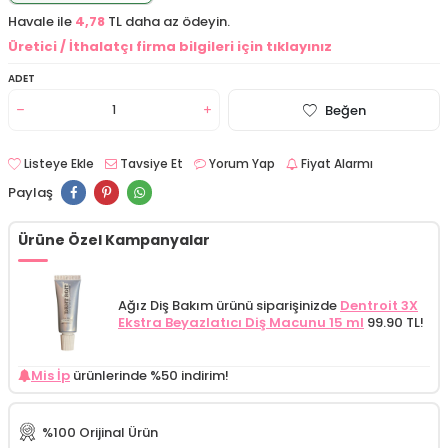
Havale ile
4,78
TL daha az ödeyin.
Üretici / İthalatçı firma bilgileri için tıklayınız
ADET
Beğen
Listeye Ekle
Tavsiye Et
Yorum Yap
Fiyat Alarmı
Paylaş
Ürüne Özel Kampanyalar
Ağız Diş Bakım ürünü siparişinizde
Dentroit 3X
Ekstra Beyazlatıcı Diş Macunu 15 ml
99.90 TL!
Mis İp
ürünlerinde %50 indirim!
%100 Orijinal Ürün