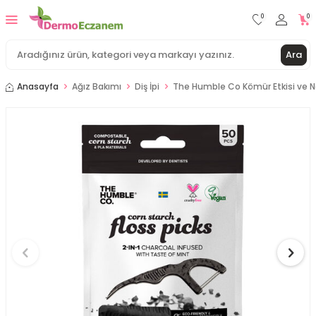
0
0
Ara
Anasayfa
Ağız Bakımı
Diş İpi
The Humble Co Kömür Etkisi ve Na