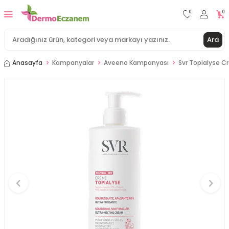
0
0
Ara
Anasayfa
Kampanyalar
Aveeno Kampanyası
Svr Topialyse 