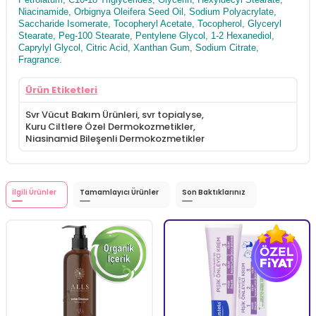
Niacinamide, Orbignya Oleifera Seed Oil, Sodium Polyacrylate,
Saccharide Isomerate, Tocopheryl Acetate, Tocopherol, Glyceryl
Stearate, Peg-100 Stearate, Pentylene Glycol, 1-2 Hexanediol,
Caprylyl Glycol, Citric Acid, Xanthan Gum, Sodium Citrate,
Fragrance.
Ürün Etiketleri
Svr Vücut Bakım Ürünleri
,
svr topialyse
,
Kuru Ciltlere Özel Dermokozmetikler
,
Niasinamid Bileşenli Dermokozmetikler
İlgili Ürünler
Tamamlayıcı Ürünler
Son Baktıklarınız