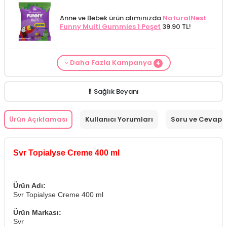
Anne ve Bebek ürün alımınızda
NaturalNest
Funny Multi Gummies 1 Poşet
39.90 TL!
Daha Fazla Kampanya
4
From Natura Kadınlar İçin Terleme Karşıtı
Alls Biocosmetics Organik Anti Stretch Mark
Anne ve Bebek bakımı siparişlerinizde
CARINE
Cilt Bakım ürünü siparişinizde
Mamaaura
Roll-on Deodorant 75 ml
ÖZEL FİYAT!
188.55
Çatlak Önlemeye Yardımcı Jel 350 ml
ÖZEL
Bebek Yıkama Jeli 400 ml
129.90 TL!
Baby Cleansing Milk 200 ml
149.90 TL!
TL!
FİYAT 399.90 TL!
Sağlık Beyanı
Ürün Açıklaması
Kullanıcı Yorumları
Soru ve Cevap
Svr Topialyse Creme 400 ml
Ürün Adı:
Svr Topialyse Creme 400 ml
Ürün Markası:
Svr