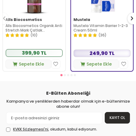
Alls Biocosmetics
Mustela
Alls Biocosmetics Organik Anti
Mustela Vitamin Barrier 1-2-3
Stretch Mark Çatlak
Cream 50ml
Önlemeye Yardımcı Jel 350 ml
(10)
(36)
399,90 TL
249,90 TL
Sepete Ekle
Sepete Ekle
E-Bülten Aboneliği
Kampanya ve yeniliklerden haberdar olmak için e-bültenimize
abone olun!
KAYIT OL
KVKK Sözleşmesi'ni
, okudum, kabul ediyorum.