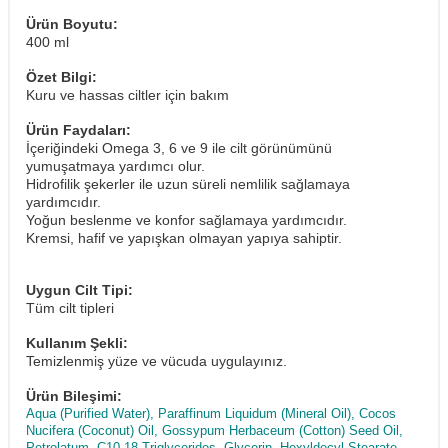
Ürün Boyutu:
400 ml
Özet Bilgi:
Kuru ve hassas ciltler için bakım
Ürün Faydaları:
İçeriğindeki Omega 3, 6 ve 9 ile cilt görünümünü
yumuşatmaya yardımcı olur.
Hidrofilik şekerler ile uzun süreli nemlilik sağlamaya
yardımcıdır.
Yoğun beslenme ve konfor sağlamaya yardımcıdır.
Kremsi, hafif ve yapışkan olmayan yapıya sahiptir.
Uygun Cilt Tipi:
Tüm cilt tipleri
Kullanım Şekli:
Temizlenmiş yüze ve vücuda uygulayınız.
Ürün Bileşimi:
Aqua (Purified Water), Paraffinum Liquidum (Mineral Oil), Cocos
Nucifera (Coconut) Oil, Gossypum Herbaceum (Cotton) Seed Oil,
Petrolatum, C10-18 Triglycerides, Glycerin, Hexyldecyl Stearate,