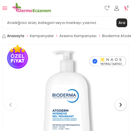
0
0
Ara
Anasayfa
Kampanyalar
Aveeno Kampanyası
Bioderma Atoder