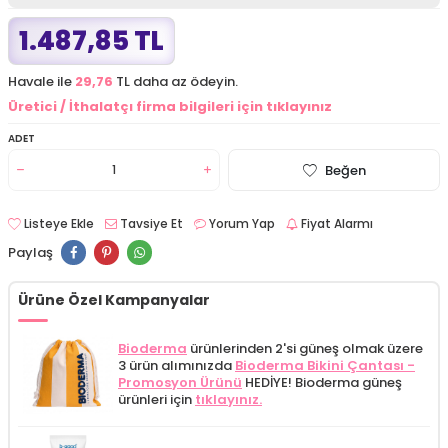
1.487,85 TL
Havale ile
29,76
TL daha az ödeyin.
Üretici / İthalatçı firma bilgileri için tıklayınız
ADET
Beğen
Listeye Ekle
Tavsiye Et
Yorum Yap
Fiyat Alarmı
Paylaş
Ürüne Özel Kampanyalar
Bioderma
ürünlerinden 2'si güneş olmak üzere
3 ürün alımınızda
Bioderma Bikini Çantası -
Promosyon Ürünü
HEDİYE! Bioderma güneş
ürünleri için
tıklayınız.