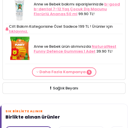
Anne ve Bebek bakımı siparişlerinizde
b-good
b-dental 7-12 Yaş Çocuk Diş Macunu
Florürlü Ananas 50 ml
99.90 TL!
Cilt Bakım Kategorisine Özel Sadece 199 TL !
Ürünler için
tıklayınız.
Anne ve Bebek ürün alımınızda
NaturalNest
Funny Defence Gummies 1 Adet
39.90 TL!
Daha Fazla Kampanya
5
From Natura Kadınlar İçin Terleme Karşıtı
Alls Biocosmetics Organik Anti Stretch Mark
Anne ve Bebek ürün alımınızda
NaturalNest
Anne ve Bebek bakımı siparişlerinizde
CARINE
Cilt Bakım ürünü siparişinizde
Mamaaura
Roll-on Deodorant 75 ml
ÖZEL FİYAT!
188.55
Çatlak Önlemeye Yardımcı Jel 350 ml
ÖZEL
Funny Multi Gummies 1 Poşet
39.90 TL!
Bebek Yıkama Jeli 400 ml
129.90 TL!
Baby Cleansing Milk 200 ml
149.90 TL!
TL!
FİYAT 399.90 TL!
Sağlık Beyanı
SIK BIRLIKTE ALINIR
Birlikte alınan ürünler