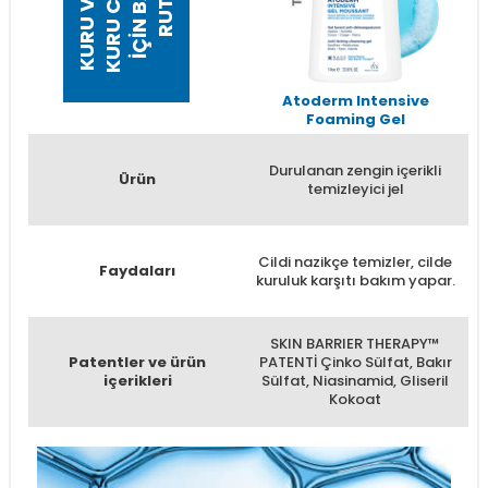
K
U
R
U
V
E
Ç
K
K
U
R
U
C
İ
L
L
R
İ
Ç
İ
N
B
A
I
R
U
T
İ
N
O
E
M
T
K
İ
Atoderm Intensive
A
Foaming Gel
Durulanan zengin içerikli
Ürün
temizleyici jel
Cildi nazikçe temizler, cilde
Faydaları
a
kuruluk karşıtı bakım yapar.
ku
SKIN BARRIER THERAPY™
Patentler ve ürün
PATENTİ Çinko Sülfat, Bakır
K
içerikleri
Sülfat, Niasinamid, Gliseril
Kokoat