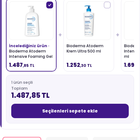
+
+
İncelediğiniz ürün ·
Bioderma Atoderm
Bioder
Bioderma Atoderm
Krem Ultra 500 ml
Intensi
Intensive Foaming Gel
ml
1 Litre - Yüz Yıkama Jeli
1.487
1.252
1.699
,85 TL
,30 TL
,
1 ürün seçili
Toplam
1.487,85 TL
Seçilenleri sepete ekle