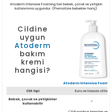
Atoderm Intensive Foaming Gel bebek, çocuk ve yetişkin
kullanımına uygundur. (Prematüre bebekler hariç).
Cildine
uygun
Atoderm
bakım
kremi
hangisi?
Atoderm Intensive Foamin
Cilt tipi
Kuru ve hassas ciltler
Bebek, çocuk ve yetişkinler
✓
kullanabilir
Cildi nazikçe temizler ve a