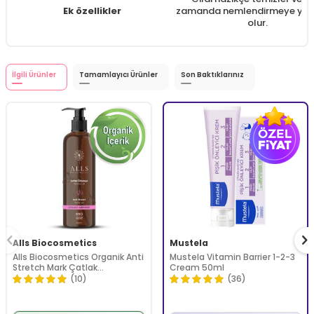
Ek özellikler
zamanda nemlendirmeye yar
olur.
İlgili Ürünler
Tamamlayıcı Ürünler
Son Baktıklarınız
Alls Biocosmetics
Mustela
Alls Biocosmetics Organik Anti
Mustela Vitamin Barrier 1-2-3
Stretch Mark Çatlak
Cream 50ml
Önlemeye Yardımcı Jel 350 ml
(10)
(36)