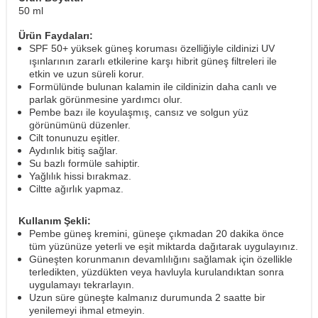
50 ml
Ürün Faydaları:
SPF 50+ yüksek güneş koruması özelliğiyle cildinizi UV
ışınlarının zararlı etkilerine karşı hibrit güneş filtreleri ile
etkin ve uzun süreli korur.
Formülünde bulunan kalamin ile cildinizin daha canlı ve
parlak görünmesine yardımcı olur.
Pembe bazı ile koyulaşmış, cansız ve solgun yüz
görünümünü düzenler.
Cilt tonunuzu eşitler.
Aydınlık bitiş sağlar.
Su bazlı formüle sahiptir.
Yağlılık hissi bırakmaz.
Ciltte ağırlık yapmaz.
Kullanım Şekli:
Pembe güneş kremini, güneşe çıkmadan 20 dakika önce
tüm yüzünüze yeterli ve eşit miktarda dağıtarak uygulayınız.
Güneşten korunmanın devamlılığını sağlamak için özellikle
terledikten, yüzdükten veya havluyla kurulandıktan sonra
uygulamayı tekrarlayın.
Uzun süre güneşte kalmanız durumunda 2 saatte bir
yenilemeyi ihmal etmeyin.