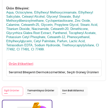
Ürün Bileşimi:
Aqua, Octocrylene, Ethylhexyl Methoxycinnamate, Ethylhexyl
Salicylate, Cetearyl Alcohol, Glyceryl Stearate, Butyl
Methoxydibenzoylmethane, Cyclopentasiloxane, Zinc Oxide,
Calamine, Ceteareth-25, Glycerin, Propylene Glycol, Stearic Acid,
Titanium Dioxide, Niacinamide, Ceteareth-20, Dimethicone,
Glycyrrhiza Glabra Root Extract, Panthenol, Tocopheryl Acetate,
Potassium Cetyl Phosphate, Ceteareth-12, Phenoxyethanol,
Ethylhexylglycerin, Cetyl Palmitate, Parfum, Lactic Acid,
Tetrasodium EDTA, Sodium Hydroxide, Triethoxycaprylylsilane, CI
77492, CI 77491, CI 77499.
Ürün Etiketleri
Seramid Bileşenli Dermokozmetikler
,
Seçili Güneş Ürünleri
İlgili Ürünler
Tamamlayıcı Ürünler
Son Baktıklarınız