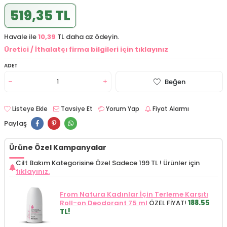
519,35 TL
Havale ile
10,39
TL daha az ödeyin.
Üretici / İthalatçı firma bilgileri için tıklayınız
ADET
Beğen
Listeye Ekle
Tavsiye Et
Yorum Yap
Fiyat Alarmı
Paylaş
Ürüne Özel Kampanyalar
Cilt Bakım Kategorisine Özel Sadece 199 TL !
Ürünler için
tıklayınız.
From Natura Kadınlar İçin Terleme Karşıtı
Roll-on Deodorant 75 ml
ÖZEL FİYAT!
188.55
TL!