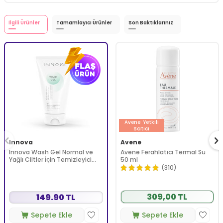
İlgili Ürünler
Tamamlayıcı Ürünler
Son Baktıklarınız
Avene
Yetkili
Satıcı
Innova
Avene
Innova Wash Gel Normal ve
Avene Ferahlatıcı Termal Su
Yağlı Ciltler İçin Temizleyici
50 ml
Köpüren Jel 150 ml
(310)
309,00 TL
149.90 TL
Sepete Ekle
Sepete Ekle