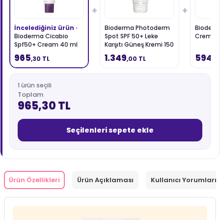
+
+
İncelediğiniz ürün ·
Bioderma Photoderm
Bioderm
Bioderma Cicabio
Spot SPF 50+ Leke
Creme 
Spf50+ Cream 40 ml
Karşıtı Güneş Kremi 150
ml
965
1.349
594
,30 TL
,00 TL
,3
1 ürün seçili
Toplam
965,30 TL
Seçilenleri sepete ekle
Ürün Özellikleri
Ürün Açıklaması
Kullanıcı Yorumları 