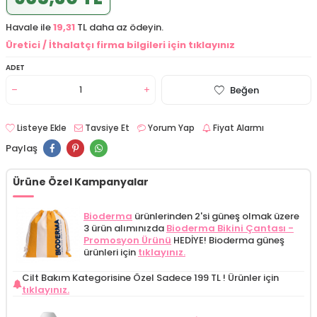
Havale ile
19,31
TL daha az ödeyin.
Üretici / İthalatçı firma bilgileri için tıklayınız
ADET
Beğen
Listeye Ekle
Tavsiye Et
Yorum Yap
Fiyat Alarmı
Paylaş
Ürüne Özel Kampanyalar
Bioderma
ürünlerinden 2'si güneş olmak üzere
3 ürün alımınızda
Bioderma Bikini Çantası -
Promosyon Ürünü
HEDİYE! Bioderma güneş
ürünleri için
tıklayınız.
Cilt Bakım Kategorisine Özel Sadece 199 TL !
Ürünler için
tıklayınız.