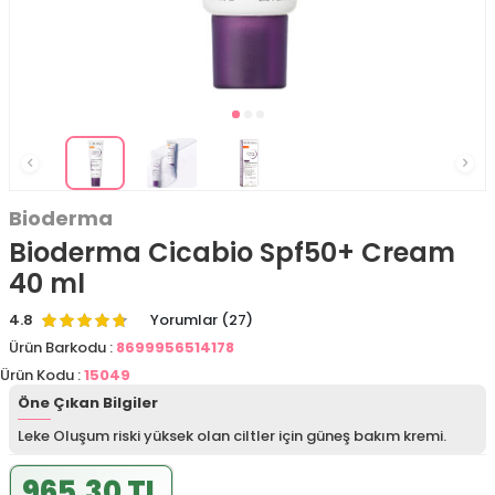
Bioderma
Bioderma Cicabio Spf50+ Cream
40 ml
4.8
Yorumlar (27)
Ürün Barkodu :
8699956514178
Ürün Kodu :
15049
Öne Çıkan Bilgiler
Leke Oluşum riski yüksek olan ciltler için güneş bakım kremi.
965,30 TL