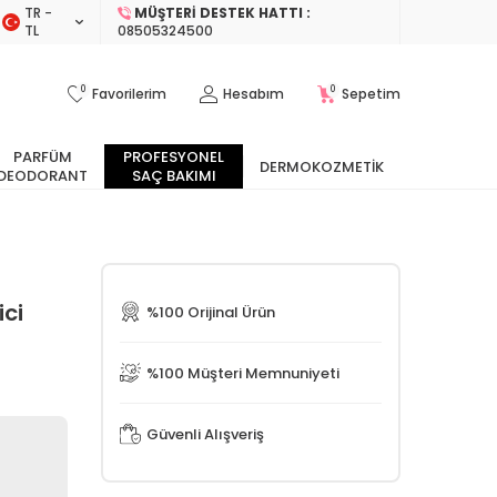
TR −
MÜŞTERI DESTEK HATTI :
TL
08505324500
0
0
Favorilerim
Hesabım
Sepetim
PARFÜM
PROFESYONEL
DERMOKOZMETIK
DEODORANT
SAÇ BAKIMI
ci
%100 Orijinal Ürün
%100 Müşteri Memnuniyeti
Güvenli Alışveriş