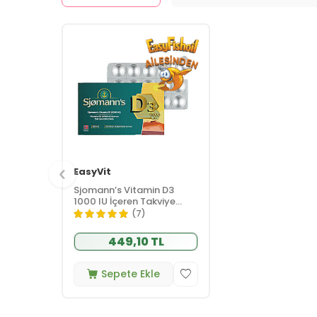
EasyVit
Sjomann’s Vitamin D3
1000 IU İçeren Takviye
Edici Gıda 30 Adet
(7)
Çiğnenebilir Jel Form
449,10 TL
Sepete Ekle