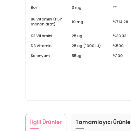
Bor
3 mg
**
B6 Vitamini (P5P
10 mg
%714.29
monohidrat)
K2 Vitamini
25 ug
%33.33
D3 Vitamini
25 ug (1000 IU)
%500
Selenyum
55ug
%100
İlgili Ürünler
Tamamlayıcı Ürünle