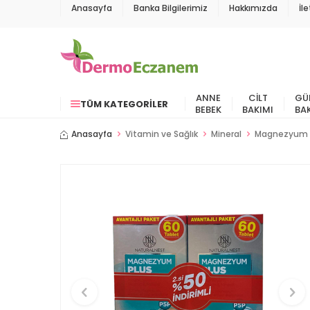
Anasayfa
Banka Bilgilerimiz
Hakkımızda
İl
ANNE
CILT
GÜ
TÜM KATEGORILER
BEBEK
BAKIMI
BA
Anasayfa
Vitamin ve Sağlık
Mineral
Magnezyum