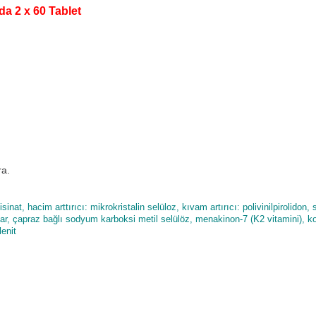
a 2 x 60 Tablet
ra.
, hacim arttırıcı: mikrokristalin selüloz, kıvam artırıcı: polivinilpirolidon,
rıcılar, çapraz bağlı sodyum karboksi metil selülöz, menakinon-7 (K2 vitamini), k
lenit