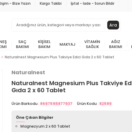
etişim - Bize Yazın
Kargo Takibi
İptal - İade - Sorun Bildir
Ara
NEŞ
SAÇ
KIŞISEL
VITAMIN
AĞIZ
MAKYAJ
KIMI
BAKIMI
BAKIM
SAĞLIK
BAKIMI
Naturalnest Magnesium Plus Takviye Edici Gıda 2 x 60 Tablet
Naturalnest
Naturalnest Magnesium Plus Takviye Edi
Gıda 2 x 60 Tablet
Ürün Barkodu :
8697595877937
Ürün Kodu :
82589
Öne Çıkan Bilgiler
Magnezyum 2 x 60 Tablet