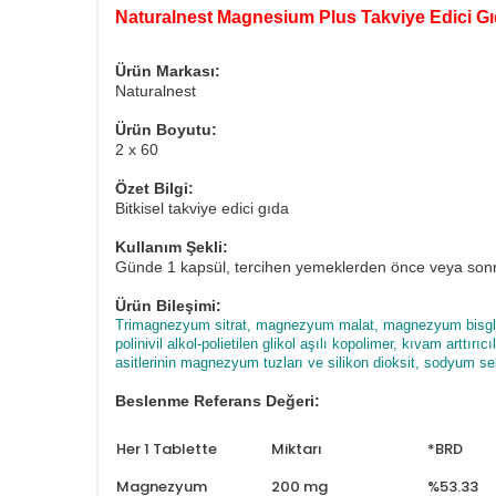
Naturalnest Magnesium Plus Takviye Edici Gıd
Ürün Markası:
Naturalnest
Ürün Boyutu:
2 x 60
Özet Bilgi:
Bitkisel takviye edici gıda
Kullanım Şekli:
Günde 1 kapsül, tercihen yemeklerden önce veya son
Ürün Bileşimi:
Trimagnezyum sitrat, magnezyum malat, magnezyum bisglisinat
polinivil alkol-polietilen glikol aşılı kopolimer, kıvam arttı
asitlerinin magnezyum tuzları ve silikon dioksit, sodyum se
Beslenme Referans Değeri:
Her 1 Tablette
Miktarı
*BRD
Magnezyum
200 mg
%53.33