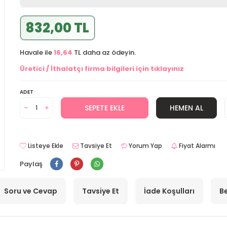
832,00 TL
Havale ile
16,64
TL daha az ödeyin.
Üretici / İthalatçı firma bilgileri için tıklayınız
ADET
SEPETE EKLE
HEMEN AL
Listeye Ekle
Tavsiye Et
Yorum Yap
Fiyat Alarmı
Paylaş
Soru ve Cevap
Tavsiye Et
İade Koşulları
Be