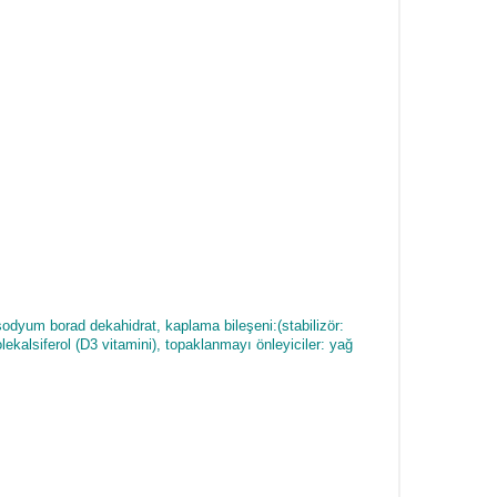
 sodyum borad dekahidrat, kaplama bileşeni:(stabilizör:
olekalsiferol (D3 vitamini), topaklanmayı önleyiciler: yağ