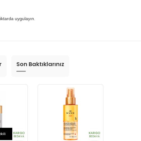
miktarda uygulayın.
r
Son Baktıklarınız
KARGO
KARGO
kili
BEDAVA
BEDAVA