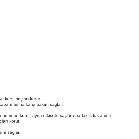
e karşı saçları korur.
n kabarmasına karşı bakım sağlar.
ı nemden korur, ayna etkisi ile saçlara parlaklık kazandırır.
açları korur.
ını sağlar.