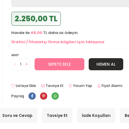
2.250,00 TL
Havale ile
45,00
TL daha az ödeyin.
Üretici / İthalatçı firma bilgileri için tıklayınız
ADET
SEPETE EKLE
HEMEN AL
Listeye Ekle
Tavsiye Et
Yorum Yap
Fiyat Alarmı
Paylaş
Soru ve Cevap
Tavsiye Et
İade Koşulları
Be