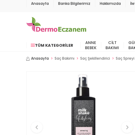
Anasayfa
Banka Bilgilerimiz
Hakkımızda
İl
ANNE
CILT
GÜ
TÜM KATEGORILER
BEBEK
BAKIMI
BA
Anasayfa
Saç Bakımı
Saç Şekillendirici
Saç Spreyi