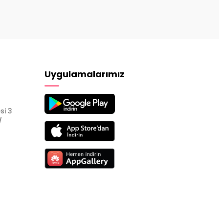
Uygulamalarımız
si 3
/