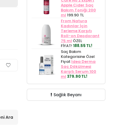
Care No 2 Expert
Apple Cider Saç
Bakım Toniği 200
ml
199.90 TL
From Natura
Kadınlar İçin
Terleme Karşıtı
Roll-on Deodorant
75 ml
ÖZEL
FİYAT!
188.55 TL!
Saç Bakım
Kategorisine Özel
Fiyat
İdea Derma
Saç Dökülmesi
Karşıtı Serum 100
ml
379.90 TL!
Sağlık Beyanı
ni Ara