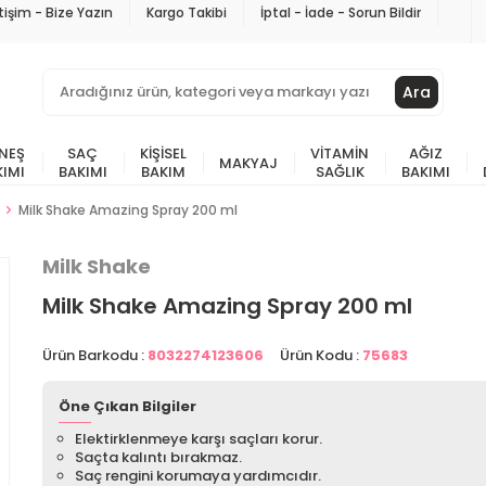
etişim - Bize Yazın
Kargo Takibi
İptal - İade - Sorun Bildir
Ara
NEŞ
SAÇ
KIŞISEL
VITAMIN
AĞIZ
MAKYAJ
KIMI
BAKIMI
BAKIM
SAĞLIK
BAKIMI
Milk Shake Amazing Spray 200 ml
Milk Shake
Milk Shake Amazing Spray 200 ml
Ürün Barkodu :
8032274123606
Ürün Kodu :
75683
Öne Çıkan Bilgiler
Elektirklenmeye karşı saçları korur.
Saçta kalıntı bırakmaz.
Saç rengini korumaya yardımcıdır.