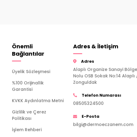
Önemli
Adres & İletişim
Bağlantılar
Adres
Alaplı Organize Sanayi Bölge
Üyelik Sözleşmesi
Nolu OSB Sokak No:14 Alaplı 
Zonguldak
%100 Orijinallik
Garantisi
Telefon Numarası
KVKK Aydınlatma Metni
08505324500
Gizlilik ve Çerez
E-Posta
Politikası
bilgi@dermoeczanem.com
İşlem Rehberi