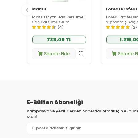
Matsu
Loreal Profess
Matsu Myth Hair Perfume |
Loreal Professi
Saç Parfümü 50 ml
Yıpranmış Saçlar
Etkili Mucizevi 
(4)
(27
90 ml
729,00 TL
1.215,0
Sepete Ekle
Sepete E
E-Bülten Aboneliği
Kampanya ve yeniliklerden haberdar olmak için e-bül
olun!