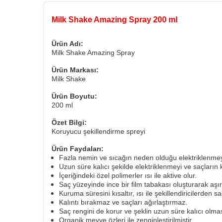
Milk Shake Amazing Spray 200 ml
Ürün Adı:
Milk Shake Amazing Spray
Ürün Markası:
Milk Shake
Ürün Boyutu:
200 ml
Özet Bilgi:
Koruyucu şekillendirme spreyi
Ürün Faydaları:
Fazla nemin ve sıcağın neden olduğu elektriklenmey
Uzun süre kalıcı şekilde elektriklenmeyi ve saçları
İçeriğindeki özel polimerler ısı ile aktive olur.
Saç yüzeyinde ince bir film tabakası oluşturarak aşır
Kuruma süresini kısaltır, ısı ile şekillendiricilerden s
Kalıntı bırakmaz ve saçları ağırlaştırmaz.
Saç rengini de korur ve şeklin uzun süre kalıcı olmas
Organik meyve özleri ile zenginleştirilmiştir.