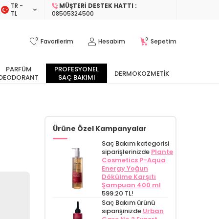
TR −
MÜŞTERI DESTEK HATTI :
TL
08505324500
0
0
Favorilerim
Hesabım
Sepetim
PARFÜM
PROFESYONEL
DERMOKOZMETIK
DEODORANT
SAÇ BAKIMI
Ürüne Özel Kampanyalar
Saç Bakım kategorisi
siparişlerinizde
Plante
Cosmetics P-Aqua
Energy Yoğun
Dökülme Karşıtı
Şampuan 400 ml
599.20 TL!
Saç Bakım ürünü
siparişinizde
Urban