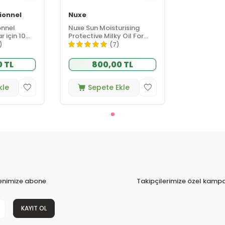
ionnel
Nuxe
onnel
Nuxe Sun Moisturising
 için 10
Protective Milky Oil For
Bakım Yağı
Hair 100ml
)
(7)
0 TL
800,00 TL
kle
Sepete Ekle
tenimize abone
Takipçilerimize özel kampa
KAYIT OL