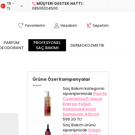
TR −
MÜŞTERI DESTEK HATTI :
TL
08505324500
0
0
Favorilerim
Hesabım
Sepetim
PARFÜM
PROFESYONEL
DERMOKOZMETIK
DEODORANT
SAÇ BAKIMI
Ürüne Özel Kampanyalar
-
Saç Bakım kategorisi
siparişlerinizde
Plante
Cosmetics P-Aqua
Energy Yoğun
Dökülme Karşıtı
Şampuan 400 ml
599.20 TL!
Saç Bakım ürünü
siparişinizde
Urban