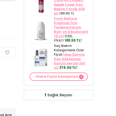
Care No 2 Expert
Apple Cider Saç
Bakım Toniği 200
ml
199.90 TL
From Natura
Kadınlar İçin
Terleme Karşıtı
Roll-on Deodorant
75 ml
ÖZEL
FİYAT!
188.55 TL!
Saç Bakım
Kategorisine Özel
Fiyat
İdea Derma
Saç Dökülmesi
Karşıtı Serum 100
ml
379.90 TL!
Loreal Paris
Daha Fazla Kampanya
ürünlerinden 600 TL
1
ve üzeri
siparişlerinizde
Loreal Paris Bright
Reveal Peeling
Sağlık Beyanı
Serum 25 ml
(Promosyon Ürünü)
HEDİYE!
ni Ara