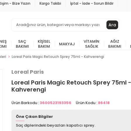
etişim - Bize Yazın
Kargo Takibi
İptal - İade - Sorun Bildir
Ara
NEŞ
SAÇ
KIŞISEL
VITAMIN
AĞIZ
MAKYAJ
KIMI
BAKIMI
BAKIM
SAĞLIK
BAKIMI
leri
Loreal Paris Magic Retouch Sprey 75ml - Kahverengi
Loreal Paris
Loreal Paris Magic Retouch Sprey 75ml 
Kahverengi
Ürün Barkodu :
3600523193356
Ürün Kodu :
86418
Öne Çıkan Bilgiler
Saç diplerindeki beyazları kapatıcı sprey.