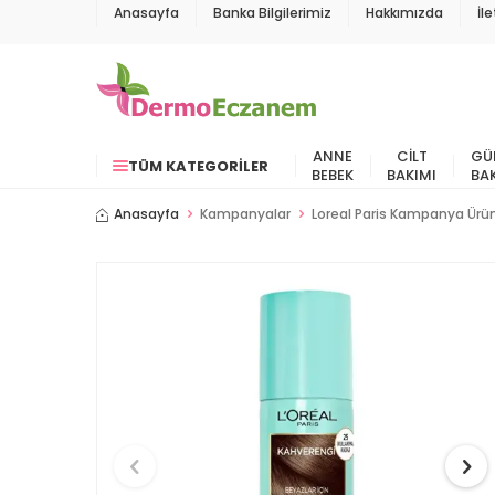
Anasayfa
Banka Bilgilerimiz
Hakkımızda
İl
ANNE
CILT
GÜ
TÜM KATEGORILER
BEBEK
BAKIMI
BA
Anasayfa
Kampanyalar
Loreal Paris Kampanya Ürün