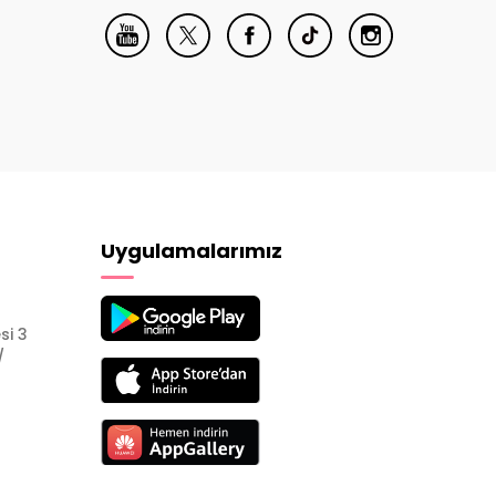
Uygulamalarımız
si 3
/