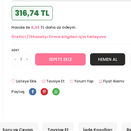
316,74 TL
Havale ile
6,33
TL daha az ödeyin.
Üretici / İthalatçı firma bilgileri için tıklayınız
ADET
SEPETE EKLE
HEMEN AL
Listeye Ekle
Tavsiye Et
Yorum Yap
Fiyat Alarmı
Paylaş
Soru ve Cevap
Tavsiye Et
İade Koşulları
Be