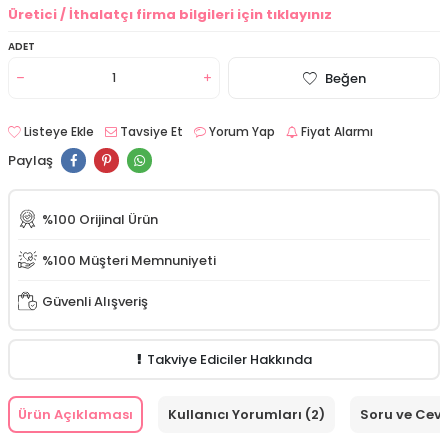
Üretici / İthalatçı firma bilgileri için tıklayınız
ADET
Beğen
Listeye Ekle
Tavsiye Et
Yorum Yap
Fiyat Alarmı
Paylaş
%100 Orijinal Ürün
%100 Müşteri Memnuniyeti
Güvenli Alışveriş
Takviye Ediciler Hakkında
Ürün Açıklaması
Kullanıcı Yorumları (2)
Soru ve Cev