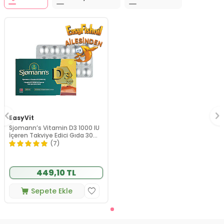
EasyVit
Sjomann’s Vitamin D3 1000 IU
İçeren Takviye Edici Gıda 30
Adet Çiğnenebilir Jel Form
(7)
449,10 TL
Sepete Ekle