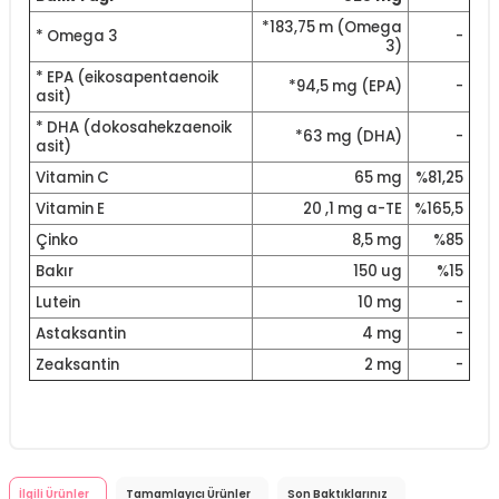
*183,75 m (Omega
* Omega 3
-
3)
* EPA (eikosapentaenoik
*94,5 mg (EPA)
-
asit)
* DHA (dokosahekzaenoik
*63 mg (DHA)
-
asit)
Vitamin C
65 mg
%81,25
Vitamin E
20 ,1 mg a-TE
%165,5
Çinko
8,5 mg
%85
Bakır
150 ug
%15
Lutein
10 mg
-
Astaksantin
4 mg
-
Zeaksantin
2 mg
-
İlgili Ürünler
Tamamlayıcı Ürünler
Son Baktıklarınız