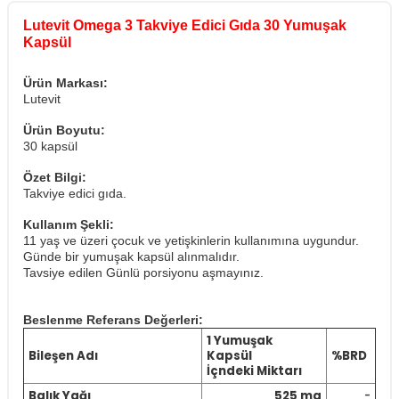
Lutevit Omega 3 Takviye Edici Gıda 30 Yumuşak
Kapsül
Ürün Markası:
Lutevit
Ürün Boyutu:
30 kapsül
Özet Bilgi:
Takviye edici gıda.
Kullanım Şekli:
11 yaş ve üzeri çocuk ve yetişkinlerin kullanımına uygundur.
Günde bir yumuşak kapsül alınmalıdır.
Tavsiye edilen Günlü porsiyonu aşmayınız.
Beslenme Referans Değerleri:
1 Yumuşak
Bileşen Adı
Kapsül
%BRD
İçndeki Miktarı
Balık Yağı
525 mg
-