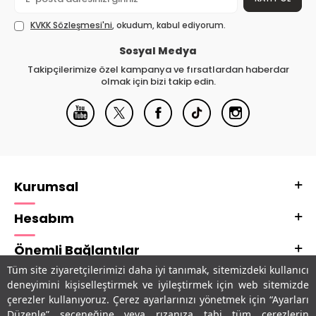
KVKK Sözleşmesi'ni
, okudum, kabul ediyorum.
Sosyal Medya
Takipçilerimize özel kampanya ve fırsatlardan haberdar
olmak için bizi takip edin.
Kurumsal
Hesabım
Önemli Bağlantılar
Tüm site ziyaretçilerimizi daha iyi tanımak, sitemizdeki kullanıcı
Adres & İletişim
deneyimini kişiselleştirmek ve iyileştirmek için web sitemizde
çerezler kullanıyoruz. Çerez ayarlarınızı yönetmek için “Ayarları
Uygulamalarımız
Düzenle” seçeneğine veya rızanıza tabi tüm çerezlerin