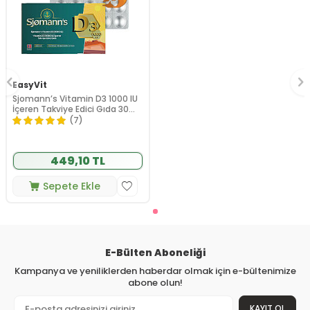
EasyVit
Sjomann’s Vitamin D3 1000 IU
İçeren Takviye Edici Gıda 30
Adet Çiğnenebilir Jel Form
(7)
449,10 TL
Sepete Ekle
E-Bülten Aboneliği
Kampanya ve yeniliklerden haberdar olmak için e-bültenimize
abone olun!
KAYIT OL