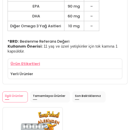
EPA
90 mg
–
DHA
60 mg
–
Diğer Omega 3 Yağ Asitleri
10 mg
–
*BRD:
Beslenme Referans Değeri
Kullanım Önerisi:
11 yaş ve üzeri yetişkinler için tok karnına 1
kapsüldür.
Ürün Etiketleri
Yerli Ürünler
İlgili Ürünler
Tamamlayıcı Ürünler
Son Baktıklarınız