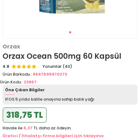
Orzax
Orzax Ocean 500mg 60 Kapsül
4.8
Yorumlar (40)
Ürün Barkodu :
8697595870273
Ürün Kodu :
23867
Öne Çıkan Bilgiler
IFOS 5 yıldız kalite onayına sahip balık yağı
318,75 TL
Havale ile
6,37
TL daha az ödeyin.
Üretici / İthalatçı firma bilgileri için tıklayınız