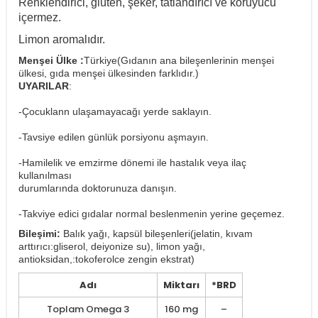
Renklendirici, glüten, şeker, tatlandırıcı ve koruyucu
içermez.
Limon aromalıdır.
Menşei Ülke :
Türkiye(Gıdanın ana bileşenlerinin menşei
ülkesi, gıda menşei ülkesinden farklıdır.)
UYARILAR
:
-Çocuklann ulaşamayacağı yerde saklayın.
-Tavsiye edilen günlük porsiyonu aşmayın.
-Hamilelik ve emzirme dönemi ile hastalık veya ilaç
kullanılması
durumlarında doktorunuza danışın.
-Takviye edici gıdalar normal beslenmenin yerine geçemez.
Bileşimi:
Balık yağı, kapsül bileşenleri(jelatin, kıvam
arttırıcı:gliserol, deiyonize su), limon yağı,
antioksidan,:tokoferolce zengin ekstrat)
Adı
Miktarı
*BRD
Toplam Omega 3
160 mg
–