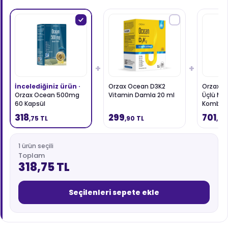
+
+
İncelediğiniz ürün ·
Orzax Ocean D3K2
Orzax O
Orzax Ocean 500mg
Vitamin Damla 20 ml
Üçlü M
60 Kapsül
Kombin
Tablet
318
299
701
,75 TL
,90 TL
,25
1 ürün seçili
Toplam
318,75 TL
Seçilenleri sepete ekle