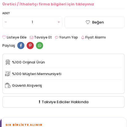
Üretici / İthalatçı firma bilgileri için tıklayınız
ADET
Beğen
Listeye Ekle
Tavsiye Et
Yorum Yap
Fiyat Alarmı
Paylaş
%100 Orijinal Ürün
%100 Müşteri Memnuniyeti
Güvenli Alışveriş
Takviye Ediciler Hakkında
SIK BIRLIKTE ALINIR