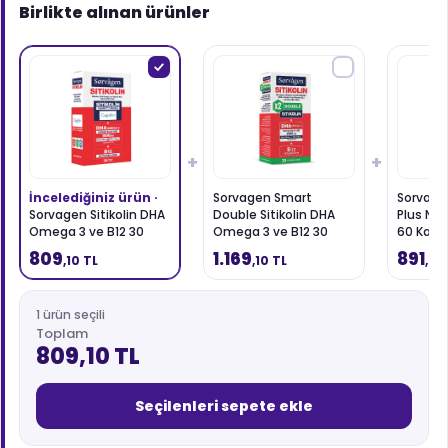
Birlikte alınan ürünler
+
+
İncelediğiniz ürün ·
Sorvagen Smart
Sorvag
Sorvagen Sitikolin DHA
Double Sitikolin DHA
Plus Nor
Omega 3 ve B12 30
Omega 3 ve B12 30
60 Kaps
Kapsül
Kapsül
809
1.169
891
,10 TL
,10 TL
,00
1 ürün seçili
Toplam
809,10 TL
Seçilenleri sepete ekle