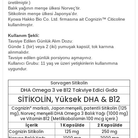
üretilmiştir.)
Balık yağının menşe ülkesi Norveç’tir.
Sitikolinin menşe ülkesi Japonya’dır.
Kyowa Hakko Bio Co. Ltd. firmasına ait Cognizin™ Citicoline
kullanılmıştır.
Kullanım Şekli:
Tavsiye Edilen Günlük Alım Dozu:
Günde 1 (bir) veya 2 (iki) yumuşak kapsül, tok karnına
alınmalıdır.
Tavsiye edilen günlük porsiyonu aşmayınız.
Kullanıcı Grubu: 11 yaş ve üzeri yetişkinlerin kullanımına
uygundur.
Sorvagen Sitikolin
DHA Omega 3 ve B12 Takviye Edici Gıda
SİTİKOLİN, Yüksek DHA & B12
Cognizin* markalı, Japon menşeili, patentli Sitikolin (125
mg), Norveç menşeili DHA Omega 3 Balık Yağı (1000 mg)
ve Vitamin B12 (Metilkobalamin 100 mcg içerir.)
İçerik
1 Kapsülde
2 Kapsülde
Cognizin Sitikolin
125 mg
250 mg