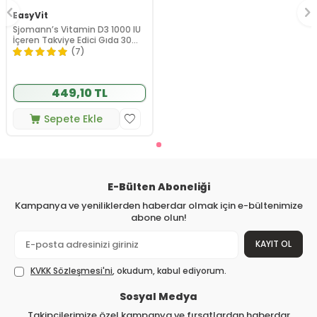
EasyVit
Sjomann’s Vitamin D3 1000 IU
İçeren Takviye Edici Gıda 30
Adet Çiğnenebilir Jel Form
(7)
449,10 TL
Sepete Ekle
E-Bülten Aboneliği
Kampanya ve yeniliklerden haberdar olmak için e-bültenimize
abone olun!
KAYIT OL
KVKK Sözleşmesi'ni
, okudum, kabul ediyorum.
Sosyal Medya
Takipçilerimize özel kampanya ve fırsatlardan haberdar