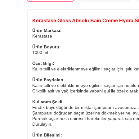
Kerastase Gloss Absolu Bain Creme Hydra 
Ürün Markası:
Kerastase
Ürün Boyutu:
1000 ml
Özet Bilgi:
Kalın telli ve elektriklenmeye eğilimli saçlar için ışılt
Ürün Faydaları:
Kalın telli ve elektriklenmeye eğilimli saçlar için neml
Glikolik asit ve yağ içerisinde yabani gül ile özel olar
Kullanım Şekli:
Fındık büyüklüğünde bir miktar şampuanı avucunuza a
Şampuanı doğrudan saçın üzerine dökmek yerine, avuc
Parmak uçlarınızla dairesel hareketler yaparak saç de
Durulayın.
Ürün Bileşimi: