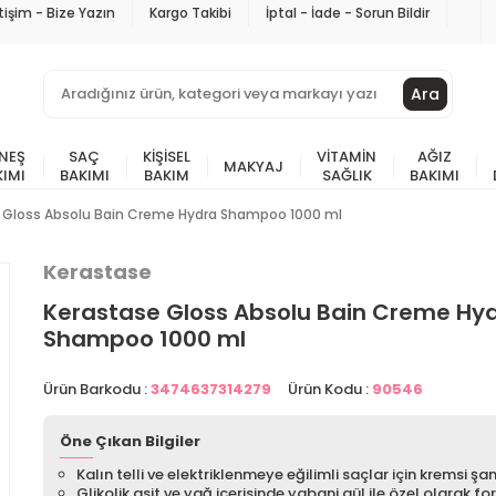
etişim - Bize Yazın
Kargo Takibi
İptal - İade - Sorun Bildir
Ara
NEŞ
SAÇ
KIŞISEL
VITAMIN
AĞIZ
MAKYAJ
KIMI
BAKIMI
BAKIM
SAĞLIK
BAKIMI
 Gloss Absolu Bain Creme Hydra Shampoo 1000 ml
Kerastase
Kerastase Gloss Absolu Bain Creme Hy
Shampoo 1000 ml
Ürün Barkodu :
3474637314279
Ürün Kodu :
90546
Öne Çıkan Bilgiler
Kalın telli ve elektriklenmeye eğilimli saçlar için kremsi ş
Glikolik asit ve yağ içerisinde yabani gül ile özel olarak f