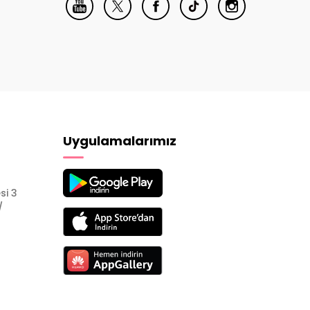
Uygulamalarımız
si 3
/