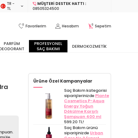
TR −
MÜŞTERI DESTEK HATTI :
TL
08505324500
0
0
Favorilerim
Hesabım
Sepetim
PARFÜM
PROFESYONEL
DERMOKOZMETIK
DEODORANT
SAÇ BAKIMI
Ürüne Özel Kampanyalar
dra
Saç Bakım kategorisi
siparişlerinizde
Plante
Cosmetics P-Aqua
Energy Yoğun
Dökülme Karşıtı
Şampuan 400 ml
599.20 TL!
Saç Bakım ürünü
ampuan.
siparişinizde
Urban
ormüle