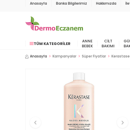
Anasayfa
Banka Bilgilerimiz
Hakkımızda
İl
ANNE
CILT
GÜ
TÜM KATEGORILER
BEBEK
BAKIMI
BA
Anasayfa
Kampanyalar
Süper Fiyatlar
Kerastase