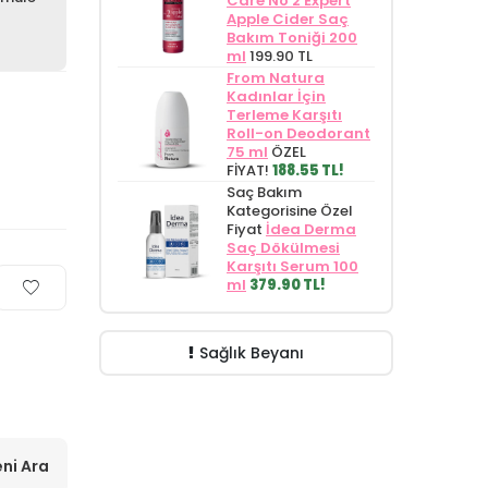
Care No 2 Expert
Apple Cider Saç
Bakım Toniği 200
ml
199.90 TL
From Natura
Kadınlar İçin
Terleme Karşıtı
Roll-on Deodorant
75 ml
ÖZEL
FİYAT!
188.55 TL!
Saç Bakım
Kategorisine Özel
Fiyat
İdea Derma
Saç Dökülmesi
Karşıtı Serum 100
ml
379.90 TL!
Sağlık Beyanı
ni Ara