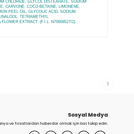
UM CHLORIDE, GLYCOL DISTEARATE, SODIUM
TE, CARVONE, COCO-BETAINE, LIMONENE,
N PEEL OIL, GLYCOLIC ACID, SODIUM
 LINALOOL, TETRAMETHYL
OWER EXTRACT. (F.I.L. N70058527/2)
.
Sosyal Medya
nya ve fırsatlardan haberdar olmak için bizi takip edin.