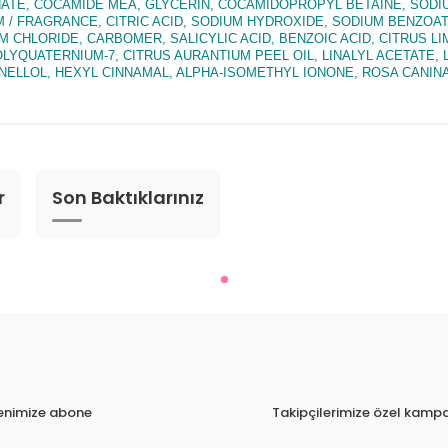
ONATE, COCAMIDE MEA, GLYCERIN, COCAMIDOPROPYL BETAINE, SODI
 / FRAGRANCE, CITRIC ACID, SODIUM HYDROXIDE, SODIUM BENZOA
LORIDE, CARBOMER, SALICYLIC ACID, BENZOIC ACID, CITRUS LIMO
LYQUATERNIUM-7, CITRUS AURANTIUM PEEL OIL, LINALYL ACETATE,
LOL, HEXYL CINNAMAL, ALPHA-ISOMETHYL IONONE, ROSA CANINA FL
r
Son Baktıklarınız
tenimize abone
Takipçilerimize özel kampa