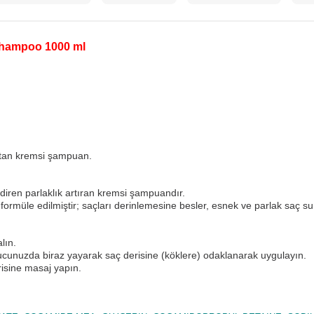
Shampoo 1000 ml
ı katan kremsi şampuan.
endiren parlaklık artıran kremsi şampuandır.
ak formüle edilmiştir; saçları derinlemesine besler, esnek ve parlak saç su
lın.
unuzda biraz yayarak saç derisine (köklere) odaklanarak uygulayın.
risine masaj yapın.