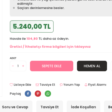
edilmiştir.
Saçları derinlemesine besler.
5.240,00 TL
Havale ile
104,80
TL daha az ödeyin.
Üretici / İthalatçı firma bilgileri için tıklayınız
ADET
SEPETE EKLE
HEMEN AL
Listeye Ekle
Tavsiye Et
Yorum Yap
Fiyat Alarmı
Paylaş
Soru ve Cevap
Tavsiye Et
İade Koşulları
Be