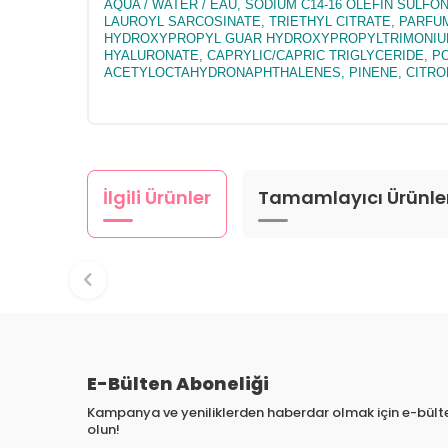
AQUA / WATER / EAU, SODIUM C14-16 OLEFIN SULF
LAUROYL SARCOSINATE, TRIETHYL CITRATE, PARFUM
HYDROXYPROPYL GUAR HYDROXYPROPYLTRIMONIUM CH
HYALURONATE, CAPRYLIC/CAPRIC TRIGLYCERIDE, PO
ACETYLOCTAHYDRONAPHTHALENES, PINENE, CITRONEL
İlgili Ürünler
Tamamlayıcı Ürünle
E-Bülten Aboneliği
Kampanya ve yeniliklerden haberdar olmak için e-bül
olun!