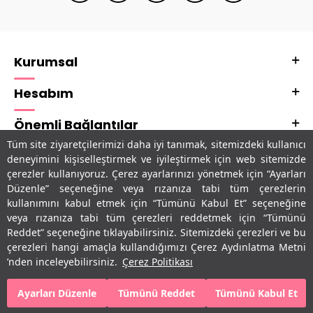
Kurumsal
Hesabım
Önemli Bağlantılar
Tüm site ziyaretçilerimizi daha iyi tanımak, sitemizdeki kullanıcı
Adres & İletişim
deneyimini kişiselleştirmek ve iyileştirmek için web sitemizde
çerezler kullanıyoruz. Çerez ayarlarınızı yönetmek için “Ayarları
Uygulamalarımız
Düzenle” seçeneğine veya rızanıza tabi tüm çerezlerin
kullanımını kabul etmek için “Tümünü Kabul Et” seçeneğine
veya rızanıza tabi tüm çerezleri reddetmek için “Tümünü
Reddet” seçeneğine tıklayabilirsiniz. Sitemizdeki çerezleri ve bu
çerezleri hangi amaçla kullandığımızı Çerez Aydınlatma Metni
’nden inceleyebilirsiniz.
Çerez Politikası
Ayarları Düzenle
Tümünü Reddet
Tümünü Kabul Et
SEPETE EKLE
HEMEN AL