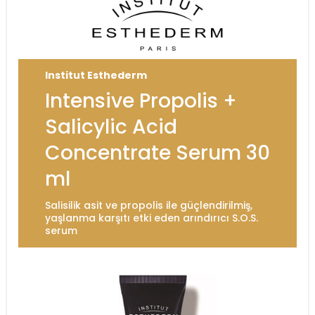
Institut Esthederm
Intensive Propolis +
Salicylic Acid
Concentrate Serum 30
ml
Salisilik asit ve propolis ile güçlendirilmiş,
yaşlanma karşıtı etki eden arındırıcı S.O.S.
serum