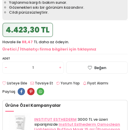
Yaşlanma karşıtı bakım sunar.
Gözenekleri sıkı bir görünüm kazandırır.
Cildi pürüzsüzleştirir.
4.423,30 TL
Havale ile
88,47
TL daha az ödeyin.
Üretici / İthalatçı firma bilgileri için tıklayınız
ADET
Beğen
Listeye Ekle
Tavsiye Et
Yorum Yap
Fiyat Alarmı
Paylaş
Ürüne Özel Kampanyalar
INSTITUT ESTHEDERM
3000 TL ve üzeri
siparişinizde
Institut Esthederm Osmoclean
Lightening Buffing Mask 15 ml (Promosyon