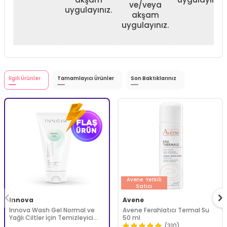
ve/veya
uygulayınız.
akşam
uygulayınız.
İlgili Ürünler
Tamamlayıcı Ürünler
Son Baktıklarınız
Avene
Yetkili
Satıcı
Innova
Avene
Innova Wash Gel Normal ve
Avene Ferahlatıcı Termal Su
Yağlı Ciltler İçin Temizleyici
50 ml
Köpüren Jel 150 ml
(310)