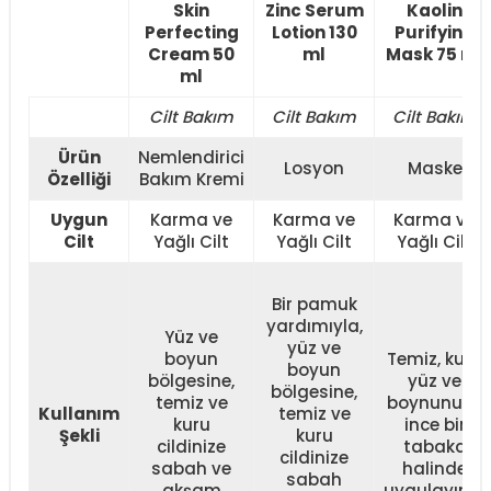
Skin
Zinc Serum
Kaolin
Perfecting
Lotion 130
Purifying
Cream 50
ml
Mask 75 ml
ml
Cilt Bakım
Cilt Bakım
Cilt Bakım
Ürün
Nemlendirici
Losyon
Maske
Özelliği
Bakım Kremi
Uygun
Karma ve
Karma ve
Karma ve
Cilt
Yağlı Cilt
Yağlı Cilt
Yağlı Cilt
Bir pamuk
yardımıyla,
Yüz ve
yüz ve
boyun
Temiz, kuru
boyun
bölgesine,
yüz ve
bölgesine,
temiz ve
boynunuza
Kullanım
temiz ve
kuru
ince bir
Şekli
kuru
cildinize
tabaka
cildinize
sabah ve
halinde
sabah
akşam
uygulayınız.