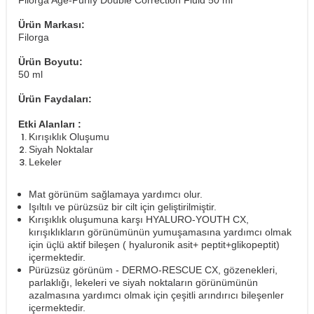
Filorga Age-Purify Double Correction Fluid 50 ml
Ürün Markası:
Filorga
Ürün Boyutu:
50 ml
Ürün Faydaları:
Etki Alanları :
Kırışıklık Oluşumu
Siyah Noktalar
Lekeler
Mat görünüm sağlamaya yardımcı olur.
Işıltılı ve pürüzsüz bir cilt için geliştirilmiştir.
Kırışıklık oluşumuna karşı HYALURO-YOUTH CX,
kırışıklıkların görünümünün yumuşamasına yardımcı olmak
için üçlü aktif bileşen ( hyaluronik asit+ peptit+glikopeptit)
içermektedir.
Pürüzsüz görünüm - DERMO-RESCUE CX, gözenekleri,
parlaklığı, lekeleri ve siyah noktaların görünümünün
azalmasına yardımcı olmak için çeşitli arındırıcı bileşenler
içermektedir.