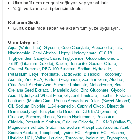
Ultra hafif nem dengesi sağlayan yapıya sahiptir.
Yağlı ve karma cilt tipleri için idealdir.
Kullanım Şekli:
Günlük bakımda sabah ve akşam tüm yüze uygulayın.
Ürün Bileşimi:
Aqua (Water, Eau), Glycerin, Coco-Caprylate, Propanediol, talc,
Niacinamide, Cetyl Alcohol, Heptyl Undecylenate, C10-18
Triglycerides, Caprylic/Capric Triglyceride, Gluconolactone, CI
77891 (Titanium Dioxide), Kaolin, Bentonite, Sodium Citrate,
Glyceryl Stearate, PEG-100 Stearate, Sodium Hydroxide,
Potassium Cetyl Phosphate, Lactic Acid, Bisabolol, Tocopheryl
Acetate, Zinc PCA, Parfum (Fragrance), Xanthan Gum, Alcohol,
Citric Acid, Azelaic Acid, Sucrose Palmitate, Maltodextrin, Bixa
Orellana Seed Extract, , Mandelic Acid, Zinc Gluconate, Glycolic
Acid, Hydrolyzed Wheat Flour, Glyceryl Linoleate, Lecithin, Pistacia
Lentiscus (Mastic) Gum, Prunus Amygdalus Dulcis (Sweet Almond)
Oil, Sodium Chloride, 1,2-Hexanediol, Caprylyl Glycol, Dipeptide
Diaminobutyroyl Benzylamide Diacetate, CI 61570 (Green 5),
Glucose, Phenoxyethanol, Sodium Hyaluronate, Potassium
Chloride, Potassium Sorbate, Calcium Chloride, CI 19140 (Yellow 5),
Magnesium Sulfate, Glutamine, Sodium Phosphate, Ascorbic Acid,
Sodium Acetate, Tocopherol, Lysine HCL, Arginine HCL, Alanine,
Histidine HCL, Valine, Leucine, Threonine, Isoleucine, Tryptophan,