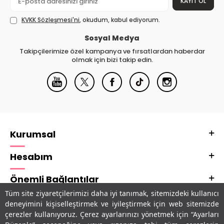
KAYIT OL
KVKK Sözleşmesi'ni
, okudum, kabul ediyorum.
Sosyal Medya
Takipçilerimize özel kampanya ve fırsatlardan haberdar
olmak için bizi takip edin.
Kurumsal
Hesabım
Önemli Bağlantılar
Tüm site ziyaretçilerimizi daha iyi tanımak, sitemizdeki kullanıcı
Adres & İletişim
deneyimini kişiselleştirmek ve iyileştirmek için web sitemizde
çerezler kullanıyoruz. Çerez ayarlarınızı yönetmek için “Ayarları