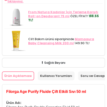
tıklayınız.
From Natura Kadınlar İçin Terleme Karşıtı
Roll-on Deodorant 75 ml
ÖZEL FİYAT!
188.55
TL!
Cilt Bakım ürünü siparişinizde
Mamaaura
Baby Cleansing Milk 200 ml
149.90 TL!
Sağlık Beyanı
Ürün Açıklaması
Kullanıcı Yorumları
Soru ve Cevap
Filorga Age Purify Fluide Çift Etkili Sıvı 50 ml
Ürün Adı: