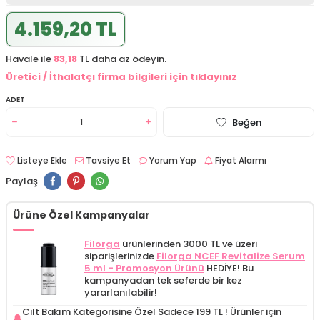
4.159,20 TL
Havale ile
83,18
TL daha az ödeyin.
Üretici / İthalatçı firma bilgileri için tıklayınız
ADET
Beğen
Listeye Ekle
Tavsiye Et
Yorum Yap
Fiyat Alarmı
Paylaş
Ürüne Özel Kampanyalar
Filorga
ürünlerinden 3000 TL ve üzeri
siparişlerinizde
Filorga NCEF Revitalize Serum
5 ml - Promosyon Ürünü
HEDİYE! Bu
kampanyadan tek seferde bir kez
yararlanılabilir!
Cilt Bakım Kategorisine Özel Sadece 199 TL !
Ürünler için