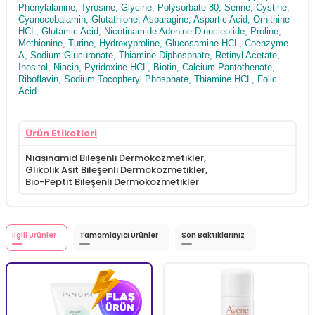
Phenylalanine, Tyrosine, Glycine, Polysorbate 80, Serine, Cystine,
Cyanocobalamin, Glutathione, Asparagine, Aspartic Acid, Ornithine
HCL, Glutamic Acid, Nicotinamide Adenine Dinucleotide, Proline,
Methionine, Turine, Hydroxyproline, Glucosamine HCL, Coenzyme
A, Sodium Glucuronate, Thiamine Diphosphate, Retinyl Acetate,
Inositol, Niacin, Pyridoxine HCL, Biotin, Calcium Pantothenate,
Riboflavin, Sodium Tocopheryl Phosphate, Thiamine HCL, Folic
Acid.
Ürün Etiketleri
Niasinamid Bileşenli Dermokozmetikler
,
Glikolik Asit Bileşenli Dermokozmetikler
,
Bio-Peptit Bileşenli Dermokozmetikler
İlgili Ürünler
Tamamlayıcı Ürünler
Son Baktıklarınız