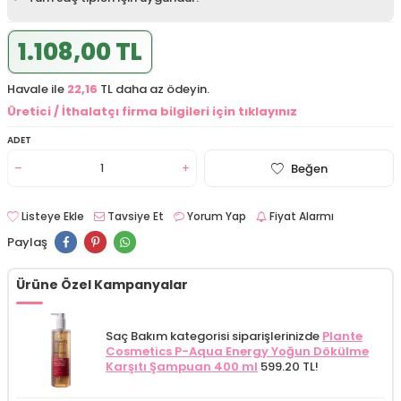
1.108,00 TL
Havale ile
22,16
TL daha az ödeyin.
Üretici / İthalatçı firma bilgileri için tıklayınız
ADET
Beğen
Listeye Ekle
Tavsiye Et
Yorum Yap
Fiyat Alarmı
Paylaş
Ürüne Özel Kampanyalar
Saç Bakım kategorisi siparişlerinizde
Plante
Cosmetics P-Aqua Energy Yoğun Dökülme
Karşıtı Şampuan 400 ml
599.20 TL!