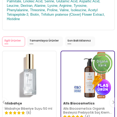
Palmitate, Linoleic Acid, Serine, Glutamic Acid, Aspartic Acid,
Leucine, Dextran, Alanine, Lysine, Arginine, Tyrosine,
Phenylalanine, Threonine, Proline, Valine, Isoleucine, Acetyl
Tetrapeptide-3, Biotin, Trifolium pratense (Clover) Flower Extract,
Histidine
İlgili Ürünler
Tamamlayıcı Ürünler
Son Baktıklarınız
Misbahçe
Alls Biocosmetics
Misbahçe Biberiye Suyu 50 ml
Alls Biocosmetics Organik
Besleyici Prebiyotik Saç Kremi
(6)
350 ml
(4)