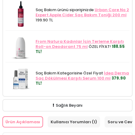
Saç Bakım ürünü siparişinizde
Urban Care No 2
Expert Apple Cider Saç Bakım Toniği 200 ml
199.90 TL
From Natura Kadınlar İçin Terleme Karşıtı
Roll-on Deodorant 75 ml
ÖZEL FİYAT!
188.55
TL!
Saç Bakım Kategorisine Özel Fiyat
İdea Derma
Saç Dökülmesi Karşıtı Serum 100 ml
379.90
TL!
Sağlık Beyanı
Ürün Açıklaması
Kullanıcı Yorumları (1)
Soru ve Cev