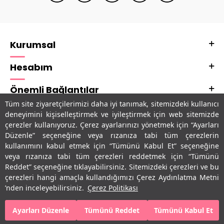
Kurumsal
Hesabım
Önemli Bağlantılar
Tüm site ziyaretçilerimizi daha iyi tanımak, sitemizdeki kullanıcı
Adres & İletişim
deneyimini kişiselleştirmek ve iyileştirmek için web sitemizde
çerezler kullanıyoruz. Çerez ayarlarınızı yönetmek için “Ayarları
Uygulamalarımız
Düzenle” seçeneğine veya rızanıza tabi tüm çerezlerin
kullanımını kabul etmek için “Tümünü Kabul Et” seçeneğine
veya rızanıza tabi tüm çerezleri reddetmek için “Tümünü
Reddet” seçeneğine tıklayabilirsiniz. Sitemizdeki çerezleri ve bu
çerezleri hangi amaçla kullandığımızı Çerez Aydınlatma Metni
’nden inceleyebilirsiniz.
Çerez Politikası
Ayarları Düzenle
Tümünü Reddet
Tümünü Kabul Et
SEPETE EKLE
HEMEN AL