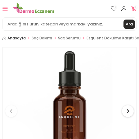
0
0
Ara
Anasayfa
Saç Bakımı
Saç Serumu
Esqulent Dökülme Karşıtı S