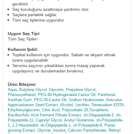
geciktirir.
Saç kuruluğunu azaltmaya yardımcı olur.
Saçlara parlaklık sağlar.
Tüm saç tiplerine uygundur.
Uygun Saç Tipi:
Tüm Saç Tipleri
Kullanım Şekli:
Topikal kullanım için uygundur. Sabah ve akşam olmak
üzere uygulanabilir.
Serumu saçınızı yıkadıktan sonra masaj yaparak
uygulayınız ve durulamadan bırakınız.
Ürün Bileşimi:
Aqua, Butylene Glycol, Glycerin, Propylene Glycol,
Phenoxyethanol, PEG-40 Hydrogenated Castor Oil, Panthenol,
Xanthan Gum, PEG-35-Castor Oil, Sodium Hyaluronate, Aesculus
hippocastanum Seed Extract, Alcohol, Lecithin, Tetrasodium EDTA,
Ethylhexylglycerin, Citric Acid, Polysorbate 20,Tocopherol,
Bacillus/folic Acid Ferment Filtrate Extract, sh-Oligopeptide-2, sh-
Polypeptide-11, Caprylyl Glycol, Acetyl Glutamine, sh-Polypeptide-
1, 1,2-Hexanediol, sh-Oligopeptide-1, sh-Polypeptide-9, Panax
ginseng Extract, Glycine, Inositol, Calcium Pantothenate, Retinyl