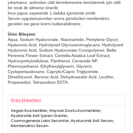
yıkamanız, ardından cildi derinlemesine temizlemek için cildi
bir tonik ile silmeniz önerilir.
İnce yapısı sayesinde 1 dakika içerisinde emilir.
​Serum uygulamasından sonra gündüzleri nemlendirici,
geceleri ise gece kremi kullanabilirsiniz.
Ürün Bileşimi:
Aqua, Sodium Hyaluronate, Niacinamide, Pentylene Glycol,
Hyaluronic Acid, Hydrolyzed Glycosaminoglycans, Hydrolyzed
Hyaluronic Acid, Sodium Hyaluronate Crosspolymer, Bellis
Perennis Flower Extract, Centella Asiatica Leaf Extract,
Hydroxyethylcellulose, Panthenol, Ceramide NP,
Phenoxyethanol, Ethylhexylglycerin, Glycerin,
Cyclopentasiloxane, Caprylic/Capric Triglyceride,
Dimethiconol, Benzoic Acid, Dehydroacetic Acid, Lecithin,
Propanediol, Tetrasodium EDTA.
Ürün Etiketleri
Vegan Kozmetikler
,
Hayvan Dostu Kozmetikler
,
Hyalüronik Asit İçeren Ürünler
,
Cosmogenesis Labs Serumlar
,
Hyaluronik Asit Serum
,
Nemlendirici Serum