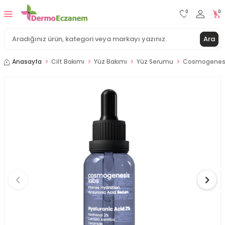
0
0
Ara
Anasayfa
Cilt Bakımı
Yüz Bakımı
Yüz Serumu
Cosmogenesis