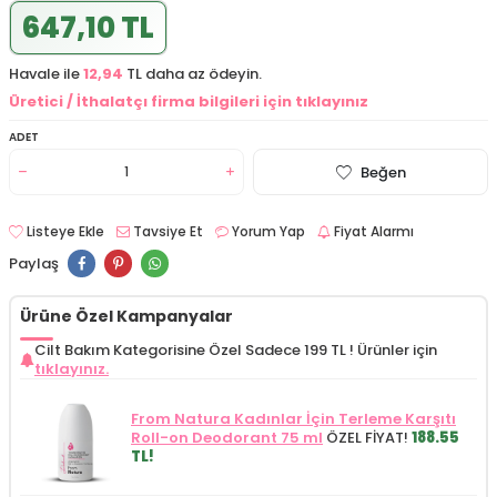
647,10 TL
Havale ile
12,94
TL daha az ödeyin.
Üretici / İthalatçı firma bilgileri için tıklayınız
ADET
Beğen
Listeye Ekle
Tavsiye Et
Yorum Yap
Fiyat Alarmı
Paylaş
Ürüne Özel Kampanyalar
Cilt Bakım Kategorisine Özel Sadece 199 TL !
Ürünler için
tıklayınız.
From Natura Kadınlar İçin Terleme Karşıtı
Roll-on Deodorant 75 ml
ÖZEL FİYAT!
188.55
TL!