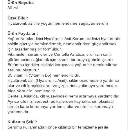
Ürün Boyutu:
30 ml
Özet Bilgi:
Hyalüronik asit ile yoğun nemlendirme sağlayan serum
Ürün Faydaları:
Yoğun Nemlendirici Hyalüronik Asit Serum, cildinizi hyalüronik
asidin gücüyle nemlendirmek, nemlendirirken güçlendirmek
için tasarlanmış bir formüldür.
Vitaminler, seramidler ve Centella Asiatica, cildinizin canlı
görünmesini sağlamak için özenle bir araya getirilmişlerdir.
Bütün bu içerikler cildinizi koruyacak yoğun bir nemlendirme
serumu oluşturur.
B5 vitamini (Vitamin B5) nemlendiricidir.
Hyalüronik asit (Hyaluronic Acid), cildin esnemesine yardımcı
olur ve cilt kırışıklıklarını ve çizgilerini azaltmaya yardımcıdır.
Aloe Vera cildi nemlendirir.
Centella Asiatica, cilt yüzeyindeki nemi artırmaya yardımcıdır.
Ayrıca cildinizi serbest radikallerden kaynaklanan oksidatif
strese karşı korumaya yardımcı olur ve cildinizi korumaya
yardımcıdır.
Kullanım Şekli:
Serumu kullanmadan önce cildinizi bir temizleme jeli ile