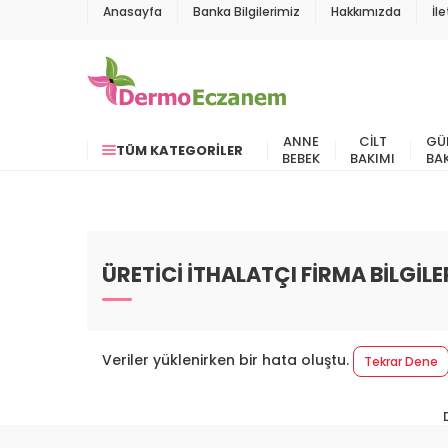
Anasayfa
Banka Bilgilerimiz
Hakkımızda
İl
ANNE
CILT
GÜ
TÜM KATEGORILER
BEBEK
BAKIMI
BA
ÜRETİCİ İTHALATÇI FİRMA BİLGİLE
Veriler yüklenirken bir hata oluştu.
Tekrar Dene