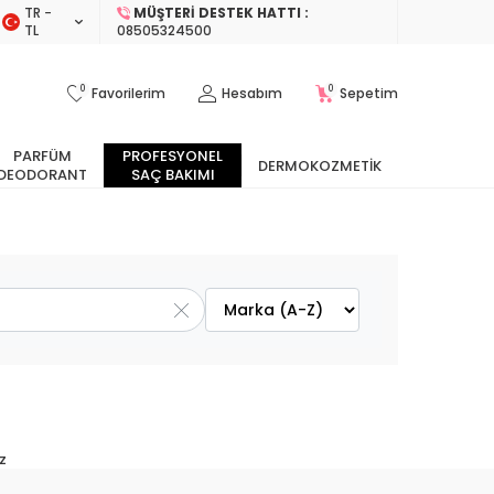
TR −
MÜŞTERI DESTEK HATTI :
TL
08505324500
0
0
Favorilerim
Hesabım
Sepetim
PARFÜM
PROFESYONEL
DERMOKOZMETIK
DEODORANT
SAÇ BAKIMI
z