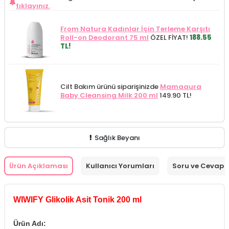
tıklayınız.
From Natura Kadınlar İçin Terleme Karşıtı
Roll-on Deodorant 75 ml
ÖZEL FİYAT!
188.55
TL!
Cilt Bakım ürünü siparişinizde
Mamaaura
Baby Cleansing Milk 200 ml
149.90 TL!
Sağlık Beyanı
Ürün Açıklaması
Kullanıcı Yorumları
Soru ve Cevap
WIWIFY Glikolik Asit Tonik 200 ml
Ürün Adı: