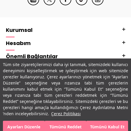
Kurumsal
Hesabım
Önemli Bağlantılar
Tüm site ziyaretçilerimizi daha iyi tanımak, sitemizdeki kullanıcı
Adres & İletişim
deneyimini kişiselleştirmek ve iyileştirmek için web sitemizde
çerezler kullanıyoruz. Çerez ayarlarınızı yönetmek için “Ayarları
Uygulamalarımız
Düzenle” seçeneğine veya rızanıza tabi tüm çerezlerin
kullanımını kabul etmek için “Tümünü Kabul Et” seçeneğine
veya rızanıza tabi tüm çerezleri reddetmek için “Tümünü
Reddet” seçeneğine tıklayabilirsiniz. Sitemizdeki çerezleri ve bu
çerezleri hangi amaçla kullandığımızı Çerez Aydınlatma Metni
’nden inceleyebilirsiniz.
Çerez Politikası
Ayarları Düzenle
Tümünü Reddet
Tümünü Kabul Et