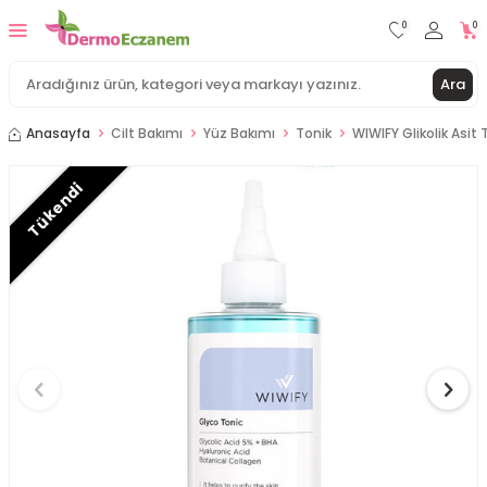
0
0
Ara
Anasayfa
Cilt Bakımı
Yüz Bakımı
Tonik
WIWIFY Glikolik Asit
Tükendi