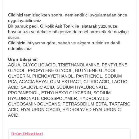
Cildinizi temizledikten sonra, nemlendirici uygulamadan önce
uygulayabilirsiniz.
Bir pamuk pedi, Glikolik Asit Tonik ile ıslatarak yüzünüze,
boynunuza ve dekolte bölgenize dairesel hareketlerle nazikçe
sürün.
Cildinizin ihtiyacına göre, sabah ve akşam rutininize dahil
edebilirsiniz.
Ürün Bileşimi:
AQUA, GLYCOLIC ACID, TRIETHANOLAMINE, PENTYLENE
GLYCOL, PROPYLENE GLYCOL, BUTYLENE GLYCOL,
GLYCERIN, PHENOXYETHANOL, PANTHENOL, SODIUM
PCA, ACACIA SEYAL GUM EXTRACT, CITRIC ACID, LACTIC
ACID, SALICYLIC ACID, SODIUM HYALURONATE,
PROPANEDIOL, ETHYLHEXYLGLYCERIN, SODIUM
HYALURONATE CROSSPOLYMER, HYDROLYZED
GLYCOSAMINOGLYCANS, TETRASODIUM EDTA, TARTARIC
ACID, HYALURONIC ACID, HYDROLYZED HYALURONIC
ACID.
Ürün Etiketleri