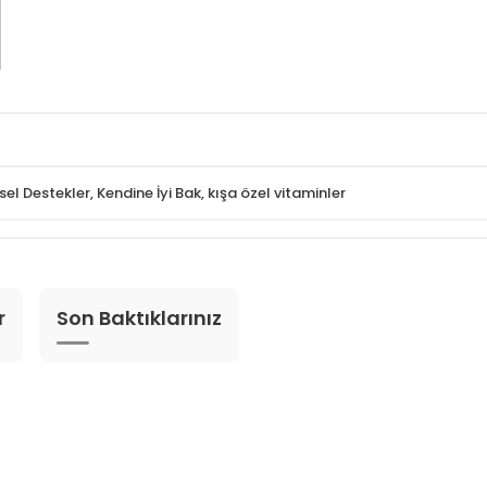
el Destekler
,
Kendine İyi Bak
,
kışa özel vitaminler
r
Son Baktıklarınız