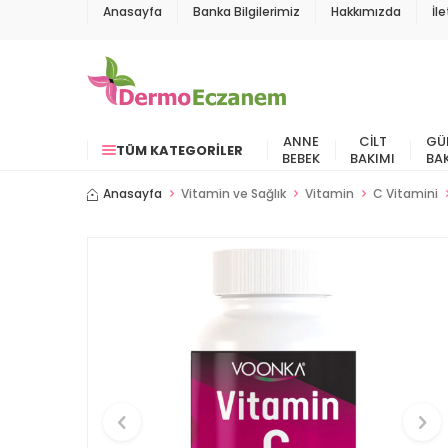
Anasayfa
Banka Bilgilerimiz
Hakkımızda
İl
ANNE
CILT
GÜ
TÜM KATEGORILER
BEBEK
BAKIMI
BA
Anasayfa
Vitamin ve Sağlık
Vitamin
C Vitamini