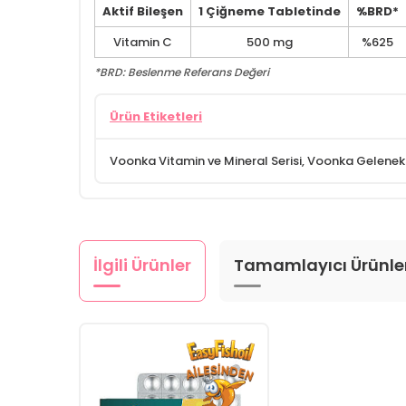
Aktif Bileşen
1 Çiğneme Tabletinde
%BRD*
Vitamin C
500 mg
%625
*BRD: Beslenme Referans Değeri
Ürün Etiketleri
Voonka Vitamin ve Mineral Serisi
,
Voonka Geleneks
İlgili Ürünler
Tamamlayıcı Ürünle