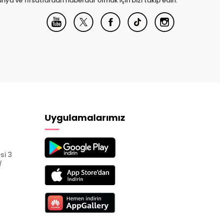
nya ve fırsatlardan haberdar olmak için bizi takip edin.
Uygulamalarımız
si 3
/