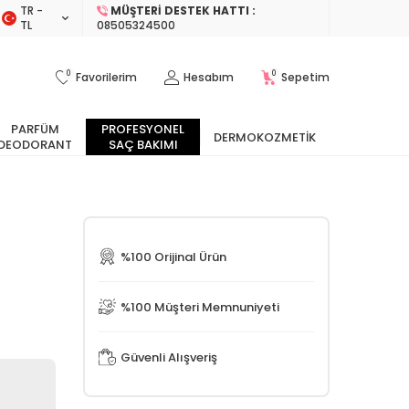
TR −
MÜŞTERI DESTEK HATTI :
TL
08505324500
0
0
Favorilerim
Hesabım
Sepetim
PARFÜM
PROFESYONEL
DERMOKOZMETIK
DEODORANT
SAÇ BAKIMI
%100 Orijinal Ürün
%100 Müşteri Memnuniyeti
Güvenli Alışveriş