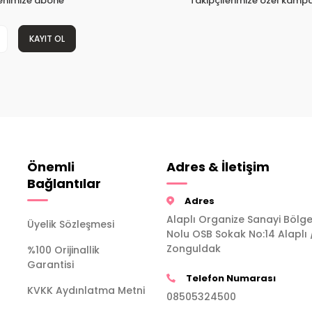
tenimize abone
Takipçilerimize özel kampa
KAYIT OL
Önemli
Adres & İletişim
Bağlantılar
Adres
Alaplı Organize Sanayi Bölge
Üyelik Sözleşmesi
Nolu OSB Sokak No:14 Alaplı 
Zonguldak
%100 Orijinallik
Garantisi
Telefon Numarası
KVKK Aydınlatma Metni
08505324500