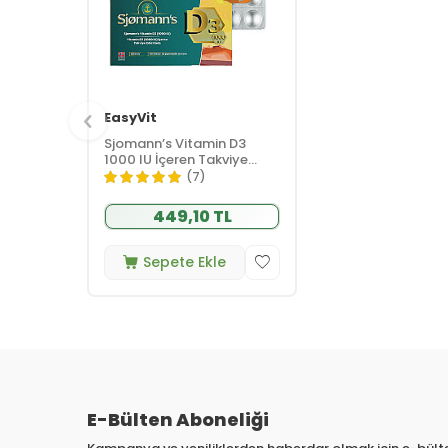
EasyVit
Sjomann’s Vitamin D3
1000 IU İçeren Takviye
Edici Gıda 30 Adet
(7)
Çiğnenebilir Jel Form
449,10 TL
Sepete Ekle
E-Bülten Aboneliği