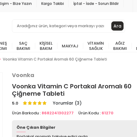
etişim - Bize Yazın
Kargo Takibi
İptal - İade - Sorun Bildir
Ara
NEŞ
SAÇ
KIŞISEL
VITAMIN
AĞIZ
MAKYAJ
KIMI
BAKIMI
BAKIM
SAĞLIK
BAKIMI
Voonka Vitamin C Portakal Aromalı 60 Çiğneme Tableti
Voonka
Voonka Vitamin C Portakal Aromalı 60
Çiğneme Tableti
Yorumlar (3)
5.0
Ürün Barkodu :
8682241302277
Ürün Kodu :
61270
Öne Çıkan Bilgiler
Portakal aromalı takviye edici gıda.