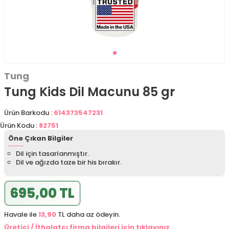
Tung
Tung Kids Dil Macunu 85 gr
Ürün Barkodu :
614373547231
Ürün Kodu :
82751
Öne Çıkan Bilgiler
Dil için tasarlanmıştır.
Dil ve ağızda taze bir his bırakır.
695,00 TL
Havale ile
13,90
TL daha az ödeyin.
Üretici / İthalatçı firma bilgileri için tıklayınız