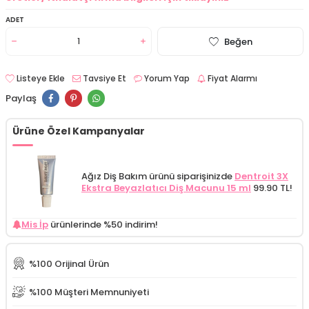
ADET
Beğen
Listeye Ekle
Tavsiye Et
Yorum Yap
Fiyat Alarmı
Paylaş
Ürüne Özel Kampanyalar
Ağız Diş Bakım ürünü siparişinizde
Dentroit 3X
Ekstra Beyazlatıcı Diş Macunu 15 ml
99.90 TL!
Mis İp
ürünlerinde %50 indirim!
%100 Orijinal Ürün
%100 Müşteri Memnuniyeti