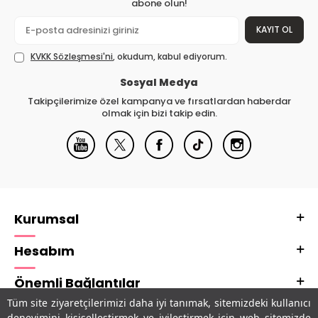
abone olun!
KAYIT OL
KVKK Sözleşmesi'ni
, okudum, kabul ediyorum.
Sosyal Medya
Takipçilerimize özel kampanya ve fırsatlardan haberdar
olmak için bizi takip edin.
Kurumsal
Hesabım
Önemli Bağlantılar
Tüm site ziyaretçilerimizi daha iyi tanımak, sitemizdeki kullanıcı
Adres & İletişim
deneyimini kişiselleştirmek ve iyileştirmek için web sitemizde