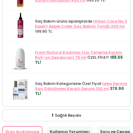
Karşıtı Şampuan 400 ml
599.20 TL!
Saç Bakım ürünü siparişinizde
Urban Care No 2
Expert Apple Cider Saç Bakım Toniği 200 ml
199.90 TL
From Natura Kadınlar İçin Terleme Karşıtı
Roll-on Deodorant 75 ml
ÖZEL FİYAT!
188.55
TL!
Saç Bakım Kategorisine Özel Fiyat
İdea Derma
Saç Dökülmesi Karşıtı Serum 100 ml
379.90
TL!
Sağlık Beyanı
Ürün Açıklaması
Kullanıcı Yorumları
Soru ve Cevap