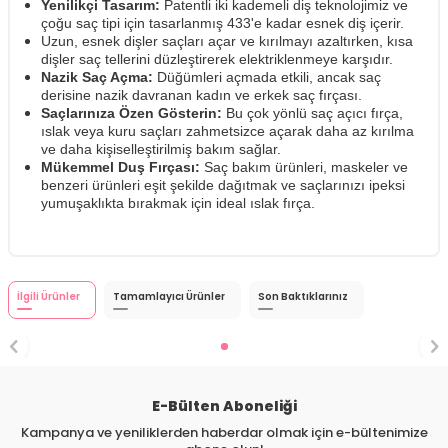
Yenilikçi Tasarım:
Patentli iki kademeli diş teknolojimiz ve
çoğu saç tipi için tasarlanmış 433'e kadar esnek diş içerir.
Uzun, esnek dişler saçları açar ve kırılmayı azaltırken, kısa
dişler saç tellerini düzleştirerek elektriklenmeye karşıdır.
Nazik Saç Açma:
Düğümleri açmada etkili, ancak saç
derisine nazik davranan kadın ve erkek saç fırçası.
Saçlarınıza Özen Gösterin:
Bu çok yönlü saç açıcı fırça,
ıslak veya kuru saçları zahmetsizce açarak daha az kırılma
ve daha kişiselleştirilmiş bakım sağlar.
Mükemmel Duş Fırçası:
Saç bakım ürünleri, maskeler ve
benzeri ürünleri eşit şekilde dağıtmak ve saçlarınızı ipeksi
yumuşaklıkta bırakmak için ideal ıslak fırça.
İlgili Ürünler
Tamamlayıcı Ürünler
Son Baktıklarınız
E-Bülten Aboneliği
Kampanya ve yeniliklerden haberdar olmak için e-bültenimize