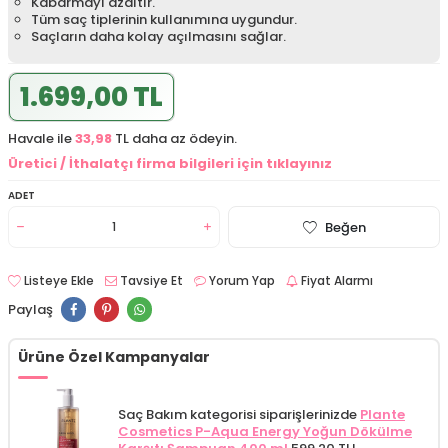
Kabarmayı azaltır.
Tüm saç tiplerinin kullanımına uygundur.
Saçların daha kolay açılmasını sağlar.
1.699,00 TL
Havale ile
33,98
TL daha az ödeyin.
Üretici / İthalatçı firma bilgileri için tıklayınız
ADET
Beğen
Listeye Ekle
Tavsiye Et
Yorum Yap
Fiyat Alarmı
Paylaş
Ürüne Özel Kampanyalar
Saç Bakım kategorisi siparişlerinizde
Plante
Cosmetics P-Aqua Energy Yoğun Dökülme