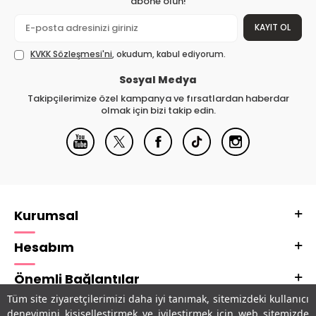
abone olun!
KAYIT OL
KVKK Sözleşmesi'ni
, okudum, kabul ediyorum.
Sosyal Medya
Takipçilerimize özel kampanya ve fırsatlardan haberdar
olmak için bizi takip edin.
Kurumsal
Hesabım
Önemli Bağlantılar
Tüm site ziyaretçilerimizi daha iyi tanımak, sitemizdeki kullanıcı
Adres & İletişim
deneyimini kişiselleştirmek ve iyileştirmek için web sitemizde