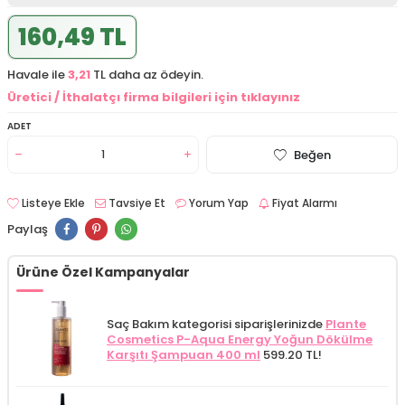
160,49 TL
Havale ile
3,21
TL daha az ödeyin.
Üretici / İthalatçı firma bilgileri için tıklayınız
ADET
Beğen
Listeye Ekle
Tavsiye Et
Yorum Yap
Fiyat Alarmı
Paylaş
Ürüne Özel Kampanyalar
Saç Bakım kategorisi siparişlerinizde
Plante
Cosmetics P-Aqua Energy Yoğun Dökülme
Karşıtı Şampuan 400 ml
599.20 TL!