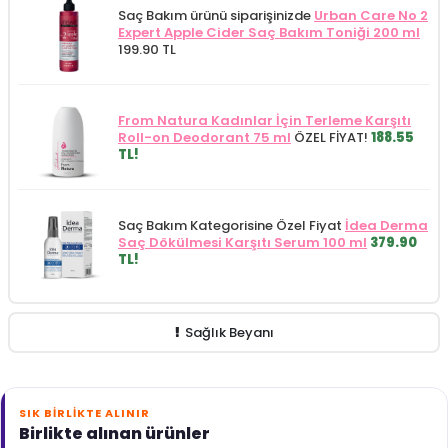
Saç Bakım ürünü siparişinizde
Urban Care No 2
Expert Apple Cider Saç Bakım Toniği 200 ml
199.90 TL
From Natura Kadınlar İçin Terleme Karşıtı
Roll-on Deodorant 75 ml
ÖZEL FİYAT!
188.55
TL!
Saç Bakım Kategorisine Özel Fiyat
İdea Derma
Saç Dökülmesi Karşıtı Serum 100 ml
379.90
TL!
Sağlık Beyanı
SIK BIRLIKTE ALINIR
Birlikte alınan ürünler