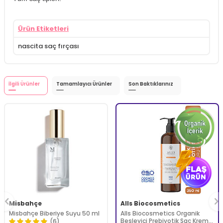
Ürün Etiketleri
nascita saç fırçası
İlgili Ürünler
Tamamlayıcı Ürünler
Son Baktıklarınız
Misbahçe
Alls Biocosmetics
Misbahçe Biberiye Suyu 50 ml
Alls Biocosmetics Organik
Besleyici Prebiyotik Saç Kremi
(6)