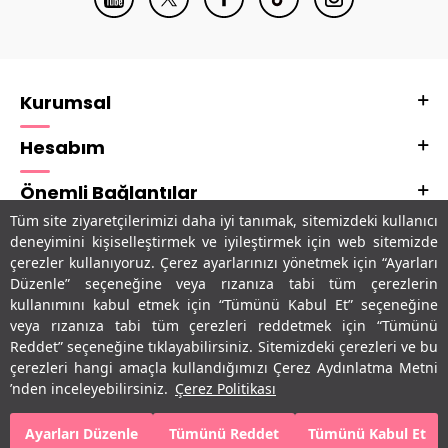
Kurumsal
Hesabım
Önemli Bağlantılar
Tüm site ziyaretçilerimizi daha iyi tanımak, sitemizdeki kullanıcı
Adres & İletişim
deneyimini kişiselleştirmek ve iyileştirmek için web sitemizde
çerezler kullanıyoruz. Çerez ayarlarınızı yönetmek için “Ayarları
Uygulamalarımız
Düzenle” seçeneğine veya rızanıza tabi tüm çerezlerin
kullanımını kabul etmek için “Tümünü Kabul Et” seçeneğine
veya rızanıza tabi tüm çerezleri reddetmek için “Tümünü
Reddet” seçeneğine tıklayabilirsiniz. Sitemizdeki çerezleri ve bu
çerezleri hangi amaçla kullandığımızı Çerez Aydınlatma Metni
’nden inceleyebilirsiniz.
Çerez Politikası
Ayarları Düzenle
Tümünü Reddet
Tümünü Kabul Et
SEPETE EKLE
HEMEN AL