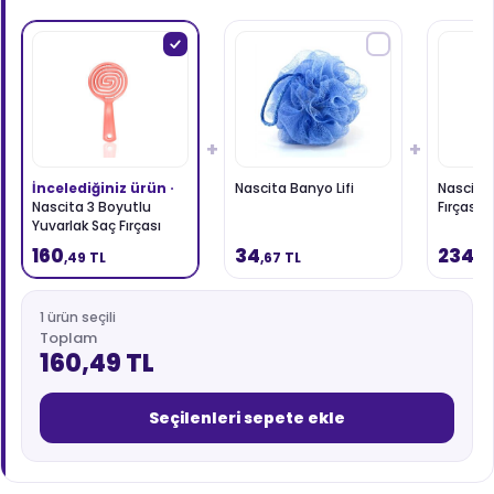
+
+
İncelediğiniz ürün ·
Nascita Banyo Lifi
Nascita
Nascita 3 Boyutlu
Fırçası 
Yuvarlak Saç Fırçası
160
34
234
,49 TL
,67 TL
,5
1 ürün seçili
Toplam
160,49 TL
Seçilenleri sepete ekle