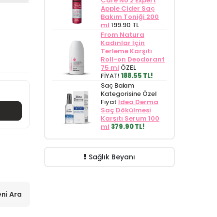
Care No 2 Expert
Apple Cider Saç
Bakım Toniği 200
ml
199.90 TL
From Natura
Kadınlar İçin
Terleme Karşıtı
Roll-on Deodorant
75 ml
ÖZEL
FİYAT!
188.55 TL!
Saç Bakım
Kategorisine Özel
Fiyat
İdea Derma
Saç Dökülmesi
Karşıtı Serum 100
ml
379.90 TL!
Sağlık Beyanı
ni Ara