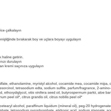
ice çalkalayın
nişliğinde bırakarak boy ve uçlara boyayı uygulayın
 haline getirin.
nızı durulayın
an kremi saçınıza uygulayın
ate, ethanolamine, myristyl alcohol, cocamide mea, cocamide mipa, ce
esorcinol, tetrasodium edta, sodium sulfite, parfum/fragrance, 2-amin
id, ethoxydiglycol, vitis vinifera seed oil, butyrospermum parkii, aloe 
m peel oil*, citrus grandis oil, citrus nobilis peel oil*
etearyl alcohol, paraffinum liquidum (mineral oil), peg-20 hydrogenated 
phate, tetrasodium pyrophosphate, etidronic acid, sodium stannate, 