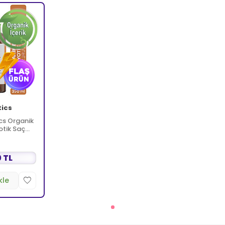
tics
cs Organik
otik Saç
 TL
kle