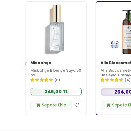
Misbahçe
Alls Biocosme
Misbahçe Biberiye Suyu 50
Alls Biocosmeti
ml
Besleyici Prebiy
Kremi 350 ml
(6)
(4)
345,00 TL
264,00
Sepete Ekle
Sepete E