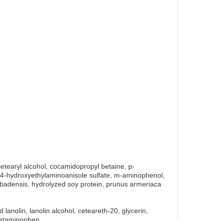
tearyl alcohol, cocamidopropyl betaine, p-
o-4-hydroxyethylaminoanisole sulfate, m-aminophenol,
barbadensis, hydrolyzed soy protein, prunus armeriaca
lanolin, lanolin alcohol, ceteareth-20, glycerin,
acetaminophen