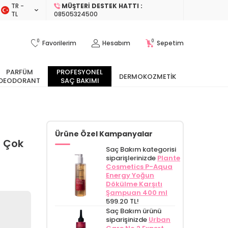
TR −
MÜŞTERI DESTEK HATTI :
TL
08505324500
0
0
Favorilerim
Hesabım
Sepetim
PARFÜM
PROFESYONEL
DERMOKOZMETIK
DEODORANT
SAÇ BAKIMI
Ürüne Özel Kampanyalar
2 Çok
Saç Bakım kategorisi
siparişlerinizde
Plante
Cosmetics P-Aqua
Energy Yoğun
Dökülme Karşıtı
Şampuan 400 ml
599.20 TL!
Saç Bakım ürünü
siparişinizde
Urban