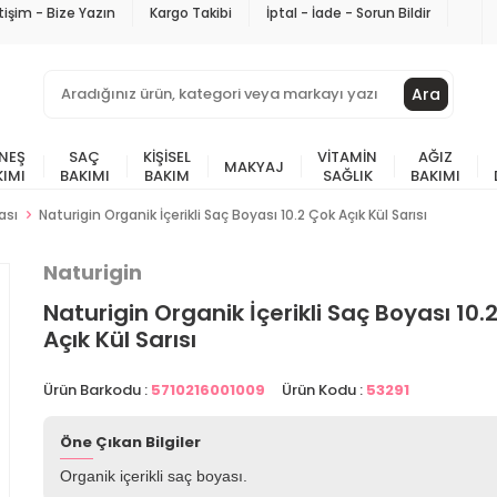
etişim - Bize Yazın
Kargo Takibi
İptal - İade - Sorun Bildir
Ara
NEŞ
SAÇ
KIŞISEL
VITAMIN
AĞIZ
MAKYAJ
KIMI
BAKIMI
BAKIM
SAĞLIK
BAKIMI
ası
Naturigin Organik İçerikli Saç Boyası 10.2 Çok Açık Kül Sarısı
Naturigin
Naturigin Organik İçerikli Saç Boyası 10.
Açık Kül Sarısı
Ürün Barkodu :
5710216001009
Ürün Kodu :
53291
Öne Çıkan Bilgiler
Organik içerikli saç boyası.