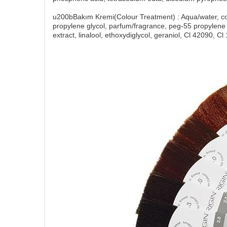
u200bBakım Kremi(Colour Treatment) : Aqua/water, co
propylene glycol, parfum/fragrance, peg-55 propylene g
extract, linalool, ethoxydiglycol, geraniol, Cl 42090, Cl