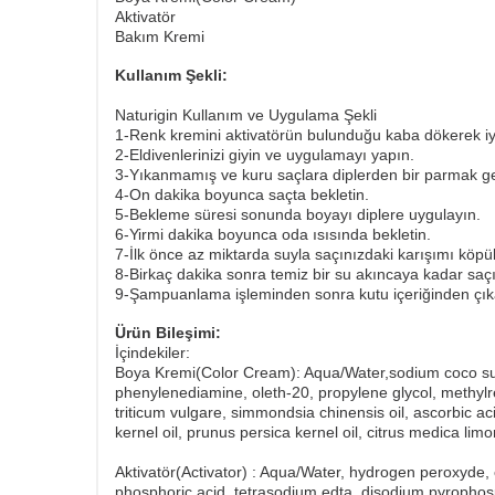
Aktivatör
Bakım Kremi
Kullanım Şekli:
Naturigin Kullanım ve Uygulama Şekli
1-Renk kremini aktivatörün bulunduğu kaba dökerek iy
2-Eldivenlerinizi giyin ve uygulamayı yapın.
3-Yıkanmamış ve kuru saçlara diplerden bir parmak ge
4-On dakika boyunca saçta bekletin.
5-Bekleme süresi sonunda boyayı diplere uygulayın.
6-Yirmi dakika boyunca oda ısısında bekletin.
7-İlk önce az miktarda suyla saçınızdaki karışımı köpük
8-Birkaç dakika sonra temiz bir su akıncaya kadar saçı
9-Şampuanlama işleminden sonra kutu içeriğinden çık
Ürün Bileşimi:
İçindekiler:
Boya Kremi(Color Cream): Aqua/Water,sodium coco sulf
phenylenediamine, oleth-20, propylene glycol, methylr
triticum vulgare, simmondsia chinensis oil, ascorbic ac
kernel oil, prunus persica kernel oil, citrus medica limonu
Aktivatör(Activator) : Aqua/Water, hydrogen peroxyde, c
phosphoric acid, tetrasodium edta, disodium pyrophos