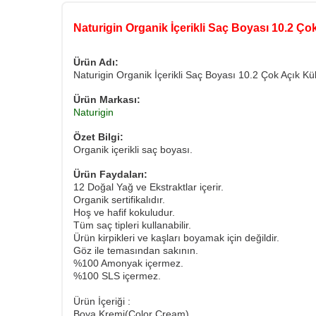
Naturigin Organik İçerikli Saç Boyası 10.2 Çok
Ürün Adı:
Naturigin Organik İçerikli Saç Boyası 10.2 Çok Açık Kül
Ürün Markası:
Naturigin
Özet Bilgi:
Organik içerikli saç boyası.
Ürün Faydaları:
12 Doğal Yağ ve Ekstraktlar içerir.
Organik sertifikalıdır.
Hoş ve hafif kokuludur.
Tüm saç tipleri kullanabilir.
Ürün kirpikleri ve kaşları boyamak için değildir.
Göz ile temasından sakının.
%100 Amonyak içermez.
%100 SLS içermez.
Ürün İçeriği :
Boya Kremi(Color Cream)