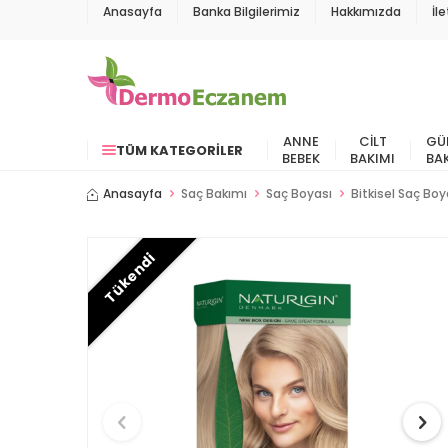
Anasayfa
Banka Bilgilerimiz
Hakkımızda
İl
ANNE
CILT
GÜ
TÜM KATEGORILER
BEBEK
BAKIMI
BA
Anasayfa
Saç Bakımı
Saç Boyası
Bitkisel Saç Boy
Tükendi