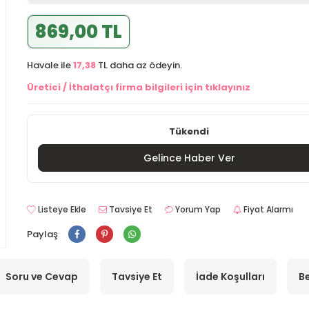
869,00 TL
Havale ile
17,38
TL daha az ödeyin.
Üretici / İthalatçı firma bilgileri için tıklayınız
Tükendi
Gelince Haber Ver
Listeye Ekle
Tavsiye Et
Yorum Yap
Fiyat Alarmı
Paylaş
Soru ve Cevap
Tavsiye Et
İade Koşulları
Be